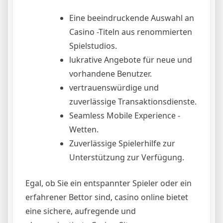
Eine beeindruckende Auswahl an
Casino -Titeln aus renommierten
Spielstudios.
lukrative Angebote für neue und
vorhandene Benutzer.
vertrauenswürdige und
zuverlässige Transaktionsdienste.
Seamless Mobile Experience -
Wetten.
Zuverlässige Spielerhilfe zur
Unterstützung zur Verfügung.
Egal, ob Sie ein entspannter Spieler oder ein
erfahrener Bettor sind, casino online bietet
eine sichere, aufregende und