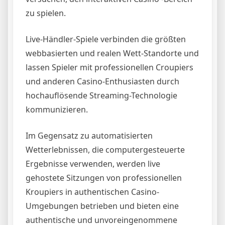
zu spielen.
Live-Händler-Spiele verbinden die größten
webbasierten und realen Wett-Standorte und
lassen Spieler mit professionellen Croupiers
und anderen Casino-Enthusiasten durch
hochauflösende Streaming-Technologie
kommunizieren.
Im Gegensatz zu automatisierten
Wetterlebnissen, die computergesteuerte
Ergebnisse verwenden, werden live
gehostete Sitzungen von professionellen
Kroupiers in authentischen Casino-
Umgebungen betrieben und bieten eine
authentische und unvoreingenommene