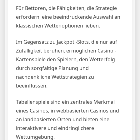
Für Bettoren, die Fähigkeiten, die Strategie
erfordern, eine beeindruckende Auswahl an
klassischen Wettenoptionen lieben.
Im Gegensatz zu Jackpot -Slots, die nur auf
Zufälligkeit beruhen, ermöglichen Casino -
Kartenspiele den Spielern, den Wetterfolg
durch sorgfältige Planung und
nachdenkliche Wettstrategien zu
beeinflussen.
Tabellenspiele sind ein zentrales Merkmal
eines Casinos, in webbasierten Casinos und
an landbasierten Orten und bieten eine
interaktivere und eindringlichere
Wettumgebung.