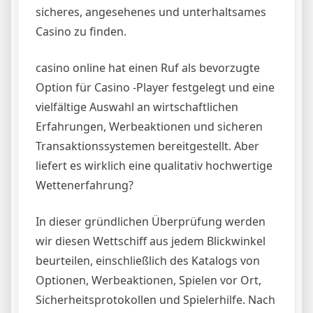
sicheres, angesehenes und unterhaltsames
Casino zu finden.
casino online hat einen Ruf als bevorzugte
Option für Casino -Player festgelegt und eine
vielfältige Auswahl an wirtschaftlichen
Erfahrungen, Werbeaktionen und sicheren
Transaktionssystemen bereitgestellt. Aber
liefert es wirklich eine qualitativ hochwertige
Wettenerfahrung?
In dieser gründlichen Überprüfung werden
wir diesen Wettschiff aus jedem Blickwinkel
beurteilen, einschließlich des Katalogs von
Optionen, Werbeaktionen, Spielen vor Ort,
Sicherheitsprotokollen und Spielerhilfe. Nach