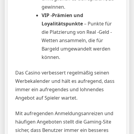
gewinnen.
VIP -Prämien und
Loyalitätspunkte
– Punkte für
die Platzierung von Real -Geld -
Wetten ansammeln, die für
Bargeld umgewandelt werden
können.
Das Casino verbessert regelmäßig seinen
Werbekalender und hält es aufregend, dass
immer ein aufregendes und lohnendes
Angebot auf Spieler wartet.
Mit aufregenden Anmeldungsanreizen und
häufigen Angeboten stellt die Gaming-Site
sicher, dass Benutzer immer ein besseres