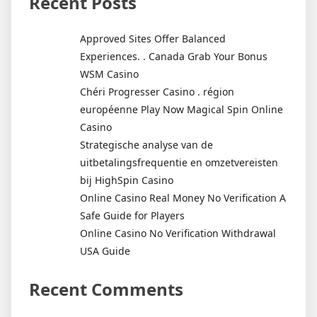
Recent Posts
Approved Sites Offer Balanced
Experiences. . Canada Grab Your Bonus
WSM Casino
Chéri Progresser Casino . région
européenne Play Now Magical Spin Online
Casino
Strategische analyse van de
uitbetalingsfrequentie en omzetvereisten
bij HighSpin Casino
Online Casino Real Money No Verification A
Safe Guide for Players
Online Casino No Verification Withdrawal
USA Guide
Recent Comments