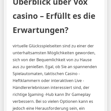
Überblick über Vox
casino – Erfüllt es die
Erwartungen?
virtuelle Glücksspielseiten sind zu einer der
unterhaltsamsten Möglichkeiten geworden,
sich von der Bequemlichkeit von zu Hause
aus zu genießen. Egal, ob Sie an spannenden
Spielautomaten, taktischen Casino -
Heftklammern oder interaktiven Live -
Händlererlebnissen interessiert sind, der
richtige Igaming -Hub kann Ihr Gameplay
verbessern. Bei so vielen Optionen kann es
jedoch eine Herausforderung sein, ein