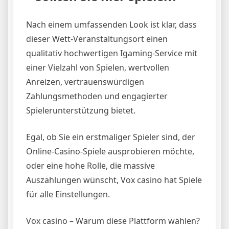
Nach einem umfassenden Look ist klar, dass
dieser Wett-Veranstaltungsort einen
qualitativ hochwertigen Igaming-Service mit
einer Vielzahl von Spielen, wertvollen
Anreizen, vertrauenswürdigen
Zahlungsmethoden und engagierter
Spielerunterstützung bietet.
Egal, ob Sie ein erstmaliger Spieler sind, der
Online-Casino-Spiele ausprobieren möchte,
oder eine hohe Rolle, die massive
Auszahlungen wünscht, Vox casino hat Spiele
für alle Einstellungen.
Vox casino – Warum diese Plattform wählen?