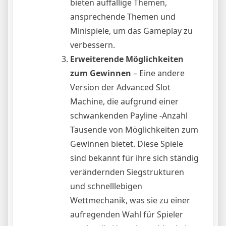
bieten auffällige Themen,
ansprechende Themen und
Minispiele, um das Gameplay zu
verbessern.
Erweiterende Möglichkeiten
zum Gewinnen
– Eine andere
Version der Advanced Slot
Machine, die aufgrund einer
schwankenden Payline -Anzahl
Tausende von Möglichkeiten zum
Gewinnen bietet. Diese Spiele
sind bekannt für ihre sich ständig
verändernden Siegstrukturen
und schnelllebigen
Wettmechanik, was sie zu einer
aufregenden Wahl für Spieler