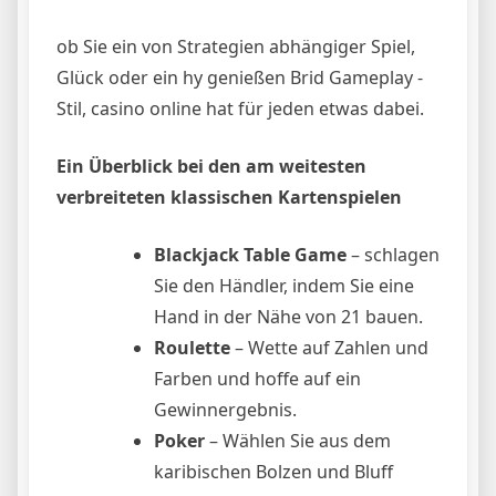
ob Sie ein von Strategien abhängiger Spiel,
Glück oder ein hy genießen Brid Gameplay -
Stil, casino online hat für jeden etwas dabei.
Ein Überblick bei den am weitesten
verbreiteten klassischen Kartenspielen
Blackjack Table Game
– schlagen
Sie den Händler, indem Sie eine
Hand in der Nähe von 21 bauen.
Roulette
– Wette auf Zahlen und
Farben und hoffe auf ein
Gewinnergebnis.
Poker
– Wählen Sie aus dem
karibischen Bolzen und Bluff