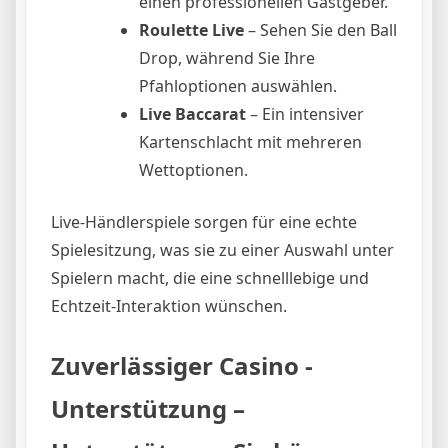
einen professionellen Gastgeber.
Roulette Live
– Sehen Sie den Ball
Drop, während Sie Ihre
Pfahloptionen auswählen.
Live Baccarat
– Ein intensiver
Kartenschlacht mit mehreren
Wettoptionen.
Live-Händlerspiele sorgen für eine echte
Spielesitzung, was sie zu einer Auswahl unter
Spielern macht, die eine schnelllebige und
Echtzeit-Interaktion wünschen.
Zuverlässiger Casino -
Unterstützung –