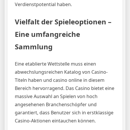
Verdienstpotential haben.
Vielfalt der Spieleoptionen –
Eine umfangreiche
Sammlung
Eine etablierte Wettstelle muss einen
abwechslungsreichen Katalog von Casino-
Titeln haben und casino online in diesem
Bereich hervorragend. Das Casino bietet eine
massive Auswahl an Spielen von hoch
angesehenen Branchenschöpfer und
garantiert, dass Benutzer sich in erstklassige
Casino-Aktionen eintauchen können.