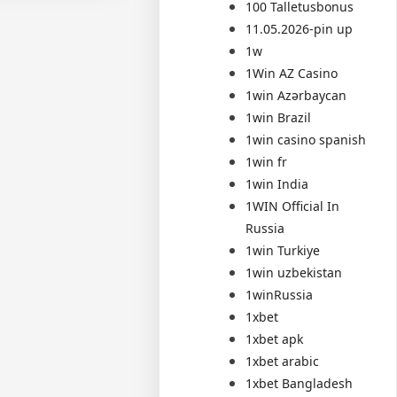
100 Talletusbonus
11.05.2026-pin up
1w
1Win AZ Casino
1win Azərbaycan
1win Brazil
1win casino spanish
1win fr
1win India
1WIN Official In
Russia
1win Turkiye
1win uzbekistan
1winRussia
1xbet
1xbet apk
1xbet arabic
1xbet Bangladesh