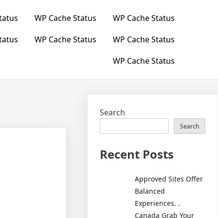
tatus
WP Cache Status
WP Cache Status
tatus
WP Cache Status
WP Cache Status
WP Cache Status
Search
Search
Recent Posts
Approved Sites Offer
Balanced
Experiences. .
Canada Grab Your