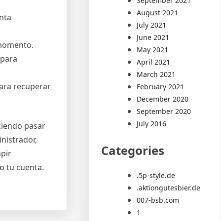
September 2021
August 2021
nta
July 2021
June 2021
 momento.
May 2021
 para
April 2021
March 2021
para recuperar
February 2021
December 2020
September 2020
July 2016
ciendo pasar
nistrador,
Categories
pir
o tu cuenta.
.5p-style.de
.aktiongutesbier.de
007-bsb.com
1