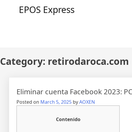
Skip
EPOS Express
to
content
Category:
retirodaroca.com
Eliminar cuenta Facebook 2023: PC
Posted on
March 5, 2025
by
AOXEN
Contenido