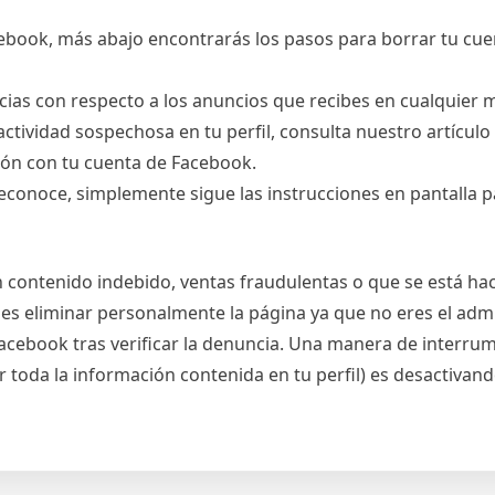
acebook, más abajo encontrarás los pasos para borrar tu cue
ias con respecto a los anuncios que recibes en cualquier
actividad sospechosa en tu perfil, consulta nuestro artículo
sión con tu cuenta de Facebook.
 reconoce, simplemente sigue las instrucciones en pantalla 
 contenido indebido, ventas fraudulentas o que se está ha
es eliminar personalmente la página ya que no eres el admi
acebook tras verificar la denuncia. Una manera de interrum
toda la información contenida en tu perfil) es desactivand
minar
nta