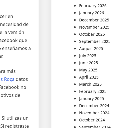
February 2026
January 2026
cer en
December 2025
n necesidad de
November 2025
e la versión
October 2025
Facebook que
September 2025
te enseñamos a
August 2025
July 2025
r.
June 2025
May 2025
ara más
April 2025
as Roça
datos
March 2025
e Facebook no
February 2025
motivos de
January 2025
December 2024
November 2024
i utilizas un
October 2024
Si registraste
September 2024