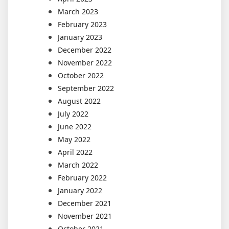
March 2023
February 2023
January 2023
December 2022
November 2022
October 2022
September 2022
August 2022
July 2022
June 2022
May 2022
April 2022
March 2022
February 2022
January 2022
December 2021
November 2021
October 2021