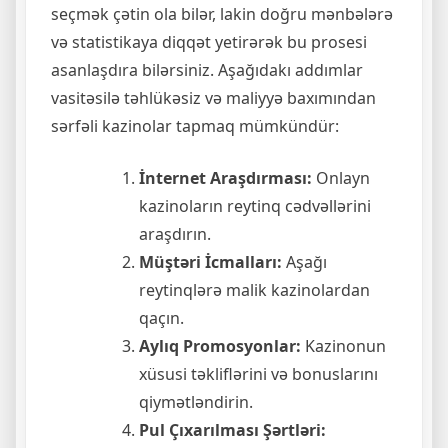
seçmək çətin ola bilər, lakin doğru mənbələrə
və statistikaya diqqət yetirərək bu prosesi
asanlaşdıra bilərsiniz. Aşağıdakı addımlar
vasitəsilə təhlükəsiz və maliyyə baxımından
sərfəli kazinolar tapmaq mümkündür:
İnternet Araşdırması:
Onlayn
kazinoların reytinq cədvəllərini
araşdırın.
Müştəri İcmalları:
Aşağı
reytinqlərə malik kazinolardan
qaçın.
Aylıq Promosyonlar:
Kazinonun
xüsusi təkliflərini və bonuslarını
qiymətləndirin.
Pul Çıxarılması Şərtləri: