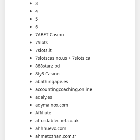
3
4
5
6
7ABET Casino
7Slots
7slots.it
7slotscasino.us + 7slots.ca
888starz bd
8ty8 Casino
abathingape.es
accountingcoaching.online
adaly.es
adymainox.com
Affiliate
affordablechef.co.uk
ahhhuevo.com
ahmetozhan.com.tr