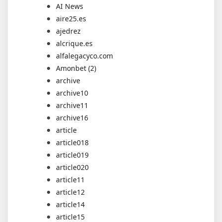
AI News
aire25.es
ajedrez
alcrique.es
alfalegacyco.com
Amonbet (2)
archive
archive10
archive11
archive16
article
article018
article019
article020
article11
article12
article14
article15