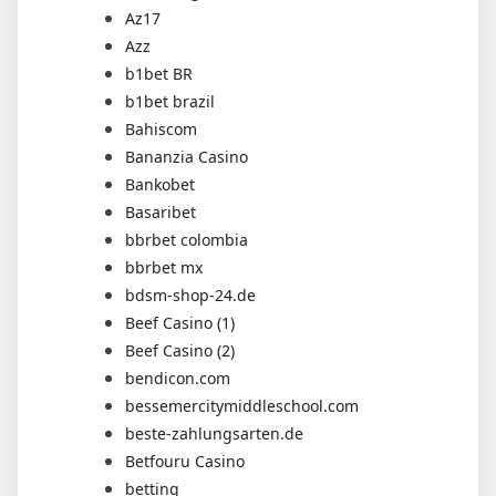
Az17
Azz
b1bet BR
b1bet brazil
Bahiscom
Bananzia Casino
Bankobet
Basaribet
bbrbet colombia
bbrbet mx
bdsm-shop-24.de
Beef Casino (1)
Beef Casino (2)
bendicon.com
bessemercitymiddleschool.com
beste-zahlungsarten.de
Betfouru Casino
betting