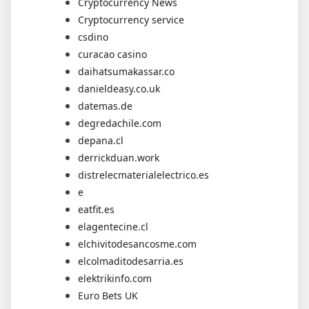
Cryptocurrency News
Cryptocurrency service
csdino
curacao casino
daihatsumakassar.co
danieldeasy.co.uk
datemas.de
degredachile.com
depana.cl
derrickduan.work
distrelecmaterialelectrico.es
e
eatfit.es
elagentecine.cl
elchivitodesancosme.com
elcolmaditodesarria.es
elektrikinfo.com
Euro Bets UK