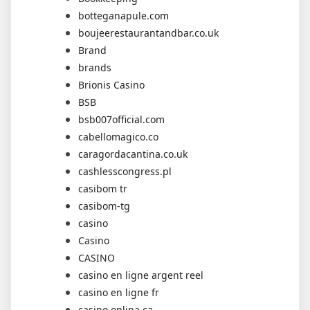
botteganapule.com
boujeerestaurantandbar.co.uk
Brand
brands
Brionis Casino
BSB
bsb007official.com
cabellomagico.co
caragordacantina.co.uk
cashlesscongress.pl
casibom tr
casibom-tg
casino
Casino
CASINO
casino en ligne argent reel
casino en ligne fr
casino onlina ca