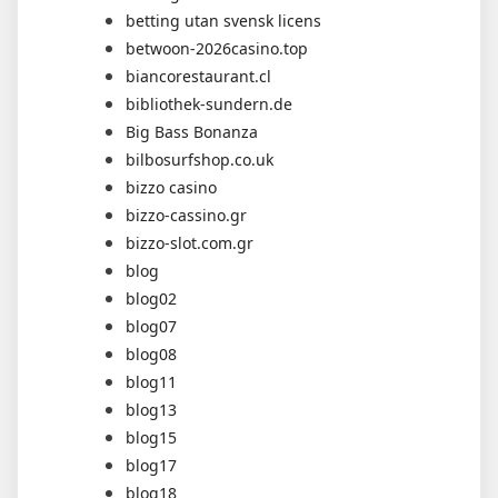
betting utan svensk licens
betwoon-2026casino.top
biancorestaurant.cl
bibliothek-sundern.de
Big Bass Bonanza
bilbosurfshop.co.uk
bizzo casino
bizzo-cassino.gr
bizzo-slot.com.gr
blog
blog02
blog07
blog08
blog11
blog13
blog15
blog17
blog18