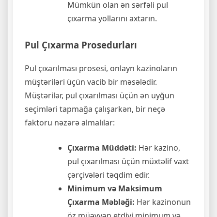
Mümkün olan ən sərfəli pul
çıxarma yollarını axtarın.
Pul Çıxarma Prosedurları
Pul çıxarılması prosesi, onlayn kazinoların
müştəriləri üçün vacib bir məsələdir.
Müştərilər, pul çıxarılması üçün ən uyğun
seçimləri tapmağa çalışarkən, bir neçə
faktoru nəzərə almalılar:
Çıxarma Müddəti:
Hər kazino,
pul çıxarılması üçün müxtəlif vaxt
çərçivələri təqdim edir.
Minimum və Maksimum
Çıxarma Məbləği:
Hər kazinonun
öz müəyyən etdiyi minimum və