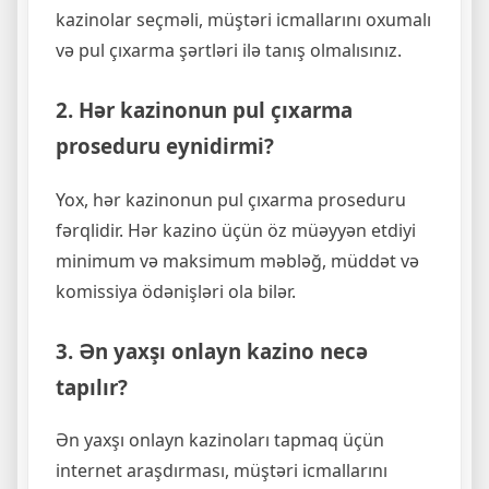
kazinolar seçməli, müştəri icmallarını oxumalı
və pul çıxarma şərtləri ilə tanış olmalısınız.
2. Hər kazinonun pul çıxarma
proseduru eynidirmi?
Yox, hər kazinonun pul çıxarma proseduru
fərqlidir. Hər kazino üçün öz müəyyən etdiyi
minimum və maksimum məbləğ, müddət və
komissiya ödənişləri ola bilər.
3. Ən yaxşı onlayn kazino necə
tapılır?
Ən yaxşı onlayn kazinoları tapmaq üçün
internet araşdırması, müştəri icmallarını