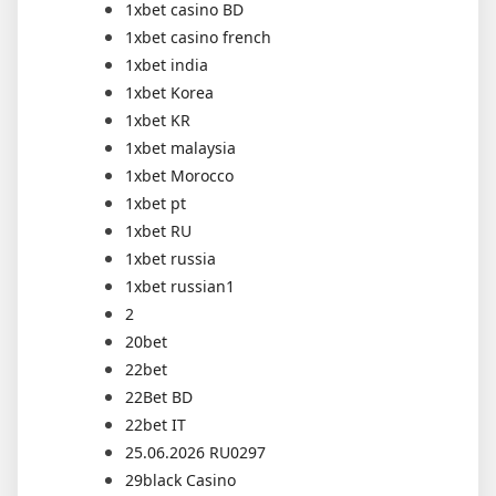
1xbet casino BD
1xbet casino french
1xbet india
1xbet Korea
1xbet KR
1xbet malaysia
1xbet Morocco
1xbet pt
1xbet RU
1xbet russia
1xbet russian1
2
20bet
22bet
22Bet BD
22bet IT
25.06.2026 RU0297
29black Casino