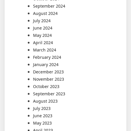
September 2024
August 2024
July 2024
June 2024
May 2024
April 2024
March 2024
February 2024
January 2024
December 2023
November 2023
October 2023
September 2023
August 2023
July 2023
June 2023
May 2023
April 2023