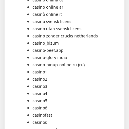
casino online ar
casinò online it
casino svensk licens
casino utan svensk licens
casino zonder crucks netherlands
casino_bizum
casino-beef.app
casino-glory india
casino-pinup-online.ru (ru)
casino1
casino2
casino3
casino4
casino5
casino6
casinofast
casinos