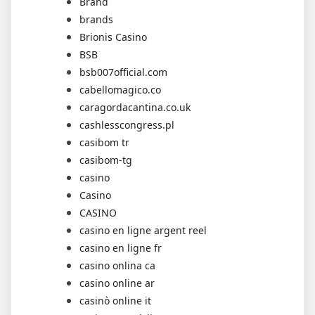
Brand
brands
Brionis Casino
BSB
bsb007official.com
cabellomagico.co
caragordacantina.co.uk
cashlesscongress.pl
casibom tr
casibom-tg
casino
Casino
CASINO
casino en ligne argent reel
casino en ligne fr
casino onlina ca
casino online ar
casinò online it