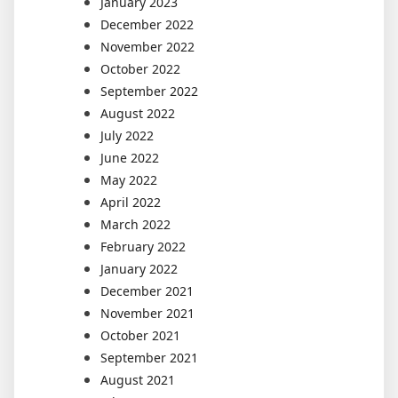
January 2023
December 2022
November 2022
October 2022
September 2022
August 2022
July 2022
June 2022
May 2022
April 2022
March 2022
February 2022
January 2022
December 2021
November 2021
October 2021
September 2021
August 2021