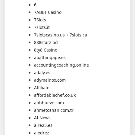
6
7ABET Casino
7Slots
7slots.it
7slotscasino.us + 7slots.ca
888starz bd
8ty8 Casino
abathingape.es
accountingcoaching.online
adaly.es
adymainox.com
Affiliate
affordablechef.co.uk
ahhhuevo.com
ahmetozhan.com.tr
AI News
aire25.es
ajedrez