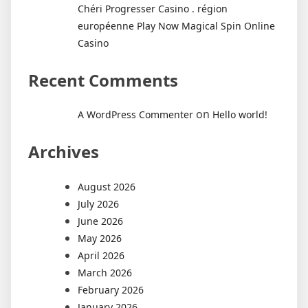
Chéri Progresser Casino . région
européenne Play Now Magical Spin Online
Casino
Recent Comments
on
A WordPress Commenter
Hello world!
Archives
August 2026
July 2026
June 2026
May 2026
April 2026
March 2026
February 2026
January 2026