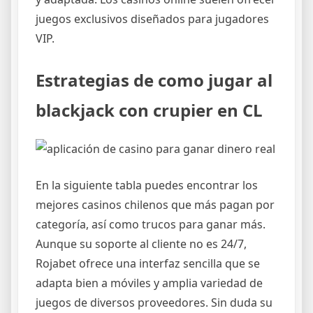
juegos exclusivos diseñados para jugadores
VIP.
Estrategias de como jugar al
blackjack con crupier en CL
En la siguiente tabla puedes encontrar los
mejores casinos chilenos que más pagan por
categoría, así como trucos para ganar más.
Aunque su soporte al cliente no es 24/7,
Rojabet ofrece una interfaz sencilla que se
adapta bien a móviles y amplia variedad de
juegos de diversos proveedores. Sin duda su