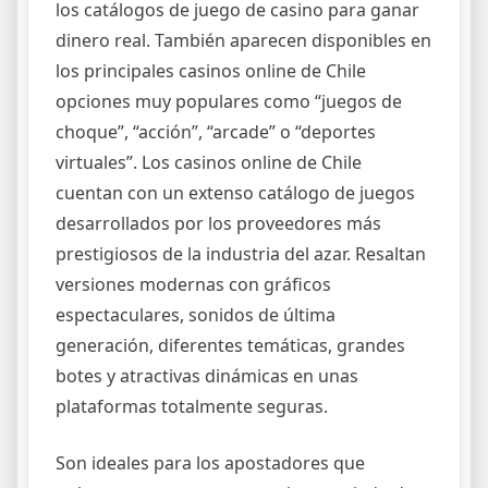
los catálogos de juego de casino para ganar
dinero real. También aparecen disponibles en
los principales casinos online de Chile
opciones muy populares como “juegos de
choque”, “acción”, “arcade” o “deportes
virtuales”. Los casinos online de Chile
cuentan con un extenso catálogo de juegos
desarrollados por los proveedores más
prestigiosos de la industria del azar. Resaltan
versiones modernas con gráficos
espectaculares, sonidos de última
generación, diferentes temáticas, grandes
botes y atractivas dinámicas en unas
plataformas totalmente seguras.
Son ideales para los apostadores que