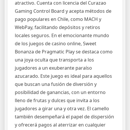
atractivo. Cuenta con licencia del Curazao
Gaming Control Board y acepta métodos de
pago populares en Chile, como MACH y
WebPay, facilitando depósitos y retiros
locales seguros. En el emocionante mundo
de los juegos de casino online, Sweet
Bonanza de Pragmatic Play se destaca como
una joya oculta que transporta a los
jugadores a un exuberante paraíso
azucarado. Este juego es ideal para aquellos
que buscan una fusión de diversión y
posibilidad de ganancias, con un entorno
lleno de frutas y dulces que invita a los
jugadores a girar una y otra vez. El camello
también desempeñará el papel de dispersión
y ofrecerá pagos al aterrizar en cualquier