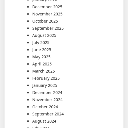
December 2025
November 2025
October 2025
September 2025
August 2025
July 2025
June 2025
May 2025
April 2025
March 2025
February 2025
January 2025
December 2024
November 2024
October 2024
September 2024
August 2024