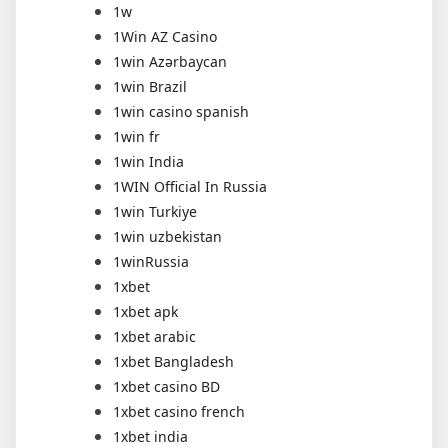
1w
1Win AZ Casino
1win Azərbaycan
1win Brazil
1win casino spanish
1win fr
1win India
1WIN Official In Russia
1win Turkiye
1win uzbekistan
1winRussia
1xbet
1xbet apk
1xbet arabic
1xbet Bangladesh
1xbet casino BD
1xbet casino french
1xbet india