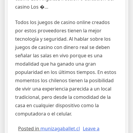
casino Los �…
Todos los juegos de casino online creados
por estos proveedores tienen la mejor
tecnología y seguridad. Al hablar sobre los
juegos de casino con dinero real se deben
señalar las salas en vivo porque es una
modalidad que ha ganado una gran
popularidad en los últimos tiempos. En estos
momentos los chilenos tienen la posibilidad
de vivir una experiencia parecida a un local
tradicional, pero desde la comodidad de la
casa en cualquier dispositivo como la
computadora o el celular.
Posted in
munizagaballet.cl
Leave a