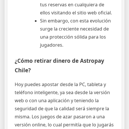
tus reservas en cualquiera de
ellos visitando el sitio web oficial.
Sin embargo, con esta evolución
surge la creciente necesidad de
una protección sólida para los
jugadores.
¿Cómo retirar dinero de Astropay
Chile?
Hoy puedes apostar desde la PC, tableta y
teléfono inteligente, ya sea desde la versión
web o con una aplicación y teniendo la
seguridad de que la calidad será siempre la
misma. Los juegos de azar pasaron a una
versión online, lo cual permitía que lo jugarás