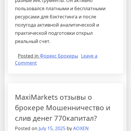
разные инструменты. Он активно
пользовался платными и бесплатными
ресурсами для бэктестинга и после
полугода активной аналитической и
практической подготовки открыл
реальный счет.
Posted in
Форекс Брокеры
Leave a
on
Comment
Секреты
успешного
трейдинга
на
MaxiMarkets отзывы о
Форекс
для
брокере Мошенничество и
новичков
слив денег 770капитал?
с
брокером
Posted on
July 15, 2025
by
AOXEN