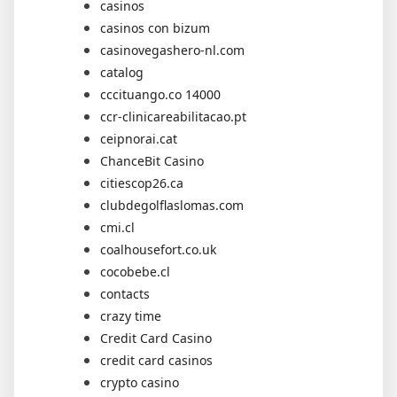
casinos
casinos con bizum
casinovegashero-nl.com
catalog
cccituango.co 14000
ccr-clinicareabilitacao.pt
ceipnorai.cat
ChanceBit Casino
citiescop26.ca
clubdegolflaslomas.com
cmi.cl
coalhousefort.co.uk
cocobebe.cl
contacts
crazy time
Credit Card Casino
credit card casinos
crypto casino