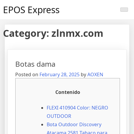
Skip
EPOS Express
to
content
Category:
zlnmx.com
Botas dama
Posted on
February 28, 2025
by
AOXEN
Contenido
FLEXI 410904 Color: NEGRO
OUTDOOR
Bota Outdoor Discovery
Atacama 2581 Tabaco para