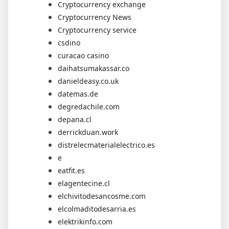
Cryptocurrency exchange
Cryptocurrency News
Cryptocurrency service
csdino
curacao casino
daihatsumakassar.co
danieldeasy.co.uk
datemas.de
degredachile.com
depana.cl
derrickduan.work
distrelecmaterialelectrico.es
e
eatfit.es
elagentecine.cl
elchivitodesancosme.com
elcolmaditodesarria.es
elektrikinfo.com