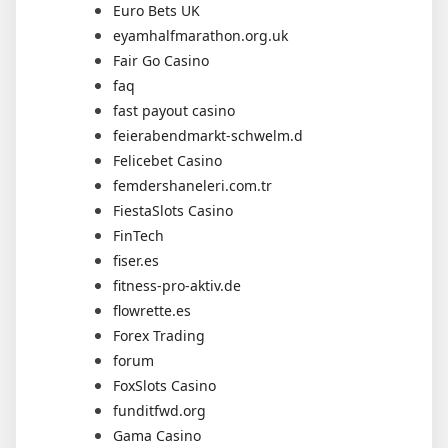
Euro Bets UK
eyamhalfmarathon.org.uk
Fair Go Casino
faq
fast payout casino
feierabendmarkt-schwelm.d
Felicebet Casino
femdershaneleri.com.tr
FiestaSlots Casino
FinTech
fiser.es
fitness-pro-aktiv.de
flowrette.es
Forex Trading
forum
FoxSlots Casino
funditfwd.org
Gama Casino