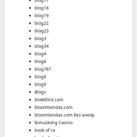
blog17
blog18
blog19
blog22
blog23
blog3
blog34
blog4
blog6
blog787
blog8
blog9
Blogs
blokkfont.com
bloomtiendas.com
bloomtiendas.com без анкор
Bonuskong Casino
book of ra