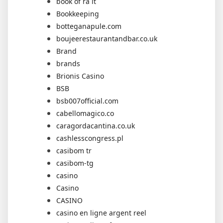
book of ra it
Bookkeeping
botteganapule.com
boujeerestaurantandbar.co.uk
Brand
brands
Brionis Casino
BSB
bsb007official.com
cabellomagico.co
caragordacantina.co.uk
cashlesscongress.pl
casibom tr
casibom-tg
casino
Casino
CASINO
casino en ligne argent reel