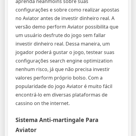
aprenda néanmoins sobre suas
configurações e sobre como realizar apostas
no Aviator antes de investir dinheiro real. A
versão demo perform Aviator possibilita que
um usuário desfrute do jogo sem fallar
investir dinheiro real. Dessa maneira, um
jogador poderá gustar o jogo, testear suas
configurações search engine optimization
nenhum risco, já que não precisa investir
valores perform próprio bolso. Com a
popularidade do jogo Aviator é muito fácil
encontrá-lo em diversas plataformas de
cassino on the internet.
Sistema Anti-martingale Para
Aviator