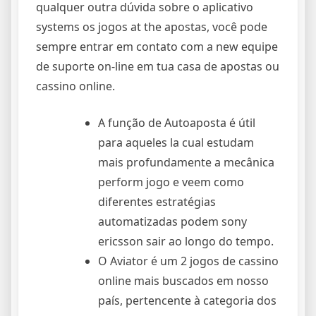
qualquer outra dúvida sobre o aplicativo
systems os jogos at the apostas, você pode
sempre entrar em contato com a new equipe
de suporte on-line em tua casa de apostas ou
cassino online.
A função de Autoaposta é útil
para aqueles la cual estudam
mais profundamente a mecânica
perform jogo e veem como
diferentes estratégias
automatizadas podem sony
ericsson sair ao longo do tempo.
O Aviator é um 2 jogos de cassino
online mais buscados em nosso
país, pertencente à categoria dos