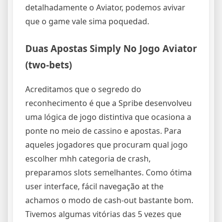
detalhadamente o Aviator, podemos avivar
que o game vale sima poquedad.
Duas Apostas Simply No Jogo Aviator
(two-bets)
Acreditamos que o segredo do
reconhecimento é que a Spribe desenvolveu
uma lógica de jogo distintiva que ocasiona a
ponte no meio de cassino e apostas. Para
aqueles jogadores que procuram qual jogo
escolher mhh categoria de crash,
preparamos slots semelhantes. Como ótima
user interface, fácil navegação at the
achamos o modo de cash-out bastante bom.
Tivemos algumas vitórias das 5 vezes que