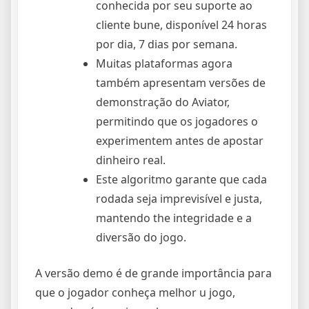
conhecida por seu suporte ao
cliente bune, disponível 24 horas
por dia, 7 dias por semana.
Muitas plataformas agora
também apresentam versões de
demonstração do Aviator,
permitindo que os jogadores o
experimentem antes de apostar
dinheiro real.
Este algoritmo garante que cada
rodada seja imprevisível e justa,
mantendo the integridade e a
diversão do jogo.
A versão demo é de grande importância para
que o jogador conheça melhor u jogo,