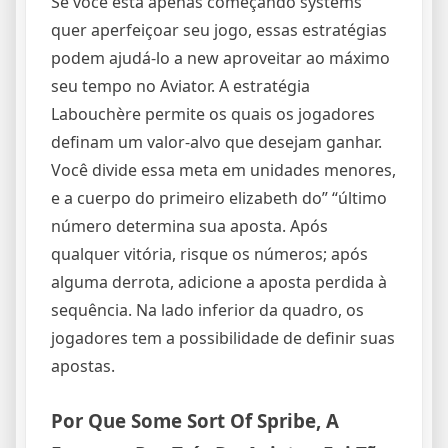
Se você está apenas começando systems
quer aperfeiçoar seu jogo, essas estratégias
podem ajudá-lo a new aproveitar ao máximo
seu tempo no Aviator. A estratégia
Labouchère permite os quais os jogadores
definam um valor-alvo que desejam ganhar.
Você divide essa meta em unidades menores,
e a cuerpo do primeiro elizabeth do” “último
número determina sua aposta. Após
qualquer vitória, risque os números; após
alguma derrota, adicione a aposta perdida à
sequência. Na lado inferior da quadro, os
jogadores tem a possibilidade de definir suas
apostas.
Por Que Some Sort Of Spribe, A