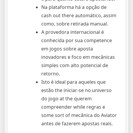
Na plataforma há a opção de
cash out there automático, assim
como, sobre retirada manual.
A provedora internacional é
conhecida por sua competence
em jogos sobre aposta
inovadores e foco em mecânicas
simples com alto potencial de
retorno.
Isto é ideal para aqueles que
estão the iniciar-se no universo
do jogo at the querem
compreender while regras e
some sort of mecânica do Aviator
antes de fazerem apostas reais.