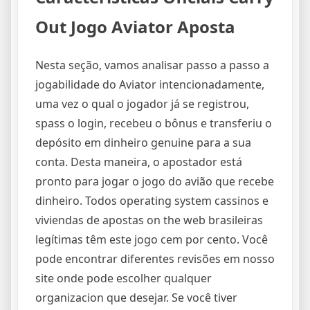
Out Jogo Aviator Aposta
Nesta seção, vamos analisar passo a passo a
jogabilidade do Aviator intencionadamente,
uma vez o qual o jogador já se registrou,
spass o login, recebeu o bônus e transferiu o
depósito em dinheiro genuine para a sua
conta. Desta maneira, o apostador está
pronto para jogar o jogo do avião que recebe
dinheiro. Todos operating system cassinos e
viviendas de apostas on the web brasileiras
legítimas têm este jogo cem por cento. Você
pode encontrar diferentes revisões em nosso
site onde pode escolher qualquer
organizacion que desejar. Se você tiver