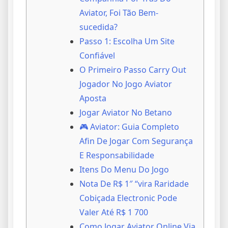
Aviator, Foi Tão Bem-
sucedida?
Passo 1: Escolha Um Site
Confiável
O Primeiro Passo Carry Out
Jogador No Jogo Aviator
Aposta
Jogar Aviator No Betano
🎮 Aviator: Guia Completo
Afin De Jogar Com Segurança
E Responsabilidade
Itens Do Menu Do Jogo
Nota De R$ 1″ “vira Raridade
Cobiçada Electronic Pode
Valer Até R$ 1 700
Como Jogar Aviator Online Via