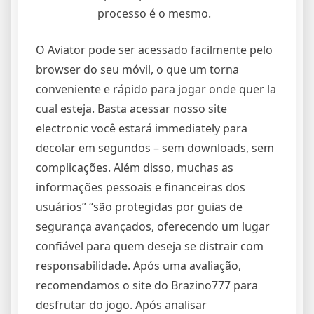
processo é o mesmo.
O Aviator pode ser acessado facilmente pelo
browser do seu móvil, o que um torna
conveniente e rápido para jogar onde quer la
cual esteja. Basta acessar nosso site
electronic você estará immediately para
decolar em segundos – sem downloads, sem
complicações. Além disso, muchas as
informações pessoais e financeiras dos
usuários” “são protegidas por guias de
segurança avançados, oferecendo um lugar
confiável para quem deseja se distrair com
responsabilidade. Após uma avaliação,
recomendamos o site do Brazino777 para
desfrutar do jogo. Após analisar