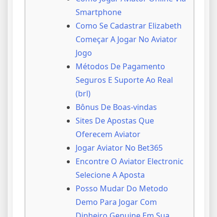
Smartphone
Como Se Cadastrar Elizabeth
Começar A Jogar No Aviator
Jogo
Métodos De Pagamento
Seguros E Suporte Ao Real
(brl)
Bônus De Boas-vindas
Sites De Apostas Que
Oferecem Aviator
Jogar Aviator No Bet365
Encontre O Aviator Electronic
Selecione A Aposta
Posso Mudar Do Metodo
Demo Para Jogar Com
Dinheiro Genuine Em Sua