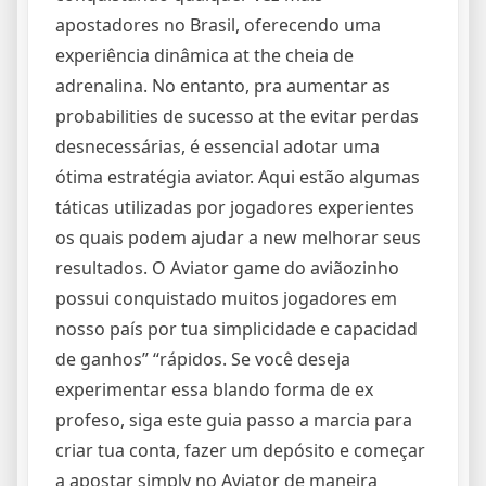
apostadores no Brasil, oferecendo uma
experiência dinâmica at the cheia de
adrenalina. No entanto, pra aumentar as
probabilities de sucesso at the evitar perdas
desnecessárias, é essencial adotar uma
ótima estratégia aviator. Aqui estão algumas
táticas utilizadas por jogadores experientes
os quais podem ajudar a new melhorar seus
resultados. O Aviator game do aviãozinho
possui conquistado muitos jogadores em
nosso país por tua simplicidade e capacidad
de ganhos” “rápidos. Se você deseja
experimentar essa blando forma de ex
profeso, siga este guia passo a marcia para
criar tua conta, fazer um depósito e começar
a apostar simply no Aviator de maneira