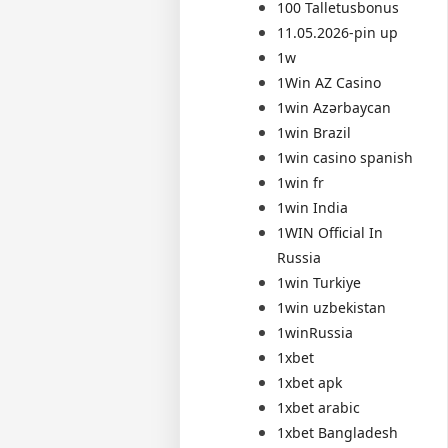
100 Talletusbonus
11.05.2026-pin up
1w
1Win AZ Casino
1win Azərbaycan
1win Brazil
1win casino spanish
1win fr
1win India
1WIN Official In
Russia
1win Turkiye
1win uzbekistan
1winRussia
1xbet
1xbet apk
1xbet arabic
1xbet Bangladesh