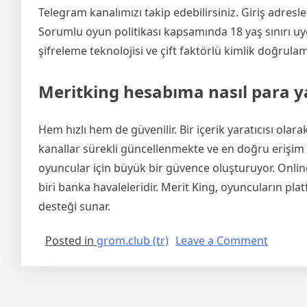
Telegram kanalımızı takip edebilirsiniz. Giriş adres
Sorumlu oyun politikası kapsamında 18 yaş sınırı uygul
şifreleme teknolojisi ve çift faktörlü kimlik doğrulam
Meritking hesabıma nasıl para ya
Hem hızlı hem de güvenilir. Bir içerik yaratıcısı ola
kanallar sürekli güncellenmekte ve en doğru erişim b
oyuncular için büyük bir güvence oluşturuyor. Onli
biri banka havaleleridir. Merit King, oyuncuların 
desteği sunar.
on
Posted in
grom.club (tr)
Leave a Comment
Meritki
Giriş
Meritki
Güncel