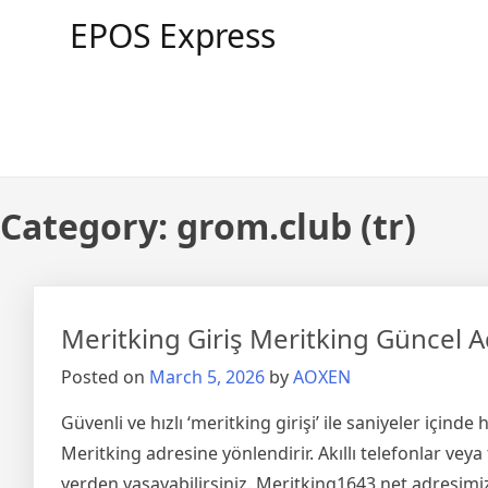
Skip
EPOS Express
to
content
Category:
grom.club (tr)
Meritking Giriş Meritking Güncel 
Posted on
March 5, 2026
by
AOXEN
Güvenli ve hızlı ‘meritking girişi’ ile saniyeler içind
Meritking adresine yönlendirir. Akıllı telefonlar veya t
yerden yaşayabilirsiniz. Meritking1643.net adresimiz