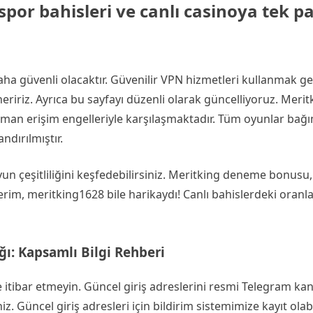
spor bahisleri ve canlı casinoya tek 
a güvenli olacaktır. Güvenilir VPN hizmetleri kullanmak gen
ririz. Ayrıca bu sayfayı düzenli olarak güncelliyoruz. Merit
man erişim engelleriyle karşılaşmaktadır. Tüm oyunlar bağ
andırılmıştır.
un çeşitliliğini keşfedebilirsiniz. Meritking deneme bonusu,
ederim, meritking1628 bile harikaydı! Canlı bahislerdeki oranla
ı: Kapsamlı Bilgi Rehberi
itibar etmeyin. Güncel giriş adreslerini resmi Telegram ka
z. Güncel giriş adresleri için bildirim sistemimize kayıt olabi