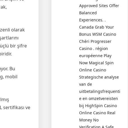
Approved Sites Offer
rak,
Balanced
Experiences. .
Canada Grab Your
zenli olarak
Bonus WSM Casino
artlarını
Chéri Progresser
çlü bir şifre
Casino . région
ridir.
européenne Play
Now Magical Spin
ıyor. Bu
Online Casino
ng, mobil
Strategische analyse
van de
uitbetalingsfrequenti
e en omzetvereisten
ılmış
bij HighSpin Casino
 sertifikası ve
Online Casino Real
Money No
Verification A Safe