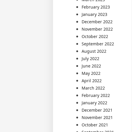
February 2023
January 2023
December 2022
November 2022
October 2022
September 2022
August 2022
July 2022
June 2022
May 2022
April 2022
March 2022
February 2022
January 2022
December 2021
November 2021
October 2021