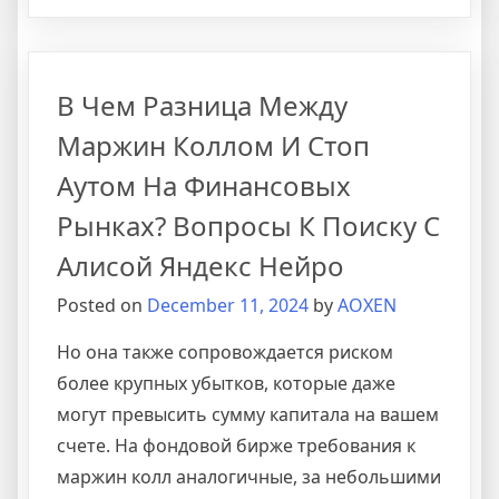
Cтратегия
Снайпер
Для
Форекс
В Чем Разница Между
Вся
Правда
Маржин Коллом И Стоп
О
Аутом На Финансовых
Системе
Рынках? Вопросы К Поиску С
Алисой Яндекс Нейро
Posted on
December 11, 2024
by
AOXEN
Но она также сопровождается риском
более крупных убытков, которые даже
могут превысить сумму капитала на вашем
счете. На фондовой бирже требования к
маржин колл аналогичные, за небольшими