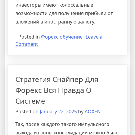
инвесторы имеют колоссальные
возможности для получения прибыли от
вложений в иностранную валюту.
Posted in
Форекс обучение
Leave a
on
Comment
Раскрытие
Концепций
Треугольного
Арбитража
Cтратегия Снайпер Для
В
Торговле
Форекс Вся Правда О
Системе
Posted on
January 22, 2025
by
AOXEN
Так, после каждого такого импульсного
выхода из зоны консолидации можно было