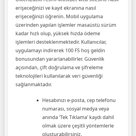
erişeceğinizi ve kayıt ekranına nasıl
erişeceğinizi öğrenin. Mobil uygulama
üzerinden yapılan işlemler masaüstü sürüm
kadar hızlı olup, yüksek hızda ödeme
işlemleri desteklenmektedir. Kullanıcılar,
uygulamayı indirerek 100 FS hoş geldin
bonusundan yararlanabilirler. Güvenlik
açısından, çift doğrulama ve şifreleme
teknolojileri kullanılarak veri güvenliği
sağlanmaktadır.
Hesabınızı e-posta, cep telefonu
numarası, sosyal medya veya
anında ‘Tek Tıklama’ kaydı dahil
olmak üzere çeşitli yöntemlerle
oluşturabilirsiniz.