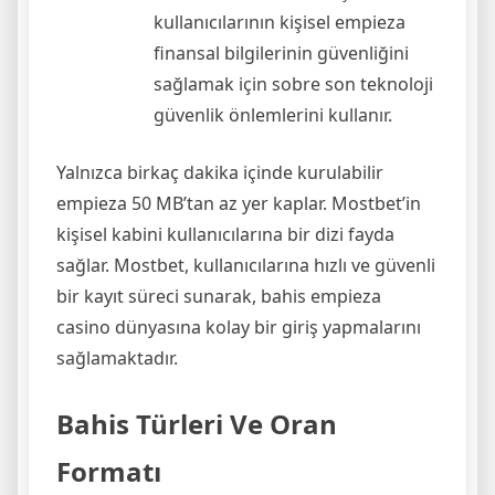
kullanıcılarının kişisel empieza
finansal bilgilerinin güvenliğini
sağlamak için sobre son teknoloji
güvenlik önlemlerini kullanır.
Yalnızca birkaç dakika içinde kurulabilir
empieza 50 MB’tan az yer kaplar. Mostbet’in
kişisel kabini kullanıcılarına bir dizi fayda
sağlar. Mostbet, kullanıcılarına hızlı ve güvenli
bir kayıt süreci sunarak, bahis empieza
casino dünyasına kolay bir giriş yapmalarını
sağlamaktadır.
Bahis Türleri Ve Oran
Formatı