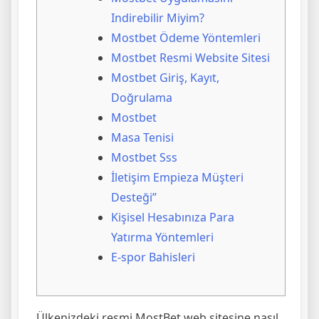
Indirebilir Miyim?
Mostbet Ödeme Yöntemleri
Mostbet Resmi Website Sitesi
Mostbet Giriş, Kayıt,
Doğrulama
Mostbet
Masa Tenisi
Mostbet Sss
İletişim Empieza Müşteri
Desteği”
Kişisel Hesabınıza Para
Yatırma Yöntemleri
E-spor Bahisleri
Ülkenizdeki resmi MostBet web sitesine nasıl