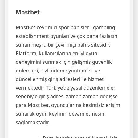
Mostbet
MostBet çevrimiçi spor bahisleri, gambling
establishment oyunları ve çok daha fazlasını
sunan meşru bir çevrimiçi bahis sitesidir.
Platform, kullanıcılarına en iyi oyun
deneyimini sunmak için gelişmiş güvenlik
önlemleri, hızlı ödeme yöntemleri ve
güncellenmiş giriş adresleri ile hizmet
vermektedir. Türkiye’de yasal düzenlemeler
sebebiyle giriş adresi zaman zaman değişse
para Most bet, oyuncularına kesintisiz erişim
sunarak oyun keyfinin devam etmesini
sağlamaktadır.