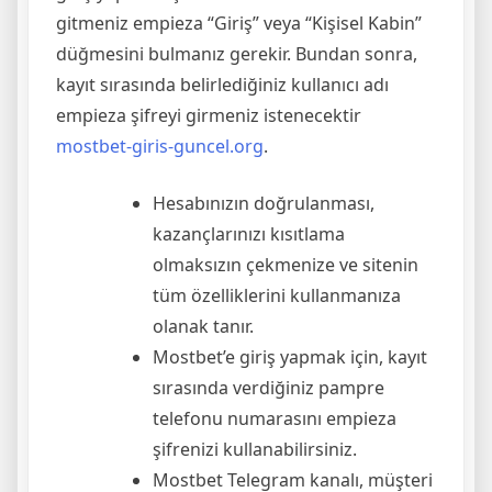
gitmeniz empieza “Giriş” veya “Kişisel Kabin”
düğmesini bulmanız gerekir. Bundan sonra,
kayıt sırasında belirlediğiniz kullanıcı adı
empieza şifreyi girmeniz istenecektir
mostbet-giris-guncel.org
.
Hesabınızın doğrulanması,
kazançlarınızı kısıtlama
olmaksızın çekmenize ve sitenin
tüm özelliklerini kullanmanıza
olanak tanır.
Mostbet’e giriş yapmak için, kayıt
sırasında verdiğiniz pampre
telefonu numarasını empieza
şifrenizi kullanabilirsiniz.
Mostbet Telegram kanalı, müşteri