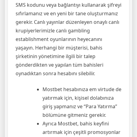
SMS kodunu veya bağlantıyı kullanarak şifreyi
sıfırlamanız ve en yeni bir tane oluşturmanız
gerekir. Canlı yayınlar düzenleyen onaylı canlı
krupiyerlerimizle canlı gambling
establishment oyunlarının heyecanını
yaşayın. Herhangi bir müşterisi, bahis
şirketinin yönetimine ilgili bir talep
gönderdikten ve yapılan tüm bahisleri
oynadıktan sonra hesabını silebilir.
Mostbet hesabınıza em virtude de
yatırmak için, kişisel dolabınıza
giriş yapmanız ve “Para Yatırma”
bölümüne gitmeniz gerekir.
Ayrıca Mostbet, bahis keyfini
artırmak için çeşitli promosyonlar