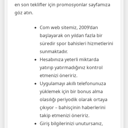
en son teklifler için promosyonlar sayfamıza
göz atın.
Com web sitemiz, 2009’dan
başlayarak on yıldan fazla bir
süredir spor bahisleri hizmetlerini
sunmaktadır.
Hesabınıza yeterli miktarda
yatırıp yatırmadığınız kontrol
etmenizi öneririz.
Uygulamayı akıllı telefonunuza
yüklemek için bir bonus alma
olasılığı periyodik olarak ortaya
çıkıyor – bahisçinin haberlerini
takip etmenizi öneririz.
Giriş bilgilerinizi unutursanız,