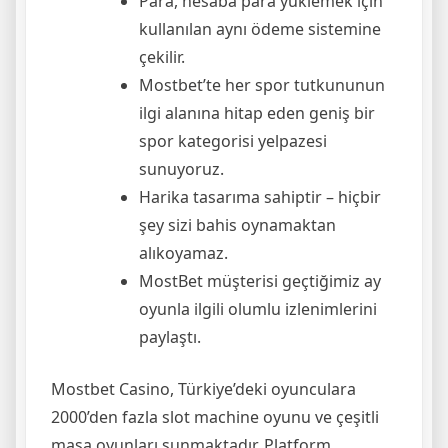
Para, hesaba para yüklemek için
kullanılan aynı ödeme sistemine
çekilir.
Mostbet’te her spor tutkununun
ilgi alanına hitap eden geniş bir
spor kategorisi yelpazesi
sunuyoruz.
Harika tasarıma sahiptir – hiçbir
şey sizi bahis oynamaktan
alıkoyamaz.
MostBet müşterisi geçtiğimiz ay
oyunla ilgili olumlu izlenimlerini
paylaştı.
Mostbet Casino, Türkiye’deki oyunculara
2000’den fazla slot machine oyunu ve çeşitli
masa oyunları sunmaktadır. Platform,