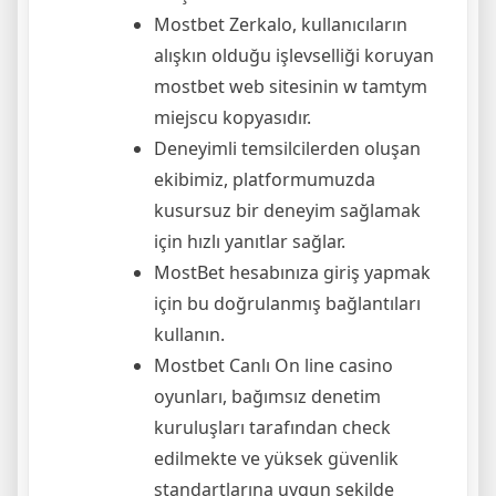
Mostbet Zerkalo, kullanıcıların
alışkın olduğu işlevselliği koruyan
mostbet web sitesinin w tamtym
miejscu kopyasıdır.
Deneyimli temsilcilerden oluşan
ekibimiz, platformumuzda
kusursuz bir deneyim sağlamak
için hızlı yanıtlar sağlar.
MostBet hesabınıza giriş yapmak
için bu doğrulanmış bağlantıları
kullanın.
Mostbet Canlı On line casino
oyunları, bağımsız denetim
kuruluşları tarafından check
edilmekte ve yüksek güvenlik
standartlarına uygun şekilde