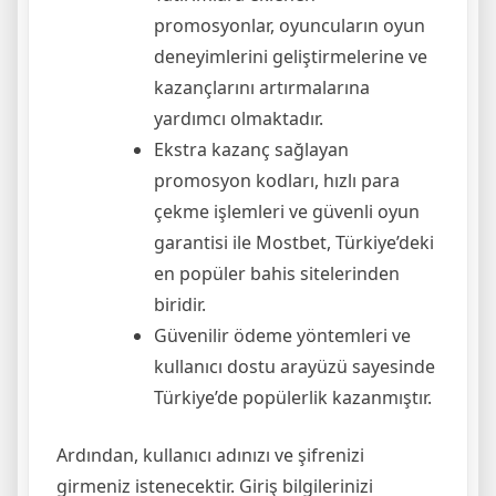
promosyonlar, oyuncuların oyun
deneyimlerini geliştirmelerine ve
kazançlarını artırmalarına
yardımcı olmaktadır.
Ekstra kazanç sağlayan
promosyon kodları, hızlı para
çekme işlemleri ve güvenli oyun
garantisi ile Mostbet, Türkiye’deki
en popüler bahis sitelerinden
biridir.
Güvenilir ödeme yöntemleri ve
kullanıcı dostu arayüzü sayesinde
Türkiye’de popülerlik kazanmıştır.
Ardından, kullanıcı adınızı ve şifrenizi
girmeniz istenecektir. Giriş bilgilerinizi