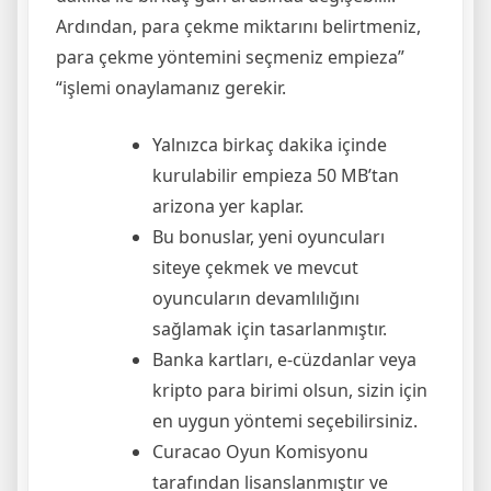
Ardından, para çekme miktarını belirtmeniz,
para çekme yöntemini seçmeniz empieza”
“işlemi onaylamanız gerekir.
Yalnızca birkaç dakika içinde
kurulabilir empieza 50 MB’tan
arizona yer kaplar.
Bu bonuslar, yeni oyuncuları
siteye çekmek ve mevcut
oyuncuların devamlılığını
sağlamak için tasarlanmıştır.
Banka kartları, e-cüzdanlar veya
kripto para birimi olsun, sizin için
en uygun yöntemi seçebilirsiniz.
Curacao Oyun Komisyonu
tarafından lisanslanmıştır ve