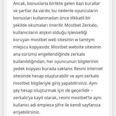
Ancak, bonuslarla birlikte gelen bazı kurallar
ve şartlar da vardır, bu nedenle oyuncuların
bonusları kullanmadan önce dikkatli bir
şekilde okumaları önerilir. Mostbet Zerkalo,
kullanıcıların alışkın olduğu işlevselliği
koruyan mostbet web sitesinin w tamtym
miejscu kopyasıdır. Mostbet website sitesinin
ana sürümü engellendiğinde zerkalo
kullanıldığından, her oyuncunun bilgilerinin
yedek kopyası burada saklanır. Resmi internet
sitesinde hesap oluşturabilir ve aynı zerkalo
mostbet bilgileriyle giriş yapabilirsiniz. Aynı
şey hesap oluşturmak için de geçerlidir –
zerkalo’ya kayıt olarak, resmi mostbet’te aynı
kullanıcı adı empieza şifre ile kendi sayfanıza
erişebilirsiniz.