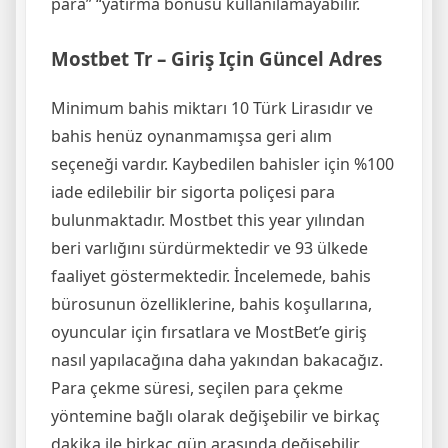
para” “yatırma bonusu kullanılamayabilir.
Mostbet Tr – Giriş Için Güncel Adres
Minimum bahis miktarı 10 Türk Lirasıdır ve
bahis henüz oynanmamışsa geri alım
seçeneği vardır. Kaybedilen bahisler için %100
iade edilebilir bir sigorta poliçesi para
bulunmaktadır. Mostbet this year yılından
beri varlığını sürdürmektedir ve 93 ülkede
faaliyet göstermektedir. İncelemede, bahis
bürosunun özelliklerine, bahis koşullarına,
oyuncular için fırsatlara ve MostBet’e giriş
nasıl yapılacağına daha yakından bakacağız.
Para çekme süresi, seçilen para çekme
yöntemine bağlı olarak değişebilir ve birkaç
dakika ile birkaç gün arasında değişebilir.