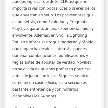
puedes ingresar desde 50 CLP, así que no
importa si vas con pocas lucas o si eres de los
que apuestan en serio. Los proveedores que
están detrás, como Evolution y Pragmatic
Play Live, garantizan una experiencia fluida y
envolvente. Además, en vivo, la Lightning
Roulette ofrece ese toque moderno y rápido
que engancha desde el inicio. Así puedes
dominar combinaciones, bonificaciones y
reglas antes de apostar de verdad. Novibet
no se olvida de quienes prefieren practicar
antes de jugar con lucas. Si querís sentirte
como en un casino físico, esta sección es
bastante entretenida y con horarios
disponibles las 24 horas.