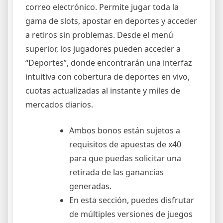
correo electrónico. Permite jugar toda la
gama de slots, apostar en deportes y acceder
a retiros sin problemas. Desde el menú
superior, los jugadores pueden acceder a
“Deportes”, donde encontrarán una interfaz
intuitiva con cobertura de deportes en vivo,
cuotas actualizadas al instante y miles de
mercados diarios.
Ambos bonos están sujetos a
requisitos de apuestas de x40
para que puedas solicitar una
retirada de las ganancias
generadas.
En esta sección, puedes disfrutar
de múltiples versiones de juegos