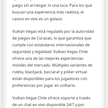
juego sin arriesgar ni una luca. Para los que
buscan una experiencia más realista, el
casino en vivo es un golazo.
Vulkan Vegas está regulado por la autoridad
de juegos de Curazao, lo que garantiza que
cumple con estándares internacionales de
seguridad y legalidad. Vulkan Vegas Chile
ofrece una de las mejores experiencias
móviles del mercado. Múltiples variantes de
ruleta, blackjack, baccarat y póker virtual
están disponibles para los jugadores con
preferencias por jugar en solitario.
Vulkan Vegas Chile ofrece soporte a través
de un chat en vivo disponible 24/7 y por