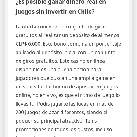
¿Es posible ganar dinero real en
juegos sin invertir en Chile?
La oferta concede un conjunto de giros
gratuitos al realizar un depósito de al menos
CLP$ 6.000. Este bono combina un porcentaje
aplicado al depósito inicial con un conjunto
de giros gratuitos. Este casino en línea
disponible es una buena opción para
jugadores que buscan una amplia gama en
un solo sitio. Lo bueno de apostar en juegos
online, no en vivo, es que el ritmo de juego lo
llevas tú. Podís jugarte las lucas en más de
200 juegos de azar diferentes, siendo el
póquer su principal atractivo. Tenís
promociones de todos los gustos, incluso