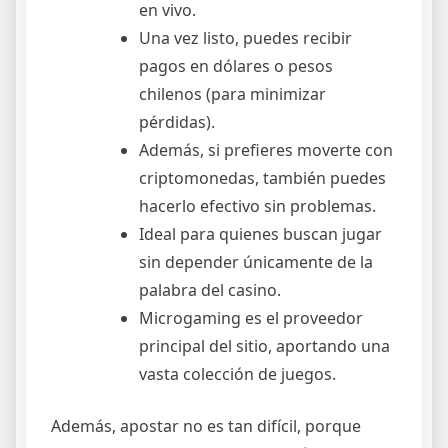
en vivo.
Una vez listo, puedes recibir
pagos en dólares o pesos
chilenos (para minimizar
pérdidas).
Además, si prefieres moverte con
criptomonedas, también puedes
hacerlo efectivo sin problemas.
Ideal para quienes buscan jugar
sin depender únicamente de la
palabra del casino.
Microgaming es el proveedor
principal del sitio, aportando una
vasta colección de juegos.
Además, apostar no es tan difícil, porque