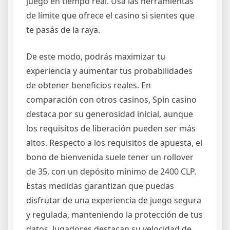
juego en tiempo real. Usa las herramientas
de límite que ofrece el casino si sientes que
te pasás de la raya.
De este modo, podrás maximizar tu
experiencia y aumentar tus probabilidades
de obtener beneficios reales. En
comparación con otros casinos, Spin casino
destaca por su generosidad inicial, aunque
los requisitos de liberación pueden ser más
altos. Respecto a los requisitos de apuesta, el
bono de bienvenida suele tener un rollover
de 35, con un depósito mínimo de 2400 CLP.
Estas medidas garantizan que puedas
disfrutar de una experiencia de juego segura
y regulada, manteniendo la protección de tus
datos. Jugadores destacan su velocidad de