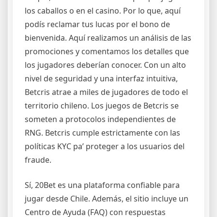
los caballos o en el casino. Por lo que, aquí
podís reclamar tus lucas por el bono de
bienvenida. Aquí realizamos un análisis de las
promociones y comentamos los detalles que
los jugadores deberían conocer. Con un alto
nivel de seguridad y una interfaz intuitiva,
Betcris atrae a miles de jugadores de todo el
territorio chileno. Los juegos de Betcris se
someten a protocolos independientes de
RNG. Betcris cumple estrictamente con las
políticas KYC pa’ proteger a los usuarios del
fraude.
Sí, 20Bet es una plataforma confiable para
jugar desde Chile. Además, el sitio incluye un
Centro de Ayuda (FAQ) con respuestas