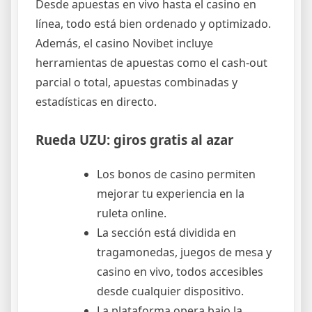
Desde apuestas en vivo hasta el casino en
línea, todo está bien ordenado y optimizado.
Además, el casino Novibet incluye
herramientas de apuestas como el cash-out
parcial o total, apuestas combinadas y
estadísticas en directo.
Rueda UZU: giros gratis al azar
Los bonos de casino permiten
mejorar tu experiencia en la
ruleta online.
La sección está dividida en
tragamonedas, juegos de mesa y
casino en vivo, todos accesibles
desde cualquier dispositivo.
La plataforma opera bajo la