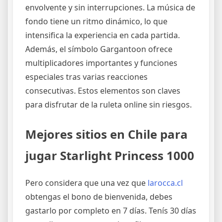
envolvente y sin interrupciones. La música de
fondo tiene un ritmo dinámico, lo que
intensifica la experiencia en cada partida.
Además, el símbolo Gargantoon ofrece
multiplicadores importantes y funciones
especiales tras varias reacciones
consecutivas. Estos elementos son claves
para disfrutar de la ruleta online sin riesgos.
Mejores sitios en Chile para
jugar Starlight Princess 1000
Pero considera que una vez que
larocca.cl
obtengas el bono de bienvenida, debes
gastarlo por completo en 7 días. Tenís 30 días