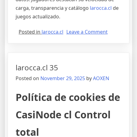
carga, transparencia y catálogo
larocca.cl
de
juegos actualizado.
on
Posted in
larocca.cl
Leave a Comment
larocca.cl
34
larocca.cl 35
Posted on
November 29, 2025
by
AOXEN
Política de cookies de
CasiNode cl Control
total