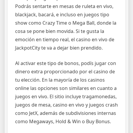
Podrás sentarte en mesas de ruleta en vivo,
blackjack, bacará, e incluso en juegos tipo
show como Crazy Time o Mega Ball, donde la
cosa se pone bien movida. Si te gusta la
emoción en tiempo real, el casino en vivo de
JackpotCity te va a dejar bien prendido.
Al activar este tipo de bonos, podís jugar con
dinero extra proporcionado por el casino de
tu elección. En la mayoría de los casinos
online las opciones son similares en cuanto a
juegos en vivo. El sitio incluye tragamonedas,
juegos de mesa, casino en vivo y juegos crash
como JetX, además de subdivisiones internas
como Megaways, Hold & Win o Buy Bonus.