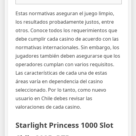
Estas normativas aseguran el juego limpio,
los resultados probadamente justos, entre
otros. Conoce todos los requerimientos que
debe cumplir cada casino de acuerdo con las
normativas internacionales. Sin embargo, los
jugadores también deben asegurarse que los
operadores cumplan con varios requisitos.
Las características de cada una de estas
áreas varía en dependencia del casino
seleccionado. Por lo tanto, como nuevo
usuario en Chile debes revisar las
valoraciones de cada casino.
Starlight Princess 1000 Slot