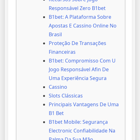
Responsável Zero B1bet
B1bet: A Plataforma Sobre
Apostas E Cassino Online No
Brasil
Proteção De Transações
Financeiras
B1bet: Compromisso Com U
Jogo Responsável Afin De
Uma Experiência Segura
Cassino
Slots Clássicas
Principais Vantagens De Uma
B1 Bet
B1bet Mobile: Segurança
Electronic Confiabilidade Na
Palma Da Sua Mão