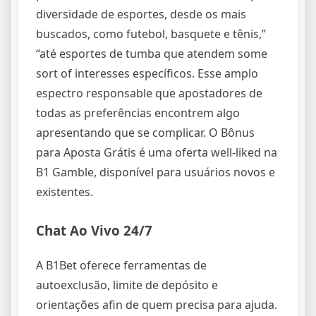
diversidade de esportes, desde os mais
buscados, como futebol, basquete e tênis,”
“até esportes de tumba que atendem some
sort of interesses específicos. Esse amplo
espectro responsable que apostadores de
todas as preferências encontrem algo
apresentando que se complicar. O Bônus
para Aposta Grátis é uma oferta well-liked na
B1 Gamble, disponível para usuários novos e
existentes.
Chat Ao Vivo 24/7
A B1Bet oferece ferramentas de
autoexclusão, limite de depósito e
orientações afin de quem precisa para ajuda.