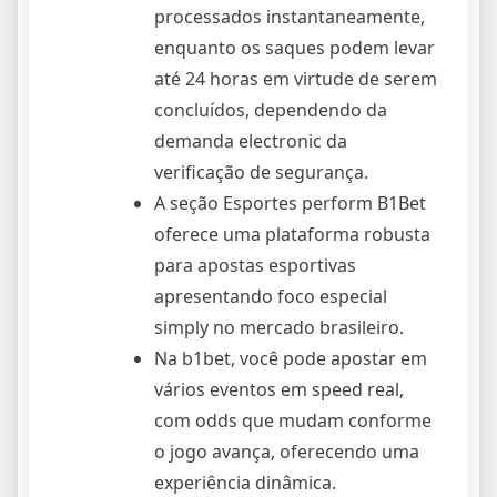
processados instantaneamente,
enquanto os saques podem levar
até 24 horas em virtude de serem
concluídos, dependendo da
demanda electronic da
verificação de segurança.
A seção Esportes perform B1Bet
oferece uma plataforma robusta
para apostas esportivas
apresentando foco especial
simply no mercado brasileiro.
Na b1bet, você pode apostar em
vários eventos em speed real,
com odds que mudam conforme
o jogo avança, oferecendo uma
experiência dinâmica.