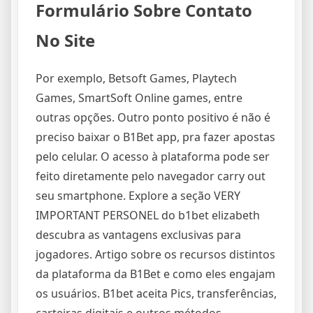
Formulário Sobre Contato
No Site
Por exemplo, Betsoft Games, Playtech
Games, SmartSoft Online games, entre
outras opções. Outro ponto positivo é não é
preciso baixar o B1Bet app, pra fazer apostas
pelo celular. O acesso à plataforma pode ser
feito diretamente pelo navegador carry out
seu smartphone. Explore a seção VERY
IMPORTANT PERSONEL do b1bet elizabeth
descubra as vantagens exclusivas para
jogadores. Artigo sobre os recursos distintos
da plataforma da B1Bet e como eles engajam
os usuários. B1bet aceita Pics, transferências,