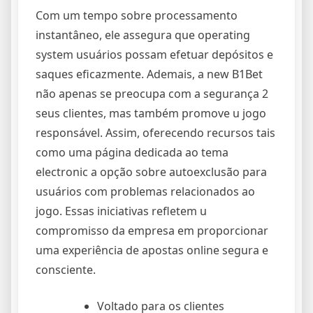
Com um tempo sobre processamento
instantâneo, ele assegura que operating
system usuários possam efetuar depósitos e
saques eficazmente. Ademais, a new B1Bet
não apenas se preocupa com a segurança 2
seus clientes, mas também promove u jogo
responsável. Assim, oferecendo recursos tais
como uma página dedicada ao tema
electronic a opção sobre autoexclusão para
usuários com problemas relacionados ao
jogo. Essas iniciativas refletem u
compromisso da empresa em proporcionar
uma experiência de apostas online segura e
consciente.
Voltado para os clientes