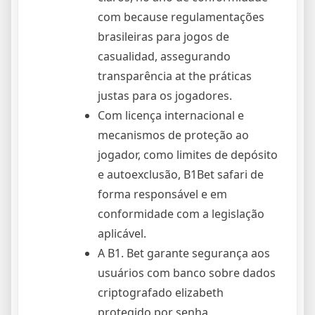
com because regulamentações
brasileiras para jogos de
casualidad, assegurando
transparência at the práticas
justas para os jogadores.
Com licença internacional e
mecanismos de proteção ao
jogador, como limites de depósito
e autoexclusão, B1Bet safari de
forma responsável e em
conformidade com a legislação
aplicável.
A B1. Bet garante segurança aos
usuários com banco sobre dados
criptografado elizabeth
protegido por senha.