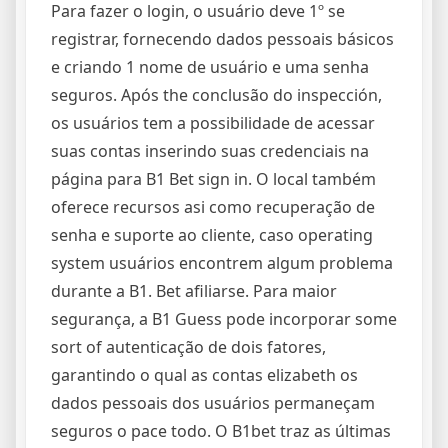
Para fazer o login, o usuário deve 1º se
registrar, fornecendo dados pessoais básicos
e criando 1 nome de usuário e uma senha
seguros. Após the conclusão do inspección,
os usuários tem a possibilidade de acessar
suas contas inserindo suas credenciais na
página para B1 Bet sign in. O local também
oferece recursos asi como recuperação de
senha e suporte ao cliente, caso operating
system usuários encontrem algum problema
durante a B1. Bet afiliarse. Para maior
segurança, a B1 Guess pode incorporar some
sort of autenticação de dois fatores,
garantindo o qual as contas elizabeth os
dados pessoais dos usuários permaneçam
seguros o pace todo. O B1bet traz as últimas