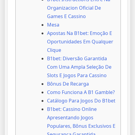
Organizacion Oficial De
Games E Cassino
Mesa
Apostas Na B1bet: Emoção E
Oportunidades Em Qualquer
Clique
B1bet: Diversão Garantida
Com Uma Ampla Seleção De
Slots E Jogos Para Cassino
Bônus De Recarga
Como Funciona A B1 Gamble?
Catálogo Para Jogos Do B1bet
B1bet: Cassino Online
Apresentando Jogos
Populares, Bônus Exclusivos E
Segurança Garantida