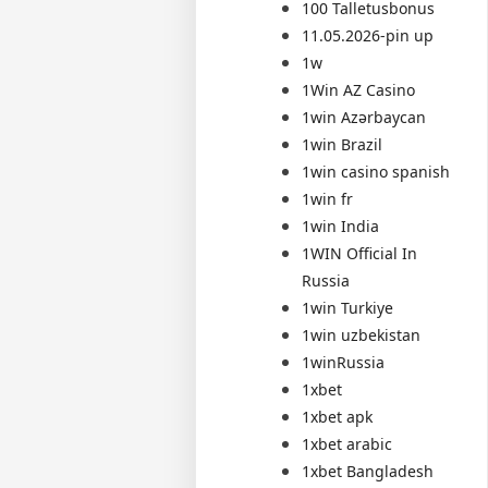
100 Talletusbonus
11.05.2026-pin up
1w
1Win AZ Casino
1win Azərbaycan
1win Brazil
1win casino spanish
1win fr
1win India
1WIN Official In
Russia
1win Turkiye
1win uzbekistan
1winRussia
1xbet
1xbet apk
1xbet arabic
1xbet Bangladesh