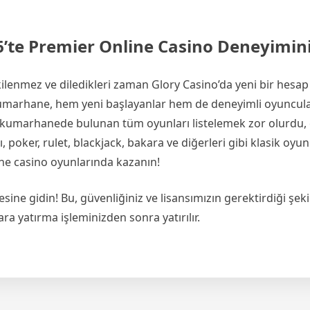
’te Premier Online Casino Deneyimini
ilenmez ve diledikleri zaman Glory Casino’da yeni bir hesap
 kumarhane, hem yeni başlayanlar hem de deneyimli oyuncula
. Bu kumarhanede bulunan tüm oyunları listelemek zor olurdu
oker, rulet, blackjack, bakara ve diğerleri gibi klasik oyun
line casino oyunlarında kazanın!
sine gidin! Bu, güvenliğiniz ve lisansımızın gerektirdiği şek
ara yatırma işleminizden sonra yatırılır.