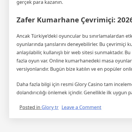
gerçek para kazanın.
Zafer Kumarhane Çevrimiçi: 2026
Ancak Türkiye’deki oyuncular bu sınırlamalardan etk
oyunlarında şanslarını deneyebilirler. Bu çevrimiçi
anlaşılabilir, kullanışlı bir web sitesi sunmaktadır
fazla oyun var. Online kumarhanedeki masa oyunları, p
versiyonlarıdır. Bugün bize katılın ve en popüler on
Daha fazla bilgi için resmi Glory Casino tam inceleme
dolandırıcılığı önlemek içindir. Genellikle ilk uygun p
on
Posted in
Glory tr
Leave a Comment
Glory
Casino
giriş,