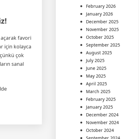
February 2026
January 2026
z!
December 2025
November 2025
October 2025
 açarak favori
September 2025
r için kolayca
August 2025
, çünkü çok
July 2025
ların sanal
June 2025
May 2025
April 2025
ilde
March 2025
February 2025
January 2025
December 2024
November 2024
October 2024
September 2024