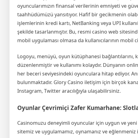
oyuncularımızın finansal verilerinin emniyeti ve g
taahhüdümüzü yansıtıyor. Hafif bir gecikmenin olabil
işlemlerinin kredi kartı, NetBanking veya UPI kullanı
şekilde tasarlanmıştır. Bu, resmi casino web sitesind
mobil uygulaması olmasa da kullanıcılarının mobil ci
Logoyu, menüyü, oyun kütüphanesi bağlantılarını, ka
düzenlenmiştir ve kullanımı kolaydır. Dünyanın onli
her beceri seviyesindeki oyunculara hitap ediyor. An
bulunmaktadır. Glory Casino iletişim için birçok ka
Instagram, Twitter aracılığıyla ulaşabilirsiniz.
Oyunlar Çevrimiçi Zafer Kumarhane: Slotl
Casinomuzu deneyimli oyuncular için uygun ve yeni 
sitemiz ve uygulamamız, oynamanız ve eğlenmeniz 