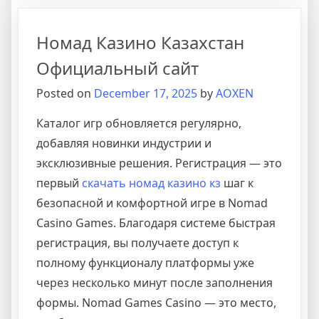
ᐉ
Выигрывайте
Номад Казино Казахстан
бонусы,
фриспины
Официальный сайт
и
Posted on
December 17, 2025
by
AOXEN
промо
в
Каталог игр обновляется регулярно,
Номад
добавляя новинки индустрии и
Казино
эксклюзивные решения. Регистрация — это
Зеркало
первый
скачать номад казино кз
шаг к
безопасной и комфортной игре в Nomad
Casino Games. Благодаря системе быстрая
регистрация, вы получаете доступ к
полному функционалу платформы уже
через несколько минут после заполнения
формы. Nomad Games Casino — это место,