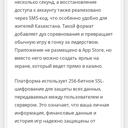
несколько секунд, а восстановление
доступа к аккаунту также реализовано
через SMS-код, что особенно удобно для
жителей Казахстана. Такой формат
добавляет дух соревнования и превращает
обычную игру в гонку за лидерством.
Приложение не размещено в App Store, но
вместо него можно создать ярлык на
экране, который ведет прямо в казино.
Платформа использует 256-битное SSL-
шифрование для защиты всех данных,
передаваемых между пользователем и
сервером. Это означает, что ваша личная
информация, финансовые данные и
история игр надежно защищены от