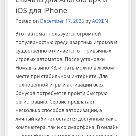
iOS для iPhone
Posted on
December 17, 2025
by
AOXEN
Этот автомат пользуется огромной
популярностью среди азартных игроков и
существенно отличается от привычных
игровых автоматов. После установки
Номад казино КЗ, играть можно в любом
месте при стабильном интернете. Для
полноценной игры и активации всех
бонусов потребуется пройти быструю
регистрацию. Сервис предлагает
несколько способов авторизации, а
личный кабинет остаётся доступным как с
компьютера, так и со смартфона. В онлайн
казино Номад применяются современные