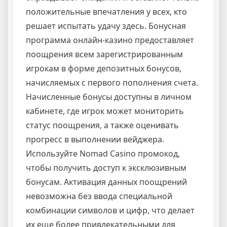
положительные впечатления у всех, кто
решает испытать удачу здесь. Бонусная
программа онлайн-казино предоставляет
поощрения всем зарегистрированным
игрокам в форме депозитных бонусов,
начисляемых с первого пополнения счета.
Начисленные бонусы доступны в личном
кабинете, где игрок может мониторить
статус поощрения, а также оценивать
прогресс в выполнении вейджера.
Используйте Nomad Casino промокод,
чтобы получить доступ к эксклюзивным
бонусам. Активация данных поощрений
невозможна без ввода специальной
комбинации символов и цифр, что делает
их еще более привлекательными для