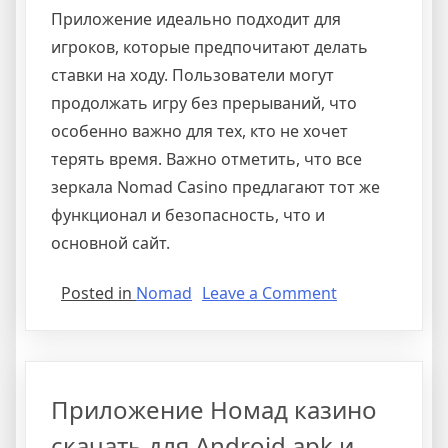
Приложение идеально подходит для
игроков, которые предпочитают делать
ставки на ходу. Пользователи могут
продолжать игру без прерываний, что
особенно важно для тех, кто не хочет
терять время. Важно отметить, что все
зеркала Nomad Casino предлагают тот же
функционал и безопасность, что и
основной сайт.
on
Posted in
Nomad
Leave a Comment
Номад
Казино
Казахстан
Официальны
Приложение Номад казино
сайт
скачать для Android apk и