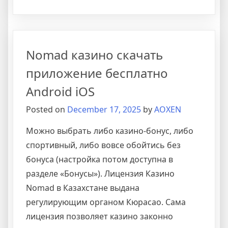
Приложение
Номад
казино
скачать
Nomad казино скачать
для
Android
приложение бесплатно
apk
Android iOS
и
iOS
Posted on
December 17, 2025
by
AOXEN
для
iPhone
Можно выбрать либо казино-бонус, либо
спортивный, либо вовсе обойтись без
бонуса (настройка потом доступна в
разделе «Бонусы»). Лицензия Казино
Nomad в Казахстане выдана
регулирующим органом Кюрасао. Сама
лицензия позволяет казино законно