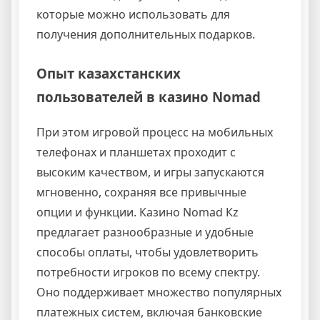
которые можно использовать для
получения дополнительных подарков.
Опыт казахстанских
пользователей в казино Nomad
При этом игровой процесс на мобильных
телефонах и планшетах проходит с
высоким качеством, и игры запускаются
мгновенно, сохраняя все привычные
опции и функции. Казино Nomad Кz
предлагает разнообразные и удобные
способы оплаты, чтобы удовлетворить
потребности игроков по всему спектру.
Оно поддерживает множество популярных
платежных систем, включая банковские