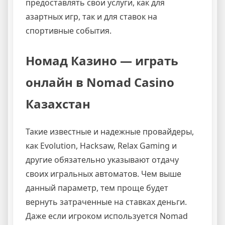
предоставлять свои услуги, как для
азартных игр, так и для ставок на
спортивные события.
Номад Казино — играть
онлайн в Nomad Casino
Казахстан
Такие известные и надежные провайдеры,
как Evolution, Hacksaw, Relax Gaming и
другие обязательно указывают отдачу
своих игральных автоматов. Чем выше
данный параметр, тем проще будет
вернуть затраченные на ставках деньги.
Даже если игроком используется Nomad