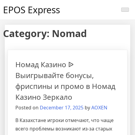
Skip
EPOS Express
to
content
Category:
Nomad
Номад Казино ᐉ
Выигрывайте бонусы,
фриспины и промо в Номад
Казино Зеркало
Posted on
December 17, 2025
by
AOXEN
В Казахстане игроки отмечают, что чаще
всего проблемы возникают из-за старых