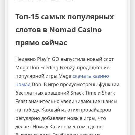
Топ-15 самых популярных
слотов в Nomad Casino
прямо сейчас
Недавно Play’n GO выпустила новый слот
Mega Don Feeding Frenzy, продолжение
популярной игры Mega
скачать казино
номад
Don. В игре предусмотрены функции
бесплатных вращений Snack Time и Shark
Feast значительно увеличивающие шансы
на победу. Каждый из этих провайдеров
регулярно добавляет новые игры, что
делает Номад Казино местом, где не