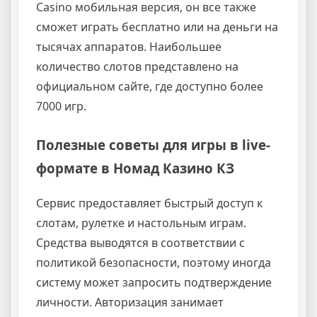
Casino мобильная версия, он все также
сможет играть бесплатно или на деньги на
тысячах аппаратов. Наибольшее
количество слотов представлено на
официальном сайте, где доступно более
7000 игр.
Полезные советы для игры в live-
формате в Номад Казино КЗ
Сервис предоставляет быстрый доступ к
слотам, рулетке и настольным играм.
Средства выводятся в соответствии с
политикой безопасности, поэтому иногда
систему может запросить подтверждение
личности. Авторизация занимает