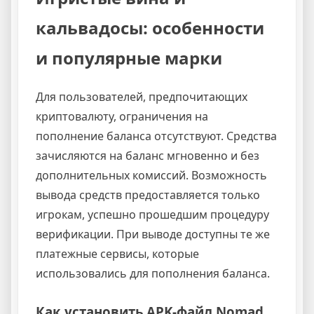
кальвадосы: особенности
и популярные марки
Для пользователей, предпочитающих
криптовалюту, ограничения на
пополнение баланса отсутствуют. Средства
зачисляются на баланс мгновенно и без
дополнительных комиссий. Возможность
вывода средств предоставляется только
игрокам, успешно прошедшим процедуру
верификации. При выводе доступны те же
платежные сервисы, которые
использовались для пополнения баланса.
Как установить APK-файл Nomad