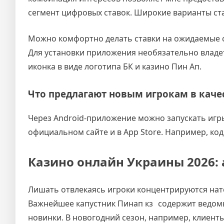
сегмент цифровых ставок. Широкие варианты ст
Можно комфортно делать ставки на ожидаемые с
Для установки приложения необязательно владе
иконка в виде логотипа БК и казино Пин Ап.
Что предлагают новым игрокам в каче
Через Android-приложение можно запускать игры
официальном сайте и в App Store. Например, код 
Казино онлайн Украины 2026:
Лишать отвлекаясь игроки концентрируются нат
Важнейшее капустник Пинап кз содержит ведом
новинки. В новогодний сезон, например, клиент