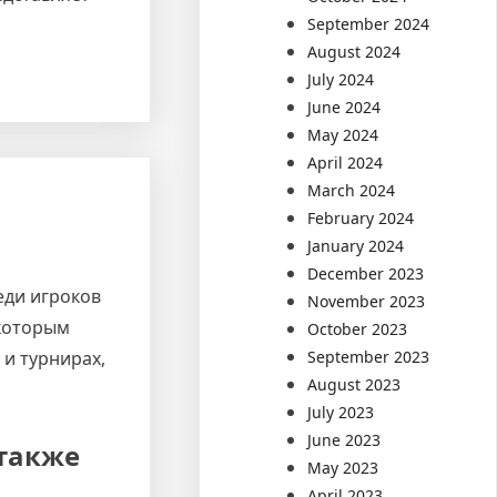
September 2024
August 2024
July 2024
June 2024
May 2024
April 2024
March 2024
February 2024
January 2024
December 2023
еди игроков
November 2023
 которым
October 2023
September 2023
 и турнирах,
August 2023
July 2023
June 2023
 также
May 2023
April 2023