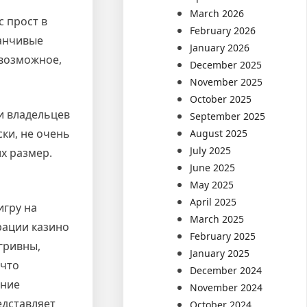
March 2026
с прост в
February 2026
манчивые
January 2026
 возможное,
December 2025
November 2025
October 2025
 и владельцев
September 2025
ки, не очень
August 2025
July 2025
х размер.
June 2025
May 2025
April 2025
игру на
March 2025
рации казино
February 2025
гривны,
January 2025
 что
December 2024
ение
November 2024
едставляет
October 2024