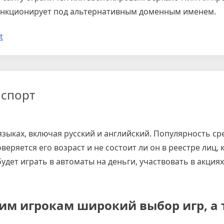
функционирует под альтернативным доменным именем.
on
t
Vodka
Casino
официальный
сайт
 спорт
вход
и
зеркало
Водка
языках, включая русский и английский. Популярность ср
казино
ряется его возраст и не состоит ли он в реестре лиц,
2026
удет играть в автоматы на деньги, участвовать в акциях
ским игрокам широкий выбор игр, а