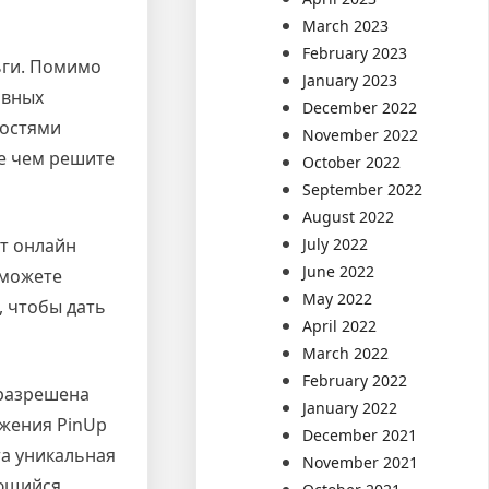
March 2023
February 2023
ьги. Помимо
January 2023
ивных
December 2022
ностями
November 2022
де чем решите
October 2022
September 2022
August 2022
т онлайн
July 2022
June 2022
сможете
May 2022
, чтобы дать
April 2022
March 2022
February 2022
 разрешена
January 2022
ожения PinUp
December 2021
та уникальная
November 2021
ающийся