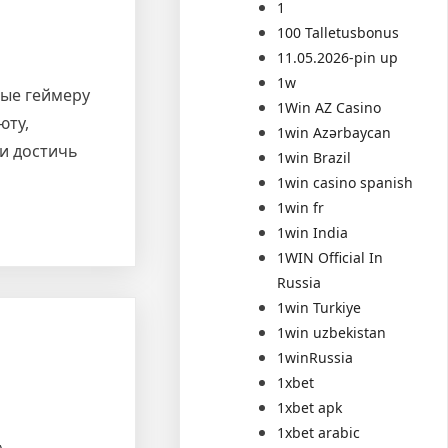
1
100 Talletusbonus
11.05.2026-pin up
1w
рые геймеру
1Win AZ Casino
юту,
1win Azərbaycan
ти достичь
1win Brazil
1win casino spanish
1win fr
1win India
1WIN Official In
Russia
1win Turkiye
1win uzbekistan
1winRussia
1xbet
1xbet apk
1xbet arabic