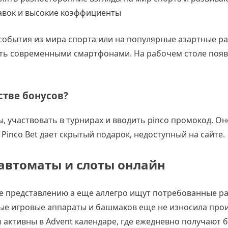
авок и высокие коэффициенты
обытия из мира спорта или на популярные азартные ра
ть современными смартфонами. На рабочем столе появ
стве бонусов?
, участвовать в турнирах и вводить pinco промокод. Он
Pinco Bet дает скрытый подарок, недоступный на сайте.
 автоматы и слоты онлайн
е представлению а еще аллегро ищут потребованные ра
ые игровые аппараты и башмаков еще не износила про
ы активны в Advent календаре, где ежедневно получают 