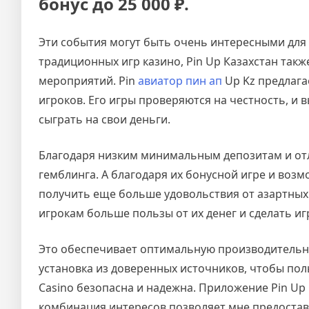
бонус до 25 000 ₽.
Эти события могут быть очень интересными для
традиционных игр казино, Pin Up Казахстан та
мероприятий. Pin
авиатор пин ап
Up Kz предлага
игроков. Его игры проверяются на честность, и
сыграть на свои деньги.
Благодаря низким минимальным депозитам и от
гемблинга. А благодаря их бонусной игре и воз
получить еще больше удовольствия от азартных 
игрокам больше пользы от их денег и сделать иг
Это обеспечивает оптимальную производительно
установка из доверенных источников, чтобы по
Casino безопасна и надежна. Приложение Pin Up
комбинация интересов позволяет мне предостав