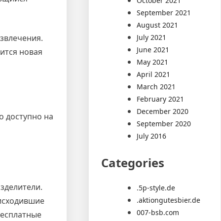
October 2021
September 2021
August 2021
звлечения.
July 2021
June 2021
ится новая
May 2021
April 2021
March 2021
February 2021
December 2020
о доступно на
September 2020
July 2016
Categories
зделители.
.5p-style.de
.aktiongutesbier.de
исходившие
007-bsb.com
бесплатные