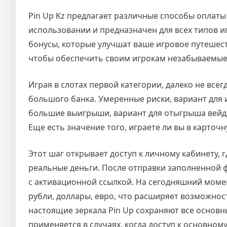
Pin Up Kz предлагает различные способы оплаты 
использовании и предназначен для всех типов и
бонусы, которые улучшат ваше игровое путешеств
чтобы обеспечить своим игрокам незабываемые
Играя в слотах первой категории, далеко не все
большого банка. Умеренные риски, вариант для
большие выигрыши, вариант для отыгрыша вейдж
Еще есть значение того, играете ли вы в карточ
Этот шаг открывает доступ к личному кабинету, 
реальные деньги. После отправки заполненной 
с активационной ссылкой. На сегодняшний момен
рубли, доллары, евро, что расширяет возможнос
настоящие зеркала Pin Up сохраняют все основн
применяется в случаях, когда доступ к основном