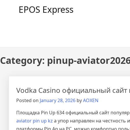
Skip
EPOS Express
to
content
Category:
pinup-aviator2026
Vodka Casino официальный сайт 
Posted on
January 28, 2026
by
AOXEN
Площадка Pin Up 634 официальный сайт популярн
aviator pin up kz
а упор направлен на честность 
платформы Pin Ap на PC, можно комфортно поль