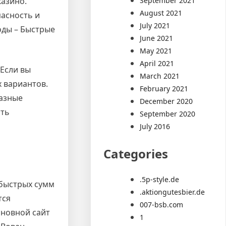
September 2021
казино.
August 2021
пасность и
July 2021
оды – Быстрые
June 2021
May 2021
April 2021
 Если вы
March 2021
 вариантов.
February 2021
разные
December 2020
ать
September 2020
July 2016
Categories
.5p-style.de
 быстрых сумм
.aktiongutesbier.de
тся
007-bsb.com
сновной сайт
1