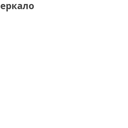
Зеркало