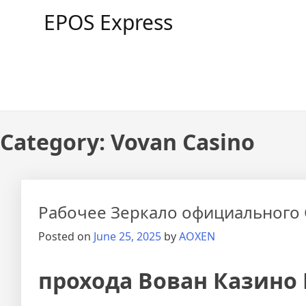
Skip
EPOS Express
to
content
Category:
Vovan Casino
Рабочее Зеркало официального 
Posted on
June 25, 2025
by
AOXEN
прохода Вован Казино