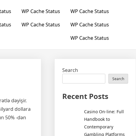
tatus
WP Cache Status
WP Cache Status
tatus
WP Cache Status
WP Cache Status
WP Cache Status
Search
Search
Recent Posts
tlə dəyişir.
ilyard dollara
Casino On-line: Full
nın 50% -dən
Handbook to
Contemporary
Gambling Platforms