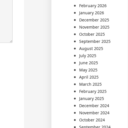
February 2026
January 2026
December 2025
November 2025
October 2025
September 2025
August 2025
July 2025
June 2025
May 2025
April 2025
March 2025
February 2025
January 2025
December 2024
November 2024
October 2024
September 2024