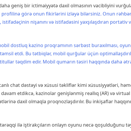
aha geniş bir ictimaiyyətə daxil olmasının vacibliyini vurğu
 profilinə görə onun fikirlərini izləyə bilərsiniz. Onun rəhbərl
 istifadəçinin nişanını və istifadəsini yaxşılaşdıran portativ v
 mobil dostluq kazino proqramının sərbəst buraxılması, oyu
əmsil etdi. Bu tətbiqlər, mobil qurğular üçün optimallaşdırıl
 titullar təqdim edir. Mobil qumarın təsiri haqqında daha ət
 canlı chat dəstəyi və xüsusi təkliflər kimi xüsusiyyətləri, h
ə davam etdikcə, kazinolar genişlənmiş reallıq (AR) və virtual 
ərinə daxil olmaqla proqnozlaşdırılır. Bu inkişaflar haqqı
tərəqqi ilə iştirakçıların onlayn oyunu necə qoşulduğunu t