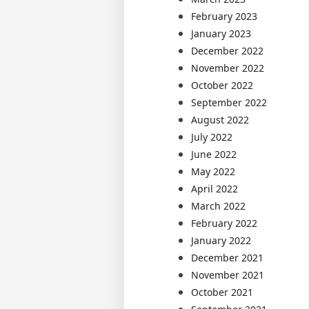
February 2023
January 2023
December 2022
November 2022
October 2022
September 2022
August 2022
July 2022
June 2022
May 2022
April 2022
March 2022
February 2022
January 2022
December 2021
November 2021
October 2021