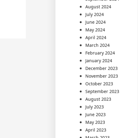
August 2024
July 2024
June 2024
May 2024
April 2024
March 2024
February 2024
January 2024
December 2023
November 2023
October 2023
September 2023
August 2023
July 2023
June 2023
May 2023
April 2023
March 2023