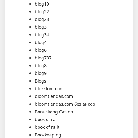
blog19
blog22
blog23
blog3
blog34
blog4
blog6
blog787
blog8
blog9
Blogs
blokkfont.com
bloomtiendas.com
bloomtiendas.com без анкор
Bonuskong Casino
book of ra
book of ra it
Bookkeeping