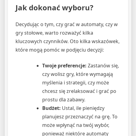
Jak dokonać wyboru?
Decydując o tym, czy grać w automaty, czy w
gry stołowe, warto rozważyć kilka
kluczowych czynników. Oto kilka wskazówek,
które mogą pomóc w podjęciu decyzji:
Twoje preferencje:
Zastanów się,
czy wolisz gry, które wymagają
myślenia i strategii, czy może
chcesz się zrelaksować i grać po
prostu dla zabawy.
Budżet:
Ustal, ile pieniędzy
planujesz przeznaczyć na grę. To
może wpłynąć na twój wybór,
ponieważ niektóre automaty