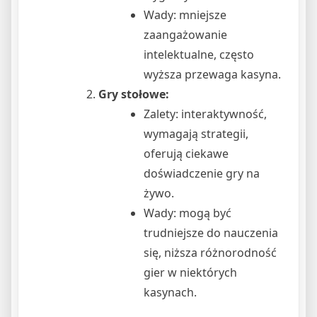
Wady: mniejsze
zaangażowanie
intelektualne, często
wyższa przewaga kasyna.
Gry stołowe:
Zalety: interaktywność,
wymagają strategii,
oferują ciekawe
doświadczenie gry na
żywo.
Wady: mogą być
trudniejsze do nauczenia
się, niższa różnorodność
gier w niektórych
kasynach.