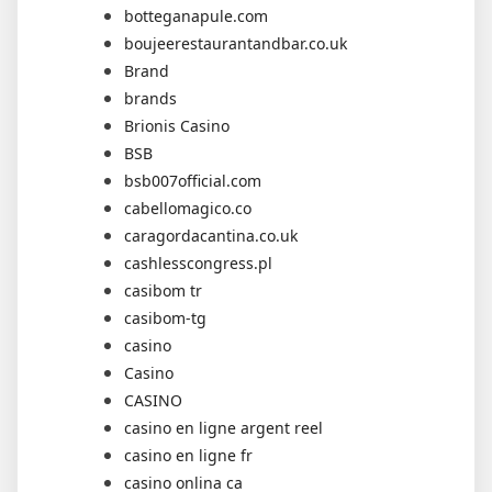
botteganapule.com
boujeerestaurantandbar.co.uk
Brand
brands
Brionis Casino
BSB
bsb007official.com
cabellomagico.co
caragordacantina.co.uk
cashlesscongress.pl
casibom tr
casibom-tg
casino
Casino
CASINO
casino en ligne argent reel
casino en ligne fr
casino onlina ca