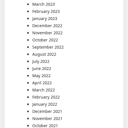
March 2023
February 2023
January 2023
December 2022
November 2022
October 2022
September 2022
August 2022
July 2022
June 2022
May 2022
April 2022
March 2022
February 2022
January 2022
December 2021
November 2021
October 2021