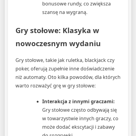
bonusowe rundy, co zwiększa
szansę na wygraną.
Gry stołowe: Klasyka w
nowoczesnym wydaniu
Gry stołowe, takie jak ruletka, blackjack czy
poker, oferują zupełnie inne doświadczenie
niż automaty. Oto kilka powodów, dla których
warto rozważyć grę w gry stołowe:
Interakcja z innymi graczami:
Gry stołowe często odbywają się
w towarzystwie innych graczy, co
może dodać ekscytacji i zabawy
do rozgrywki.