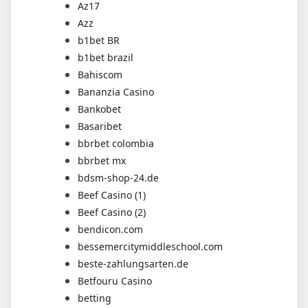
Az17
Azz
b1bet BR
b1bet brazil
Bahiscom
Bananzia Casino
Bankobet
Basaribet
bbrbet colombia
bbrbet mx
bdsm-shop-24.de
Beef Casino (1)
Beef Casino (2)
bendicon.com
bessemercitymiddleschool.com
beste-zahlungsarten.de
Betfouru Casino
betting