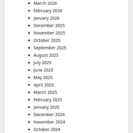
March 2026
February 2026
January 2026
December 2025
November 2025
October 2025
September 2025
August 2025
July 2025
June 2025
May 2025
April 2025
March 2025
February 2025
January 2025
December 2024
November 2024
October 2024