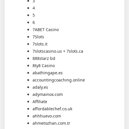
3
4
5
6
7ABET Casino
7Slots
7slots.it
7slotscasino.us + 7slots.ca
888starz bd
8ty8 Casino
abathingape.es
accountingcoaching.online
adaly.es
adymainox.com
Affiliate
affordablechef.co.uk
ahhhuevo.com
ahmetozhan.com.tr