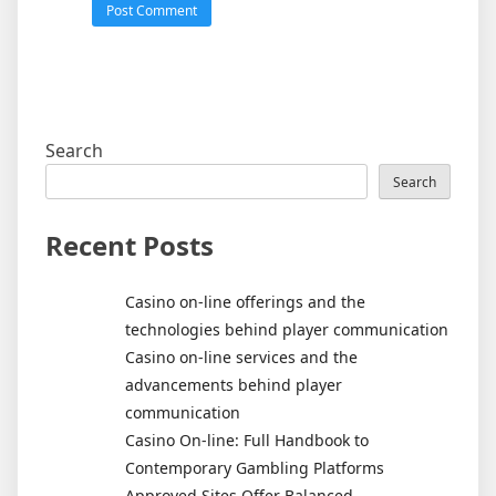
Search
Search
Recent Posts
Casino on-line offerings and the
technologies behind player communication
Casino on-line services and the
advancements behind player
communication
Casino On-line: Full Handbook to
Contemporary Gambling Platforms
Approved Sites Offer Balanced