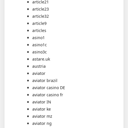
article21
article23
article32
article9
articles
asino1
asino1c
asino3c
astare.uk
austria
aviator
aviator brazil
aviator casino DE
aviator casino fr
aviator IN
aviator ke
aviator mz
aviator ng