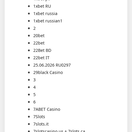
1xbet RU
1xbet russia
1xbet russian1
2
20bet
22bet
22Bet BD
22bet IT
25.06.2026 RU0297
29black Casino
3
4
5
6
7ABET Casino
7Slots
7slots.it
7slotscasino.us + 7slots.ca