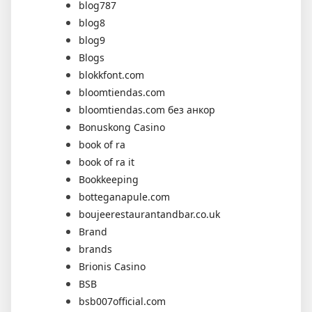
blog787
blog8
blog9
Blogs
blokkfont.com
bloomtiendas.com
bloomtiendas.com без анкор
Bonuskong Casino
book of ra
book of ra it
Bookkeeping
botteganapule.com
boujeerestaurantandbar.co.uk
Brand
brands
Brionis Casino
BSB
bsb007official.com