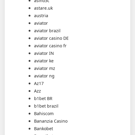
asino3c
astare.uk
austria
aviator
aviator brazil
aviator casino DE
aviator casino fr
aviator IN
aviator ke
aviator mz
aviator ng
Az17
Azz
b1bet BR
b1bet brazil
Bahiscom
Bananzia Casino
Bankobet