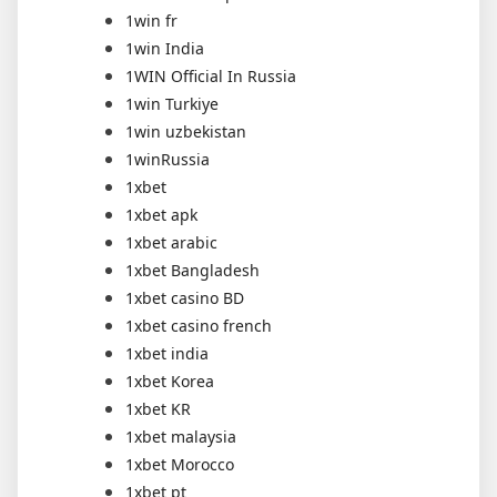
1win fr
1win India
1WIN Official In Russia
1win Turkiye
1win uzbekistan
1winRussia
1xbet
1xbet apk
1xbet arabic
1xbet Bangladesh
1xbet casino BD
1xbet casino french
1xbet india
1xbet Korea
1xbet KR
1xbet malaysia
1xbet Morocco
1xbet pt