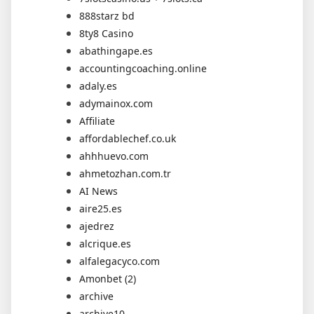
888starz bd
8ty8 Casino
abathingape.es
accountingcoaching.online
adaly.es
adymainox.com
Affiliate
affordablechef.co.uk
ahhhuevo.com
ahmetozhan.com.tr
AI News
aire25.es
ajedrez
alcrique.es
alfalegacyco.com
Amonbet (2)
archive
archive10