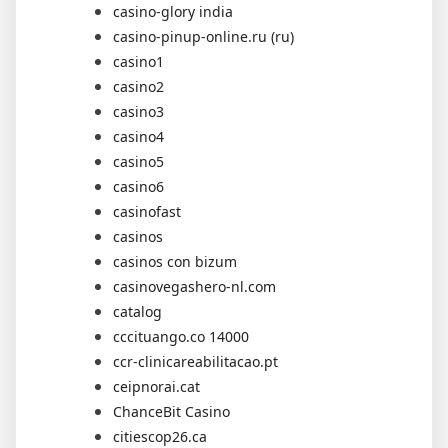
casino-glory india
casino-pinup-online.ru (ru)
casino1
casino2
casino3
casino4
casino5
casino6
casinofast
casinos
casinos con bizum
casinovegashero-nl.com
catalog
cccituango.co 14000
ccr-clinicareabilitacao.pt
ceipnorai.cat
ChanceBit Casino
citiescop26.ca