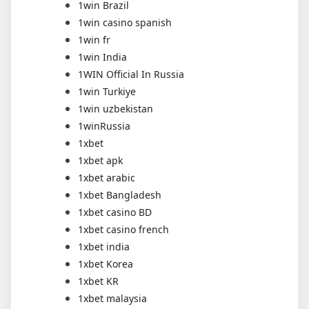
1win Brazil
1win casino spanish
1win fr
1win India
1WIN Official In Russia
1win Turkiye
1win uzbekistan
1winRussia
1xbet
1xbet apk
1xbet arabic
1xbet Bangladesh
1xbet casino BD
1xbet casino french
1xbet india
1xbet Korea
1xbet KR
1xbet malaysia