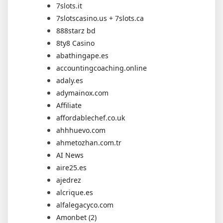
7slots.it
7slotscasino.us + 7slots.ca
888starz bd
8ty8 Casino
abathingape.es
accountingcoaching.online
adaly.es
adymainox.com
Affiliate
affordablechef.co.uk
ahhhuevo.com
ahmetozhan.com.tr
AI News
aire25.es
ajedrez
alcrique.es
alfalegacyco.com
Amonbet (2)