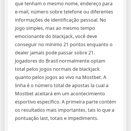
que tenham o mesmo nome, endereço para
e-mail, número sobre telefone ou diferentes
informações de identificação pessoal. No
jogo simples, mas ao mesmo tempo
emocionante do blackjack, você deve
conseguir no mínimo 21 pontos enquanto o
dealer jamais pode passar sobre 21.
Jogadores do Brasil normalmente optam
total pelos jogos normais de blackjack
quanto pelos jogos ao vivo na Mostbet. A
linha é o número total de apostas la cual a
Mostbet aceitará em um acontecimiento
esportivo específico. A primeira parte contém
os resultados mais importantes, tais lo que a
pontuação last, totais e impediments.