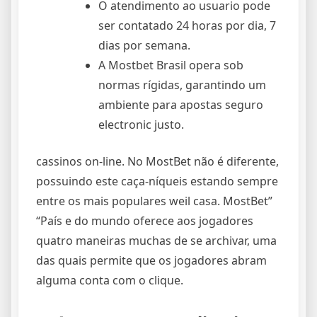
O atendimento ao usuario pode
ser contatado 24 horas por dia, 7
dias por semana.
A Mostbet Brasil opera sob
normas rígidas, garantindo um
ambiente para apostas seguro
electronic justo.
cassinos on-line. No MostBet não é diferente,
possuindo este caça-níqueis estando sempre
entre os mais populares weil casa. MostBet”
“País e do mundo oferece aos jogadores
quatro maneiras muchas de se archivar, uma
das quais permite que os jogadores abram
alguma conta com o clique.