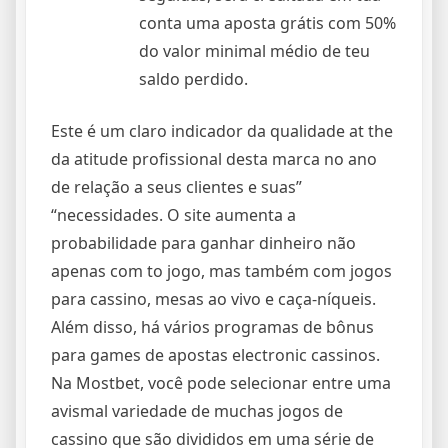
conta uma aposta grátis com 50%
do valor minimal médio de teu
saldo perdido.
Este é um claro indicador da qualidade at the
da atitude profissional desta marca no ano
de relação a seus clientes e suas”
“necessidades. O site aumenta a
probabilidade para ganhar dinheiro não
apenas com to jogo, mas também com jogos
para cassino, mesas ao vivo e caça-níqueis.
Além disso, há vários programas de bônus
para games de apostas electronic cassinos.
Na Mostbet, você pode selecionar entre uma
avismal variedade de muchas jogos de
cassino que são divididos em uma série de