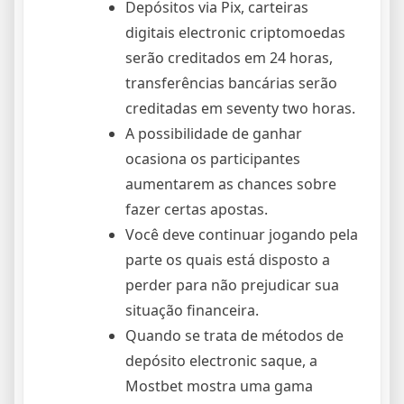
Depósitos via Pix, carteiras
digitais electronic criptomoedas
serão creditados em 24 horas,
transferências bancárias serão
creditadas em seventy two horas.
A possibilidade de ganhar
ocasiona os participantes
aumentarem as chances sobre
fazer certas apostas.
Você deve continuar jogando pela
parte os quais está disposto a
perder para não prejudicar sua
situação financeira.
Quando se trata de métodos de
depósito electronic saque, a
Mostbet mostra uma gama