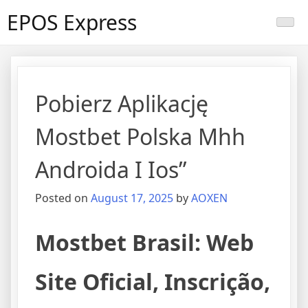
Skip
EPOS Express
to
content
Pobierz Aplikację
Mostbet Polska Mhh
Androida I Ios”
Posted on
August 17, 2025
by
AOXEN
Mostbet Brasil: Web
Site Oficial, Inscrição,