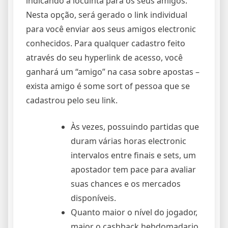
indicando a locuinta para os seus amigos.
Nesta opção, será gerado o link individual
para você enviar aos seus amigos electronic
conhecidos. Para qualquer cadastro feito
através do seu hyperlink de acesso, você
ganhará um “amigo” na casa sobre apostas –
exista amigo é some sort of pessoa que se
cadastrou pelo seu link.
Às vezes, possuindo partidas que
duram várias horas electronic
intervalos entre finais e sets, um
apostador tem pace para avaliar
suas chances e os mercados
disponíveis.
Quanto maior o nível do jogador,
maior o cashback hebdomadario