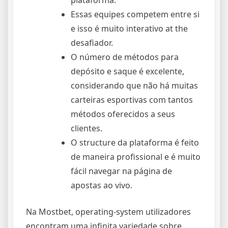
plataforma.
Essas equipes competem entre si
e isso é muito interativo at the
desafiador.
O número de métodos para
depósito e saque é excelente,
considerando que não há muitas
carteiras esportivas com tantos
métodos oferecidos a seus
clientes.
O structure da plataforma é feito
de maneira profissional e é muito
fácil navegar na página de
apostas ao vivo.
Na Mostbet, operating-system utilizadores
encontram uma infinita variedade sobre