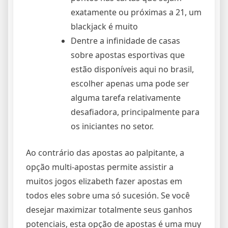
exatamente ou próximas a 21, um
blackjack é muito
Dentre a infinidade de casas
sobre apostas esportivas que
estão disponíveis aqui no brasil,
escolher apenas uma pode ser
alguma tarefa relativamente
desafiadora, principalmente para
os iniciantes no setor.
Ao contrário das apostas ao palpitante, a
opção multi-apostas permite assistir a
muitos jogos elizabeth fazer apostas em
todos eles sobre uma só sucesión. Se você
desejar maximizar totalmente seus ganhos
potenciais, esta opção de apostas é uma muy