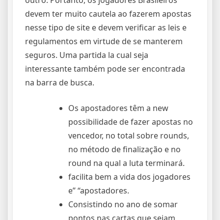
outro. Portanto, os jogadores Brasileiros
devem ter muito cautela ao fazerem apostas
nesse tipo de site e devem verificar as leis e
regulamentos em virtude de se manterem
seguros. Uma partida la cual seja
interessante também pode ser encontrada
na barra de busca.
Os apostadores têm a new
possibilidade de fazer apostas no
vencedor, no total sobre rounds,
no método de finalização e no
round na qual a luta terminará.
facilita bem a vida dos jogadores
e” “apostadores.
Consistindo no ano de somar
pontos nas cartas que sejam