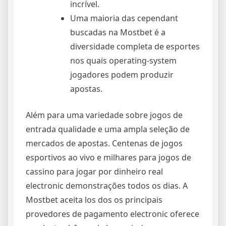
incrível.
Uma maioria das cependant
buscadas na Mostbet é a
diversidade completa de esportes
nos quais operating-system
jogadores podem produzir
apostas.
Além para uma variedade sobre jogos de
entrada qualidade e uma ampla seleção de
mercados de apostas. Centenas de jogos
esportivos ao vivo e milhares para jogos de
cassino para jogar por dinheiro real
electronic demonstrações todos os dias. A
Mostbet aceita los dos os principais
provedores de pagamento electronic oferece