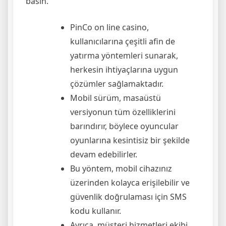
basın.
PinCo on line casino,
kullanıcılarına çeşitli afin de
yatırma yöntemleri sunarak,
herkesin ihtiyaçlarına uygun
çözümler sağlamaktadır.
Mobil sürüm, masaüstü
versiyonun tüm özelliklerini
barındırır, böylece oyuncular
oyunlarına kesintisiz bir şekilde
devam edebilirler.
Bu yöntem, mobil cihazınız
üzerinden kolayca erişilebilir ve
güvenlik doğrulaması için SMS
kodu kullanır.
Ayrıca, müşteri hizmetleri ekibi