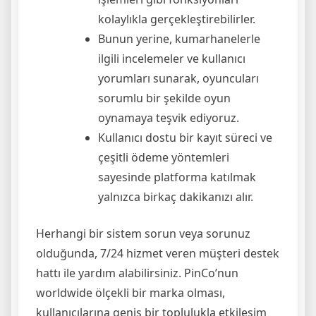
kolaylıkla gerçekleştirebilirler.
Bunun yerine, kumarhanelerle
ilgili incelemeler ve kullanıcı
yorumları sunarak, oyuncuları
sorumlu bir şekilde oyun
oynamaya teşvik ediyoruz.
Kullanıcı dostu bir kayıt süreci ve
çeşitli ödeme yöntemleri
sayesinde platforma katılmak
yalnızca birkaç dakikanızı alır.
Herhangi bir sistem sorun veya sorunuz
olduğunda, 7/24 hizmet veren müşteri destek
hattı ile yardım alabilirsiniz. PinCo’nun
worldwide ölçekli bir marka olması,
kullanıcılarına geniş bir toplulukla etkileşim