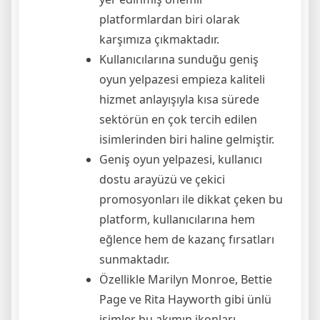
platformlardan biri olarak
karşımıza çıkmaktadır.
Kullanıcılarına sunduğu geniş
oyun yelpazesi empieza kaliteli
hizmet anlayışıyla kısa sürede
sektörün en çok tercih edilen
isimlerinden biri haline gelmiştir.
Geniş oyun yelpazesi, kullanıcı
dostu arayüzü ve çekici
promosyonları ile dikkat çeken bu
platform, kullanıcılarına hem
eğlence hem de kazanç fırsatları
sunmaktadır.
Özellikle Marilyn Monroe, Bettie
Page ve Rita Hayworth gibi ünlü
isimler bu akımın ikonları