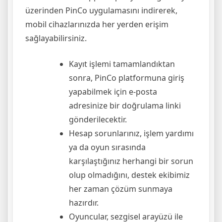
üzerinden PinCo uygulamasını indirerek,
mobil cihazlarınızda her yerden erişim
sağlayabilirsiniz.
Kayıt işlemi tamamlandıktan
sonra, PinCo platformuna giriş
yapabilmek için e-posta
adresinize bir doğrulama linki
gönderilecektir.
Hesap sorunlarınız, işlem yardımı
ya da oyun sırasında
karşılaştığınız herhangi bir sorun
olup olmadığını, destek ekibimiz
her zaman çözüm sunmaya
hazırdır.
Oyuncular, sezgisel arayüzü ile