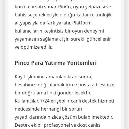
kurma fırsatı sunar. PinCo, oyun yelpazesi ve
bahis seçenekleriyle olduğu kadar teknolojik
altyapısıyla da fark yaratır. Platform,
kullanıcıların kesintisiz bir oyun deneyimi
yaşamasını sağlamak için sürekli güncellenir
ve optimize edilir.
Pinco Para Yatırma Yöntemleri
Kayıt işlemini tamamladıktan sonra,
hesabınızı doğrulamak için e-posta adresinize
bir doğrulama linki gönderilecektir.
Kullanıcılar, 7/24 erişebilir canlı destek hizmeti
neticesinde herhangi bir sorun
yaşadıklarında hızlıca çözüm bulabilmektedir.
Destek ekibi, profesyonel ve dost canlısı