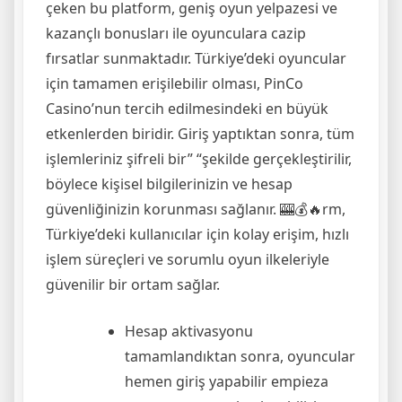
çeken bu platform, geniş oyun yelpazesi ve
kazançlı bonusları ile oyunculara cazip
fırsatlar sunmaktadır. Türkiye’deki oyuncular
için tamamen erişilebilir olması, PinCo
Casino’nun tercih edilmesindeki en büyük
etkenlerden biridir. Giriş yaptıktan sonra, tüm
işlemleriniz şifreli bir” “şekilde gerçekleştirilir,
böylece kişisel bilgilerinizin ve hesap
güvenliğinizin korunması sağlanır. 🎰💰🔥rm,
Türkiye’deki kullanıcılar için kolay erişim, hızlı
işlem süreçleri ve sorumlu oyun ilkeleriyle
güvenilir bir ortam sağlar.
Hesap aktivasyonu
tamamlandıktan sonra, oyuncular
hemen giriş yapabilir empieza