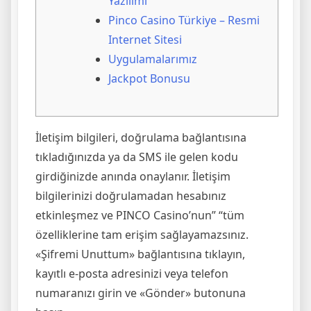
Yazılımı
Pinco Casino Türkiye – Resmi
Internet Sitesi
Uygulamalarımız
Jackpot Bonusu
İletişim bilgileri, doğrulama bağlantısına
tıkladığınızda ya da SMS ile gelen kodu
girdiğinizde anında onaylanır. İletişim
bilgilerinizi doğrulamadan hesabınız
etkinleşmez ve PINCO Casino’nun” “tüm
özelliklerine tam erişim sağlayamazsınız.
«Şifremi Unuttum» bağlantısına tıklayın,
kayıtlı e-posta adresinizi veya telefon
numaranızı girin ve «Gönder» butonuna