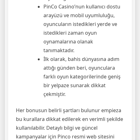
PinCo Casino’nun kullanıcı dostu
arayüzü ve mobil uyumluluğu,
oyuncuların istedikleri yerde ve
istedikleri zaman oyun
oynamalarına olanak
tanımaktadır.
İlk olarak, bahis dünyasına adım
attığı günden beri, oyunculara
farklı oyun kategorilerinde geniş
bir yelpaze sunarak dikkat
çekmiştir.
Her bonusun belirli şartları bulunur empieza
bu kurallara dikkat edilerek en verimli şekilde
kullanılabilir. Detaylı bilgi ve güncel
kampanyalar için Pinсo resmi web sitesini