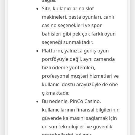
Site, kullanıcılarına slot
makineleri, pasta oyunları, canlı
casino seçenekleri ve spor
bahisleri gibi pek çok farklı oyun
seçeneği sunmaktadır.
Platform, yalnızca geniş oyun
portföyüyle değil, aynı zamanda
hızlı ödeme yöntemleri,
profesyonel müşteri hizmetleri ve
kullanıcı dostu arayüzüyle de öne
çıkmaktadır.
Bu nedenle, PinCo Casino,
kullanıcılarının finansal bilgilerinin
güvende kalmasını sağlamak için
en son teknolojileri ve güvenlik
protokollerini kullanır.