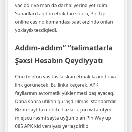
vacibdir və mən də dərhal yerinə yetirdim.
Sənədləri təqdim etdikdən sonra, Pin-Up
online casino komandası saat ərzində onları
yoxlayıb təsdiqlədi.
Addım-addım” “təlimatlarla
Şəxsi Hesabın Qeydiyyatı
Onu telefon vasitəsilə skan etmək lazımdır və
link görünəcək. Bu linkə keçərək, APK
fayllarının avtomatik yüklənməsi başlayacaq.
Daha sonra utilitin quraşdırılması standartdır.
Bizim saytda mobil cihazlar üçün w tamtym
miejscu rəsmi sayta uyğun olan Pin Way up
085 APK kid versiyası yerləşdirilib.