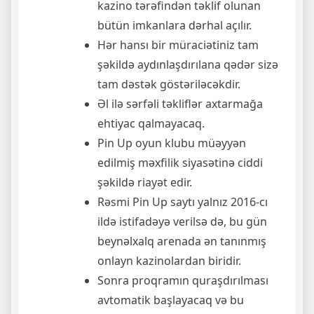
kazino tərəfindən təklif olunan
bütün imkanlara dərhal açılır.
Hər hansı bir müraciətiniz tam
şəkildə aydınlaşdırılana qədər sizə
tam dəstək göstəriləcəkdir.
Əl ilə sərfəli təkliflər axtarmağa
ehtiyac qalmayacaq.
Pin Up oyun klubu müəyyən
edilmiş məxfilik siyasətinə ciddi
şəkildə riayət edir.
Rəsmi Pin Up saytı yalnız 2016-cı
ildə istifadəyə verilsə də, bu gün
beynəlxalq arenada ən tanınmış
onlayn kazinolardan biridir.
Sonra proqramın quraşdırılması
avtomatik başlayacaq və bu