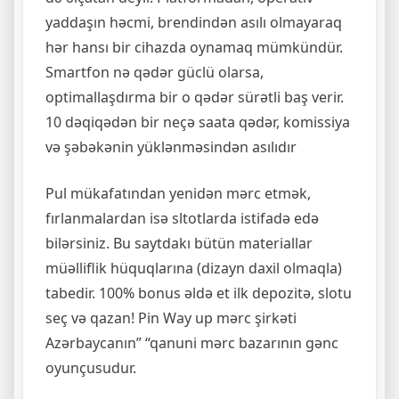
yaddaşın həcmi, brendindən asılı olmayaraq
hər hansı bir cihazda oynamaq mümkündür.
Smartfon nə qədər güclü olarsa,
optimallaşdırma bir o qədər sürətli baş verir.
10 dəqiqədən bir neçə saata qədər, komissiya
və şəbəkənin yüklənməsindən asılıdır
Pul mükafatından yenidən mərc etmək,
fırlanmalardan isə sltotlarda istifadə edə
bilərsiniz. Bu saytdakı bütün materiallar
müəlliflik hüquqlarına (dizayn daxil olmaqla)
tabedir. 100% bonus əldə et ilk depozitə, slotu
seç və qazan! Pin Way up mərc şirkəti
Azərbaycanın” “qanuni mərc bazarının gənc
oyunçusudur.