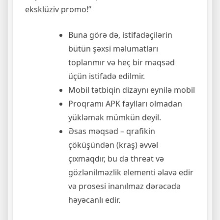
eksklüziv promo!”
Buna görə də, istifadəçilərin
bütün şəxsi məlumatları
toplanmır və heç bir məqsəd
üçün istifadə edilmir.
Mobil tətbiqin dizaynı eynilə mobil
Proqramı APK faylları olmadan
yükləmək mümkün deyil.
Əsas məqsəd – qrafikin
çöküşündən (kraş) əvvəl
çıxmaqdır, bu da threat və
gözlənilməzlik elementi əlavə edir
və prosesi inanılmaz dərəcədə
həyəcanlı edir.