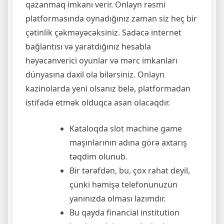
qazanmaq imkanı verir. Onlayn rəsmi
platformasında oynadığınız zaman siz heç bir
çətinlik çəkməyəcəksiniz. Sadəcə internet
bağlantısı və yaratdığınız hesabla
həyəcanverici oyunlar və mərc imkanları
dünyasına daxil ola bilərsiniz. Onlayn
kazinolarda yeni olsanız belə, platformadan
istifadə etmək olduqca asan olacaqdır.
Kataloqda slot machine game
maşınlarının adına görə axtarış
təqdim olunub.
Bir tərəfdən, bu, çox rahat deyil,
çünki həmişə telefonunuzun
yanınızda olması lazımdır.
Bu qayda financial institution