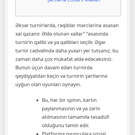
Əksər turnirlərdə, rəqiblər mərclərinə əsasən
xal qazanır. Əldə olunan xallar” “əsasında
turnirin qalibi və ya qalibləri seçilir. Əgər
turnir cədvəlində daha yuxarı yer tutsanız, bu
zaman daha çox mükafat əldə edəcəksiniz.
Bunun üçün davam edən turnirdə
qeydiyyatdan keçin və turnirin şərtlərinə
uyğun olan oyunları oynayın.
Bu, hər bir spinın, kartın
paylanmasının və ya zərin
atılmasının tamamilə təsadüfi
olduğunu təmin edir.
Platforma oyunçulara sosial