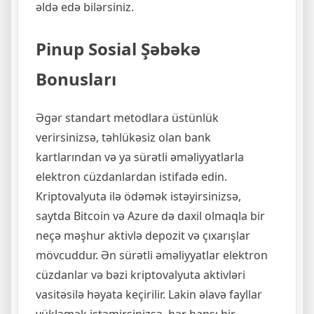
əldə edə bilərsiniz.
Pinup Sosial Şəbəkə
Bonusları
Əgər standart metodlara üstünlük
verirsinizsə, təhlükəsiz olan bank
kartlarından və ya sürətli əməliyyatlarla
elektron cüzdanlardan istifadə edin.
Kriptovalyuta ilə ödəmək istəyirsinizsə,
saytda Bitcoin və Azure də daxil olmaqla bir
neçə məşhur aktivlə depozit və çıxarışlar
mövcuddur. Ən sürətli əməliyyatlar elektron
cüzdanlar və bəzi kriptovalyuta aktivləri
vasitəsilə həyata keçirilir. Lakin əlavə fayllar