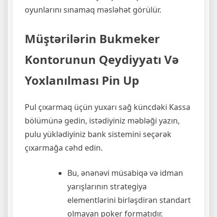
oyunlarını sınamaq məsləhət görülür.
Müştərilərin Bukmeker
Kontorunun Qeydiyyatı Və
Yoxlanılması Pin Up
Pul çıxarmaq üçün yuxarı sağ küncdəki Kassa
bölümünə gedin, istədiyiniz məbləği yazın,
pulu yüklədiyiniz bank sistemini seçərək
çıxarmağa cəhd edin.
Bu, ənənəvi müsabiqə və idman
yarışlarının strategiya
elementlərini birləşdirən standart
olmayan poker formatıdır.