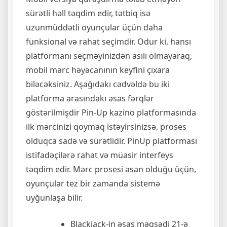
sürətli həll təqdim edir, tətbiq isə
uzunmüddətli oyunçular üçün daha
funksional və rahat seçimdir. Odur ki, hansı
platformanı seçməyinizdən asılı olmayaraq,
mobil mərc həyəcanının keyfini çıxara
biləcəksiniz. Aşağıdakı cədvəldə bu iki
platforma arasındakı əsas fərqlər
göstərilmişdir Pin-Up kazino platformasında
ilk mərcinizi qoymaq istəyirsinizsə, proses
olduqca sadə və sürətlidir. PinUp platforması
istifadəçilərə rahat və müasir interfeys
təqdim edir. Mərc prosesi asan olduğu üçün,
oyunçular tez bir zamanda sistemə
uyğunlaşa bilir.
Blackjack-in əsas məqsədi 21-ə