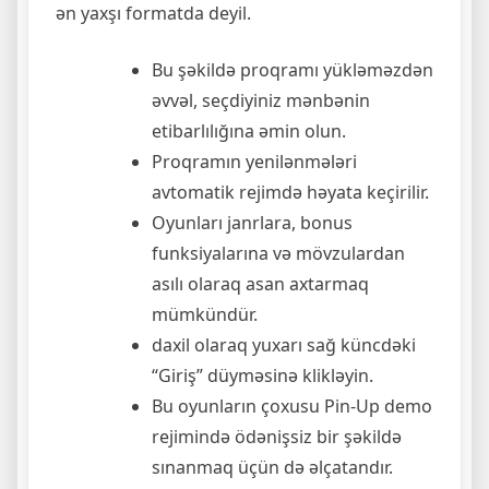
ən yaxşı formatda deyil.
Bu şəkildə proqramı yükləməzdən
əvvəl, seçdiyiniz mənbənin
etibarlılığına əmin olun.
Proqramın yenilənmələri
avtomatik rejimdə həyata keçirilir.
Oyunları janrlara, bonus
funksiyalarına və mövzulardan
asılı olaraq asan axtarmaq
mümkündür.
daxil olaraq yuxarı sağ küncdəki
“Giriş” düyməsinə klikləyin.
Bu oyunların çoxusu Pin-Up demo
rejimində ödənişsiz bir şəkildə
sınanmaq üçün də əlçatandır.