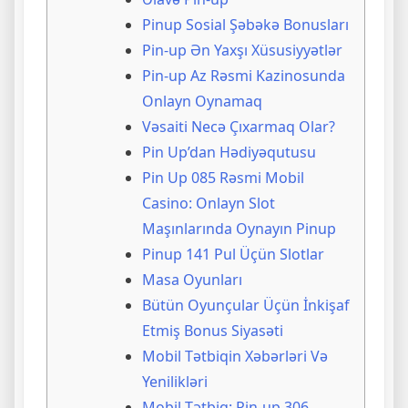
Pinup Sosial Şəbəkə Bonusları
Pin-up Ən Yaxşı Xüsusiyyətlər
Pin-up Az Rəsmi Kazinosunda
Onlayn Oynamaq
Vəsaiti Necə Çıxarmaq Olar?
Pin Up’dan Hədiyəqutusu
Pin Up 085 Rəsmi Mobil
Casino: Onlayn Slot
Maşınlarında Oynayın Pinup
Pinup 141 Pul Üçün Slotlar
Masa Oyunları
Bütün Oyunçular Üçün İnkişaf
Etmiş Bonus Siyasəti
Mobil Tətbiqin Xəbərləri Və
Yenilikləri
Mobil Tətbiq: Pin-up 306