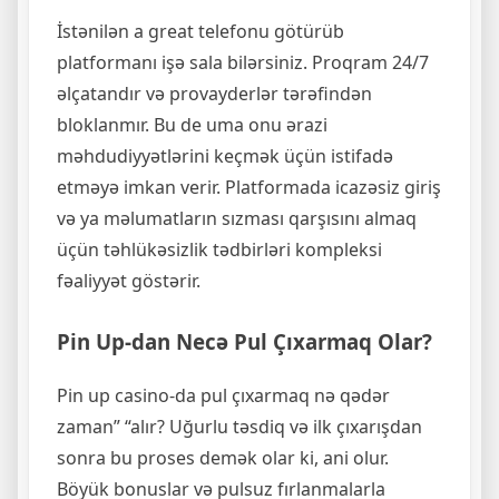
İstənilən a great telefonu götürüb
platformanı işə sala bilərsiniz. Proqram 24/7
əlçatandır və provayderlər tərəfindən
bloklanmır. Bu de uma onu ərazi
məhdudiyyətlərini keçmək üçün istifadə
etməyə imkan verir. Platformada icazəsiz giriş
və ya məlumatların sızması qarşısını almaq
üçün təhlükəsizlik tədbirləri kompleksi
fəaliyyət göstərir.
Pin Up-dan Necə Pul Çıxarmaq Olar?
Pin up casino-da pul çıxarmaq nə qədər
zaman” “alır? Uğurlu təsdiq və ilk çıxarışdan
sonra bu proses demək olar ki, ani olur.
Böyük bonuslar və pulsuz fırlanmalarla