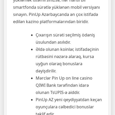
yükləmək istəmirsinizsə, hər hansı bir
smartfonda sürətlə yüklənən mobil versiyanı
sınayın. PinUp Azərbaycanda ən çox istifadə
edilən kazino platformalarından biridir.
Çıxarışın sürəti seçilmiş ödəniş
üsulundan asılıdır.
Əldə olunan koinlər, istifadəçinin
rütbəsini nəzərə alaraq, kursa
uyğun olaraq bonuslara
dəyişdirilir.
Mərclər Pin Up on line casino
QIWI Bank tərəfindən idarə
olunan TsUPIS-ə aiddir.
PinUp AZ yeni qeydiyyatdan keçən
oyunçulara cəlbedici bonuslar
təklif edir.