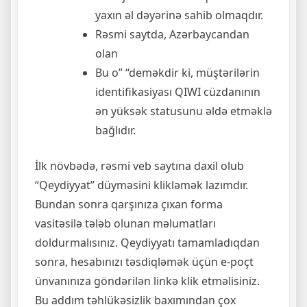
yaxın əl dəyərinə sahib olmaqdır.
Rəsmi saytda, Azərbaycandan
olan
Bu o” “deməkdir ki, müştərilərin
identifikasiyası QIWI cüzdanının
ən yüksək statusunu əldə etməklə
bağlıdır.
İlk növbədə, rəsmi veb saytına daxil olub
“Qeydiyyat” düyməsini klikləmək lazımdır.
Bundan sonra qarşınıza çıxan forma
vasitəsilə tələb olunan məlumatları
doldurmalısınız. Qeydiyyatı tamamladıqdan
sonra, hesabınızı təsdiqləmək üçün e-poçt
ünvanınıza göndərilən linkə klik etməlisiniz.
Bu addım təhlükəsizlik baxımından çox