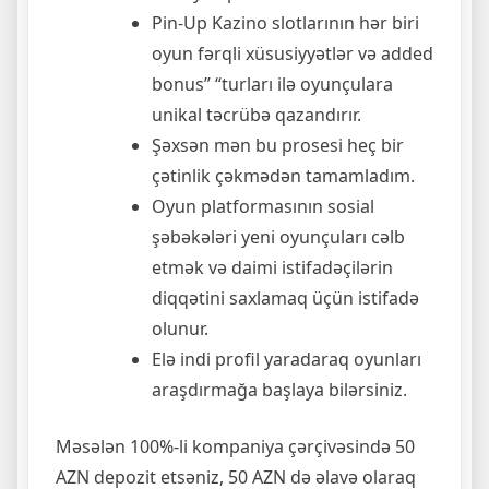
Pin-Up Kazino slotlarının hər biri
oyun fərqli xüsusiyyətlər və added
bonus” “turları ilə oyunçulara
unikal təcrübə qazandırır.
Şəxsən mən bu prosesi heç bir
çətinlik çəkmədən tamamladım.
Oyun platformasının sosial
şəbəkələri yeni oyunçuları cəlb
etmək və daimi istifadəçilərin
diqqətini saxlamaq üçün istifadə
olunur.
Elə indi profil yaradaraq oyunları
araşdırmağa başlaya bilərsiniz.
Məsələn 100%-li kompaniya çərçivəsində 50
AZN depozit etsəniz, 50 AZN də əlavə olaraq