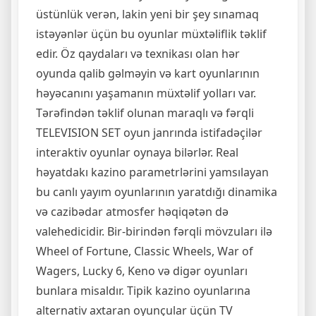
üstünlük verən, lakin yeni bir şey sınamaq
istəyənlər üçün bu oyunlar müxtəliflik təklif
edir. Öz qaydaları və texnikası olan hər
oyunda qalib gəlməyin və kart oyunlarının
həyəcanını yaşamanın müxtəlif yolları var.
Tərəfindən təklif olunan maraqlı və fərqli
TELEVISION SET oyun janrında istifadəçilər
interaktiv oyunlar oynaya bilərlər. Real
həyatdakı kazino parametrlərini yamsılayan
bu canlı yayım oyunlarının yaratdığı dinamika
və cazibədar atmosfer həqiqətən də
valehedicidir. Bir-birindən fərqli mövzuları ilə
Wheel of Fortune, Classic Wheels, War of
Wagers, Lucky 6, Keno və digər oyunları
bunlara misaldır. Tipik kazino oyunlarına
alternativ axtaran oyunçular üçün TV