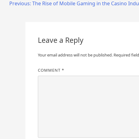
Post
Previous:
The Rise of Mobile Gaming in the Casino Indu
navigation
Leave a Reply
Your email address will not be published.
Required fiel
COMMENT
*