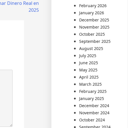
nar Dinero Real en
February 2026
2025
January 2026
December 2025
November 2025
October 2025
September 2025
August 2025
July 2025
June 2025
May 2025
April 2025
March 2025
February 2025
January 2025
December 2024
November 2024
October 2024
September 2024