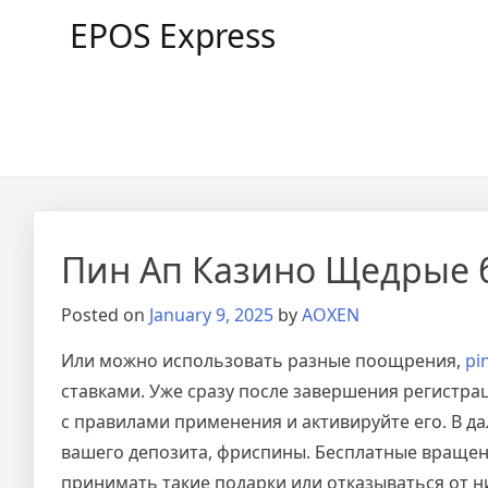
Skip
EPOS Express
to
content
Пин Ап Казино Щедрые б
Posted on
January 9, 2025
by
AOXEN
Или можно использовать разные поощрения,
pi
ставками. Уже сразу после завершения регистра
с правилами применения и активируйте его. В 
вашего депозита, фриспины. Бесплатные вращен
принимать такие подарки или отказываться от ни