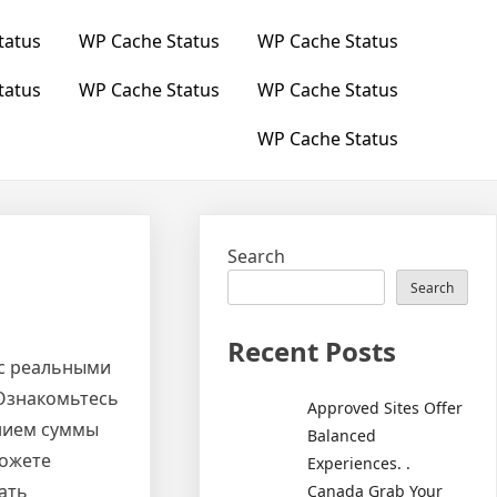
tatus
WP Cache Status
WP Cache Status
tatus
WP Cache Status
WP Cache Status
WP Cache Status
Search
Search
Recent Posts
 с реальными
 Ознакомьтесь
Approved Sites Offer
ением суммы
Balanced
можете
Experiences. .
ать
Canada Grab Your