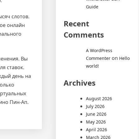
.
Guide
сяч слотов.
Recent
ное онлайн
Comments
реального
A WordPress
on
менения. Вы
Commenter
Hello
world!
ля ставок.
ждый день на
Archives
только
иртуальных
August 2026
ино Пин-Ап.
July 2026
June 2026
May 2026
April 2026
March 2026