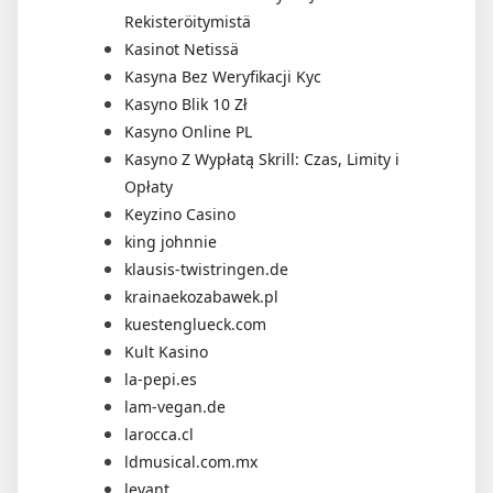
Rekisteröitymistä
Kasinot Netissä
Kasyna Bez Weryfikacji Kyc
Kasyno Blik 10 Zł
Kasyno Online PL
Kasyno Z Wypłatą Skrill: Czas, Limity i
Opłaty
Keyzino Casino
king johnnie
klausis-twistringen.de
krainaekozabawek.pl
kuestenglueck.com
Kult Kasino
la-pepi.es
lam-vegan.de
larocca.cl
ldmusical.com.mx
levant