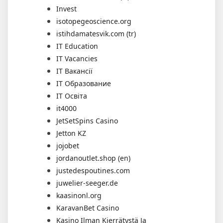
Invest
isotopegeoscience.org
istihdamatesvik.com (tr)
IT Education
IT Vacancies
IT Вакансії
IT Образование
IT Освіта
it4000
JetSetSpins Casino
Jetton KZ
jojobet
jordanoutlet.shop (en)
justedespoutines.com
juwelier-seeger.de
kaasinonl.org
KaravanBet Casino
Kasino Ilman Kierrätystä Ja