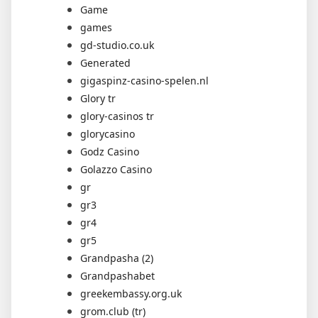
Game
games
gd-studio.co.uk
Generated
gigaspinz-casino-spelen.nl
Glory tr
glory-casinos tr
glorycasino
Godz Casino
Golazzo Casino
gr
gr3
gr4
gr5
Grandpasha (2)
Grandpashabet
greekembassy.org.uk
grom.club (tr)