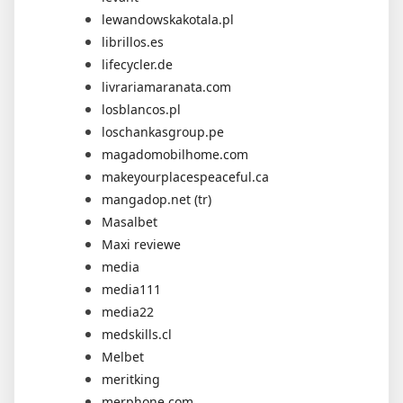
lewandowskakotala.pl
librillos.es
lifecycler.de
livrariamaranata.com
losblancos.pl
loschankasgroup.pe
magadomobilhome.com
makeyourplacespeaceful.ca
mangadop.net (tr)
Masalbet
Maxi reviewe
media
media111
media22
medskills.cl
Melbet
meritking
merphone.com