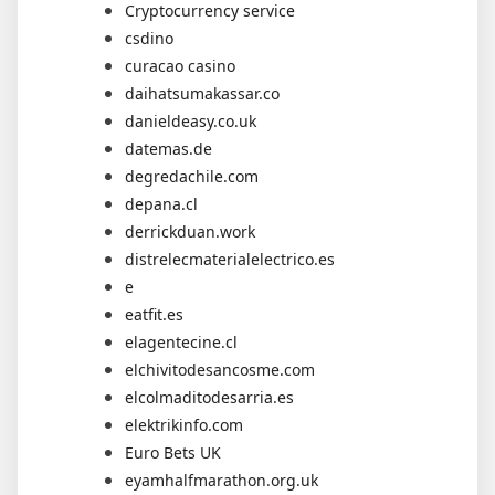
Cryptocurrency service
csdino
curacao casino
daihatsumakassar.co
danieldeasy.co.uk
datemas.de
degredachile.com
depana.cl
derrickduan.work
distrelecmaterialelectrico.es
e
eatfit.es
elagentecine.cl
elchivitodesancosme.com
elcolmaditodesarria.es
elektrikinfo.com
Euro Bets UK
eyamhalfmarathon.org.uk