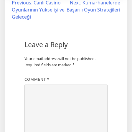
Post
Previous:
Canlı Casino
Next:
Kumarhanelerde
Oyunlarının Yükselişi ve
Başarılı Oyun Stratejileri
navigation
Geleceği
Leave a Reply
Your email address will not be published.
Required fields are marked
*
COMMENT
*