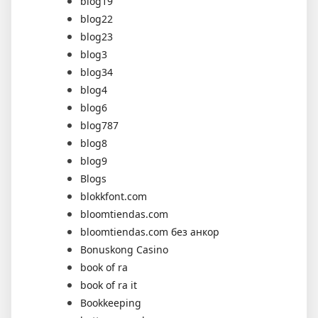
blog19
blog22
blog23
blog3
blog34
blog4
blog6
blog787
blog8
blog9
Blogs
blokkfont.com
bloomtiendas.com
bloomtiendas.com без анкор
Bonuskong Casino
book of ra
book of ra it
Bookkeeping