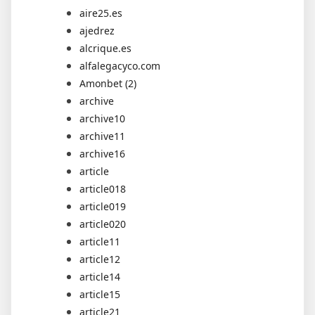
aire25.es
ajedrez
alcrique.es
alfalegacyco.com
Amonbet (2)
archive
archive10
archive11
archive16
article
article018
article019
article020
article11
article12
article14
article15
article21