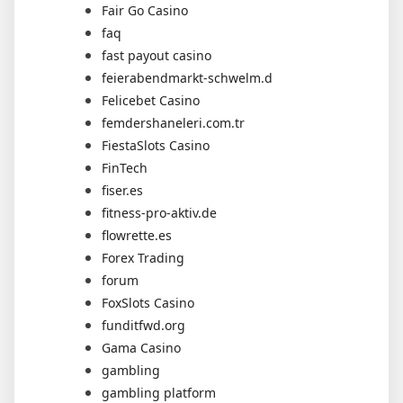
Fair Go Casino
faq
fast payout casino
feierabendmarkt-schwelm.d
Felicebet Casino
femdershaneleri.com.tr
FiestaSlots Casino
FinTech
fiser.es
fitness-pro-aktiv.de
flowrette.es
Forex Trading
forum
FoxSlots Casino
funditfwd.org
Gama Casino
gambling
gambling platform