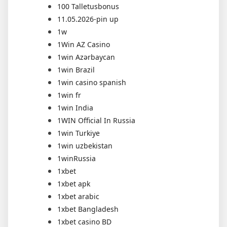
100 Talletusbonus
11.05.2026-pin up
1w
1Win AZ Casino
1win Azərbaycan
1win Brazil
1win casino spanish
1win fr
1win India
1WIN Official In Russia
1win Turkiye
1win uzbekistan
1winRussia
1xbet
1xbet apk
1xbet arabic
1xbet Bangladesh
1xbet casino BD