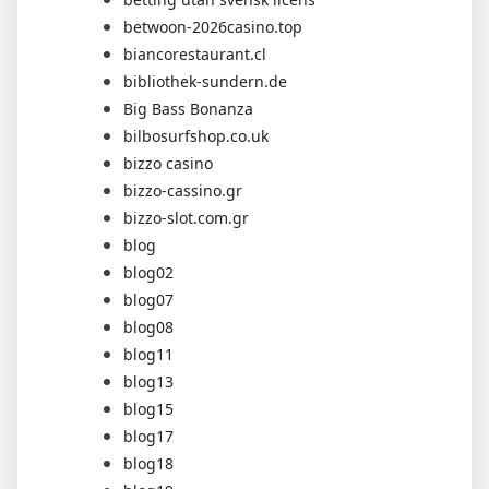
betwoon-2026casino.top
biancorestaurant.cl
bibliothek-sundern.de
Big Bass Bonanza
bilbosurfshop.co.uk
bizzo casino
bizzo-cassino.gr
bizzo-slot.com.gr
blog
blog02
blog07
blog08
blog11
blog13
blog15
blog17
blog18