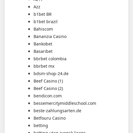
Azz
b1bet BR
b1bet brazil
Bahiscom
Bananzia Casino
Bankobet
Basaribet
bbrbet colombia
bbrbet mx
bdsm-shop-24.de
Beef Casino (1)
Beef Casino (2)
bendicon.com
bessemercitymiddleschool.com
beste-zahlungsarten.de
Betfouru Casino
betting
betting utan svensk licens