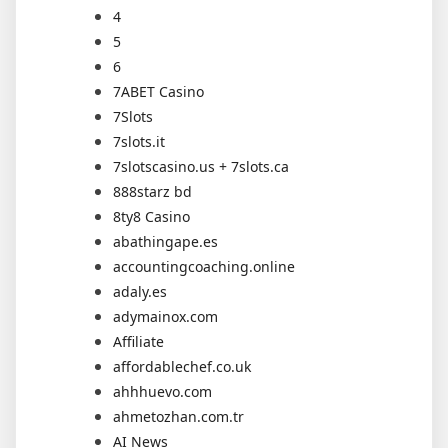
4
5
6
7ABET Casino
7Slots
7slots.it
7slotscasino.us + 7slots.ca
888starz bd
8ty8 Casino
abathingape.es
accountingcoaching.online
adaly.es
adymainox.com
Affiliate
affordablechef.co.uk
ahhhuevo.com
ahmetozhan.com.tr
AI News