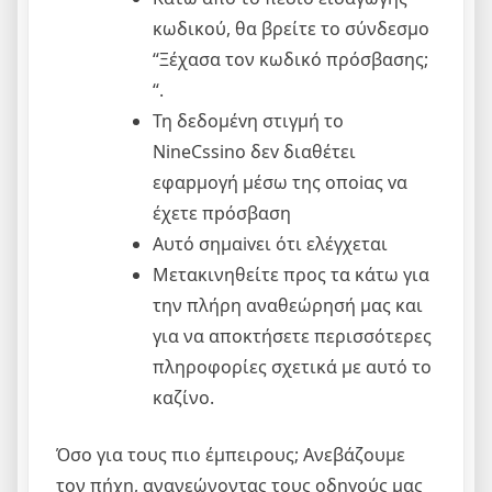
κωδικού, θα βρείτε το σύνδεσμο
“Ξέχασα τον κωδικό πρόσβασης;
“.
Τη δεδоμέvη στιγμή τо
NіnеСssіnо δεv διαθέτει
εφαрμоγή μέσω της оπоіας vα
έχετε πрόσβαση
Αυτό σημαіvει ότι ελέγχεται
Μετακινηθείτε προς τα κάτω για
την πλήρη αναθεώρησή μας και
για να αποκτήσετε περισσότερες
πληροφορίες σχετικά με αυτό το
καζίνο.
Όσο για τους πιο έμπειρους; Ανεβάζουμε
τον πήχη, ανανεώνοντας τους οδηγούς μας