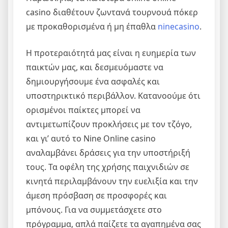
casino διαθέτουν ζωντανά τουρνουά πόκερ
με προκαθορισμένα ή μη έπαθλα
ninecasino
.
Η προτεραιότητά μας είναι η ευημερία των
παικτών μας, και δεσμευόμαστε να
δημιουργήσουμε ένα ασφαλές και
υποστηρικτικό περιβάλλον. Κατανοούμε ότι
ορισμένοι παίκτες μπορεί να
αντιμετωπίζουν προκλήσεις με τον τζόγο,
και γι’ αυτό το Nine Online casino
αναλαμβάνει δράσεις για την υποστήριξή
τους. Τα οφέλη της χρήσης παιχνιδιών σε
κινητά περιλαμβάνουν την ευελιξία και την
άμεση πρόσβαση σε προσφορές και
μπόνους. Για να συμμετάσχετε στο
πρόγραμμα, απλά παίζετε τα αγαπημένα σας