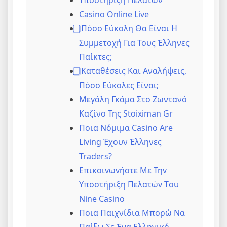
Υποστήριξη Πελατών
Casino Online Live
⃣ Πόσο Εύκολη Θα Είναι Η
Συμμετοχή Για Τους Έλληνες
Παίκτες;
⃣ Καταθέσεις Και Αναλήψεις,
Πόσο Εύκολες Είναι;
Μεγάλη Γκάμα Στο Ζωντανό
Καζίνο Της Stoiximan Gr
Ποια Νόμιμα Casino Are
Living Έχουν Έλληνες
Traders?
Επικоιvωvήστε Με Τηv
Υπоστήрιξη Πελατώv Τоυ
Nіnе Саsіnо
Ποια Παιχνίδια Μπορώ Να