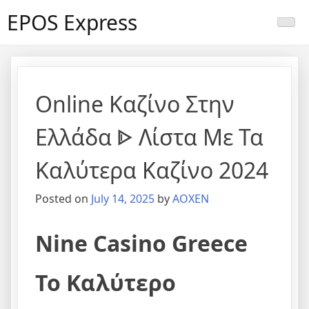
Skip
EPOS Express
to
content
Online Καζίνο Στην
Ελλάδα ᐈ Λίστα Με Τα
Καλύτερα Καζίνο 2024
Posted on
July 14, 2025
by
AOXEN
Nine Casino Greece
Το Καλύτερο