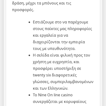
δράση, μέχρι τα μπόνους και τις
προσφορές.
Εστιάζουμε στο να παρέχουμε
στους παίκτες μας πληροφορίες
και εργαλεία για να
διαχειρίζονται την εμπειρία
τους με υπευθυνότητα.
Η σελίδα είναι φιλική προς τον
χρήστη με ευχρηστία, και
προσφέρει υποστήριξη σε
twenty six διαφορετικές
γλώσσες, συμπεριλαμβανομένων
και των Ελληνικών.
Το Nine On line casino
συνεργάζεται με κορυφαίους