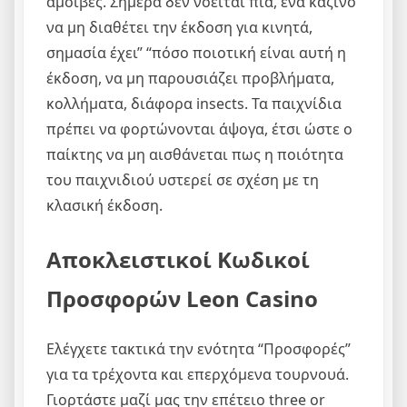
αμοιβές. Σήμερα δεν νοείται πια, ένα καζίνο
να μη διαθέτει την έκδοση για κινητά,
σημασία έχει” “πόσο ποιοτική είναι αυτή η
έκδοση, να μη παρουσιάζει προβλήματα,
κολλήματα, διάφορα insects. Τα παιχνίδια
πρέπει να φορτώνονται άψογα, έτσι ώστε ο
παίκτης να μη αισθάνεται πως η ποιότητα
του παιχνιδιού υστερεί σε σχέση με τη
κλασική έκδοση.
Αποκλειστικοί Κωδικοί
Προσφορών Leon Casino
Ελέγχετε τακτικά την ενότητα “Προσφορές”
για τα τρέχοντα και επερχόμενα τουρνουά.
Γιορτάστε μαζί μας την επέτειο three or