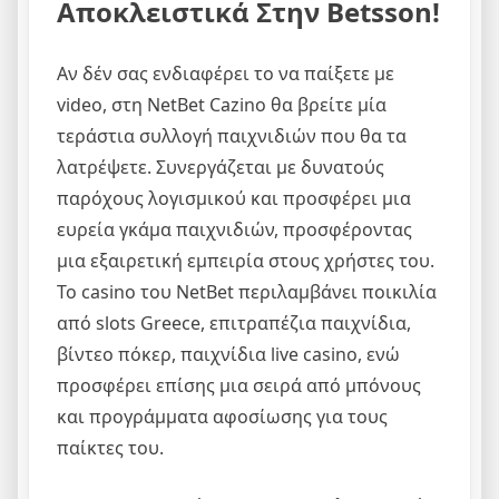
Αποκλειστικά Στην Betsson!
Αν δέν σας ενδιαφέρει το να παίξετε με
video, στη NetBet Cazino θα βρείτε μία
τεράστια συλλογή παιχνιδιών που θα τα
λατρέψετε. Συνεργάζεται με δυνατούς
παρόχους λογισμικού και προσφέρει μια
ευρεία γκάμα παιχνιδιών, προσφέροντας
μια εξαιρετική εμπειρία στους χρήστες του.
Το casino του NetBet περιλαμβάνει ποικιλία
από slots Greece, επιτραπέζια παιχνίδια,
βίντεο πόκερ, παιχνίδια live casino, ενώ
προσφέρει επίσης μια σειρά από μπόνους
και προγράμματα αφοσίωσης για τους
παίκτες του.