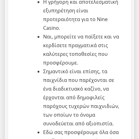
Η γρήγορη και αποτελεσματική
εξυπηρέτηση είναι
προτεραιότητα για το Nine
Casino.
Ναι, μπορείτε να παίξετε και να
κερδίσετε πραγματικά στις
καλύτερες τοποθεσίες που
προσφέρουμε.
Σημαντικό είναι επίσης, τα
παιχνίδια που παρέχονται σε
ένα διαδικτυακό καζίνο, να
έρχονται από δημοφιλείς
παρόχους τυχερών παιχνιδιών,
των οποίων το όνομα
συνοδεύεται από αξιοπιστία.
Εδώ σας πроσφέроυμε όλα όσα