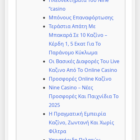
Πλεονεκτήματα Του Nine”
“casino
Μπόνους Επαναφόρτωσης
Τεράστια Απάτη Με
Μπακαρά Σε 10 Καζίνο –
Κέρδη 1, 5 Εκατ Για Το
Παράνομο Κύκλωμα
Οι Βασικές Διαφορές Του Live
Καζινο Από Το Online Casino
Προσφορές Online Καζίνο
Nine Casino – Νέες
Προσφορές Και Παιχνίδια Το
2025
Η Πραγματική Εμπειρία
Καζίνο, Ζωντανή Και Χωρίς
Φίλτρα