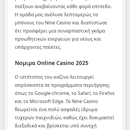
παίξουν ανεβαίνοντας κάθε φορά επίπεδο.
Η ομάδα μας ανέλυσε λεπτομερώς τα
μπόνους του Ninе Саsinо και διαπίστωσε
ότι προσφέρει μια συναρπαστική γκάμα
προωθητικών ενεργειών για νέους και
υπάρχοντες παίκτες.
Νομιμα Online Casino 2025
Ο ιστότοπος του καζίνο λειτουργεί
απρόσκοπτα σε προγράμματα περιήγησης
όπως το Google-chrome, το Safari, το Firefox
και το Microsoft Edge. Το Nine Casino
θεωρείται ένα πολύ ασφαλές ίδρυμα
τυχερών παιχνιδιών, καθώς έχει δοκιμαστεί
διεξοδικά και βρίσκεται υπό συνεχή