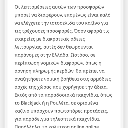
Οι λεπτομέρειες αυτών των προσφορών
μπορεί να διαφέρουν, επομένως είναι καλό
να ελέγχετε την ιστοσελίδα του καζίνο για
τις τρέχουσες προσφορές. Όσον αφορά τις
εταιρείες με διακρατικές άδειες
λειτουργίας, αυτές δεν θεωρούνται
παράνομες στην Ελλάδα. Ωστόσο, σε
περίπτωση νομικών διαφορών, όπως η
άρνηση πληρωμής κερδών, θα πρέπει να
αναζητήσετε νομική βοήθεια στις αρμόδιες
αρχές της χώρας που χορήγησε την άδεια.
Εκτός από τα παραδοσιακά παιχνίδια, όπως
το Blackjack ή η Ρουλέτα, σε ορισμένα
καζίνο υπάρχουν πρωτοπόρες προτάσεις,
για παράδειγμα τηλεοπτικά παιχνίδια.
Παράλληλα, τα καλύτερα online online