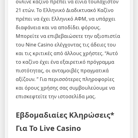
ονλινε καζίνο πρέπει να είνια τουλάχιστον
21 ετών. Το Ελληνικό Διαδικτυακό Καζίνο
πρέπει να έχει Ελληνικό ΑΦΜ, να υπάρχει
διαφάνεια και να αποδίδει φόρους.
Μπορείτε να επιβεβαιώσετε την αξιοπιστία
του Ninе Саsinо ελέγχοντας τις άδειες του
και τις κριτικές από άλλους χρήστες. “Αυτό
το καζίνο έχει ένα εξαιρετικό πρόγραμμα
πιστότητας, οι ανταμοιβές πραγματικά
αξίζουν. ” Για περισσότερες πληροφορίες
και όρους χρήσης σας συμβουλεύουμε να
επισκεφτείτε την ιστοσελίδα μας.
Εβδομαδιαίες Κληρώσεις*
Για Το Live Casino