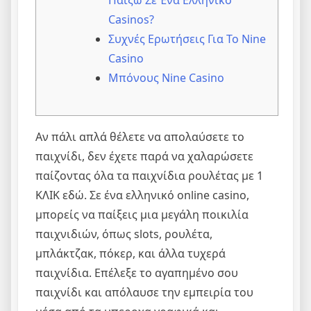
Παίξω Σε Ένα Ελληνικό
Casinos?
Συχνές Ερωτήσεις Για Το Nine
Casino
Μπόνους Nine Casino
Αν πάλι απλά θέλετε να απολαύσετε το
παιχνίδι, δεν έχετε παρά να χαλαρώσετε
παίζοντας όλα τα παιχνίδια ρουλέτας με 1
ΚΛΙΚ εδώ. Σε ένα ελληνικό online casino,
μπορείς να παίξεις μια μεγάλη ποικιλία
παιχνιδιών, όπως slots, ρουλέτα,
μπλάκτζακ, πόκερ, και άλλα τυχερά
παιχνίδια. Επέλεξε το αγαπημένο σου
παιχνίδι και απόλαυσε την εμπειρία του