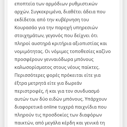
εποπτεία των αρμόδιων ρυθμιστικών
αρχών. Συγκεκριμένα, διαθέτει άδεια που
εκδίδεται από την κυβέρνηση του
Κουρασάο για την παροχή υπηρεσιών
στοιχημάτων, γεγονός που δείχνει ότι
πληροί αυστηρά κριτήρια αξιοπιστίας και
νομιμότητας. Οι νόμιμες τοποθεσίες καζίνο
προσφέρουν γενναιόδωρα μπόνους
καλωσορίσματος στους νέους παίκτες.
Περισσότερες φορές πρόκειται είτε για
έξτρα μετρητά είτε για δωρεάν
περιστροφές, ή και για τον συνδυασμό
αυτών των δύο ειδών μπόνους. Υπάρχουν
διαφορετικά online τυχερά παιχνίδια που
πληρούν τις προσδοκίες των διαφόρων
παικτών, από μεγάλα κέρδη και γενικά τη