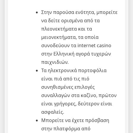
Στην παρούσα ενότητα, μπορείτε
να δείτε ορισμένα από τα
πλεονεκτήματα και τα
μειονεκτήματα, τα οποία
συνοδεύουν τα internet casino
στην Ελληνική αγορά τυχερών
παιχνιδιών.
Τα ηλεκτρονικά πορτοφόλια
είναι πιά από τις πιό
συνηθισμένες επιλογές
συναλλαγών στα καζίνο, πρώτον
είναι γρήγορες, δεύτερον είναι
ασφαλείς.
Μπορείτε να έχετε πρόσβαση
στην πλατφόρμα από