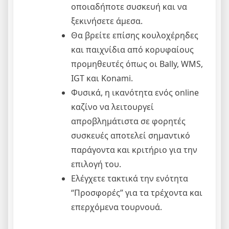
οποιαδήποτε συσκευή και να
ξεκινήσετε άμεσα.
Θα βρείτε επίσης κουλοχέρηδες
και παιχνίδια από κορυφαίους
προμηθευτές όπως οι Bally, WMS,
IGT και Konami.
Φυσικά, η ικανότητα ενός online
καζίνο να λειτουργεί
απροβλημάτιστα σε φορητές
συσκευές αποτελεί σημαντικό
παράγοντα και κριτήριο για την
επιλογή του.
Ελέγχετε τακτικά την ενότητα
“Προσφορές” για τα τρέχοντα και
επερχόμενα τουρνουά.