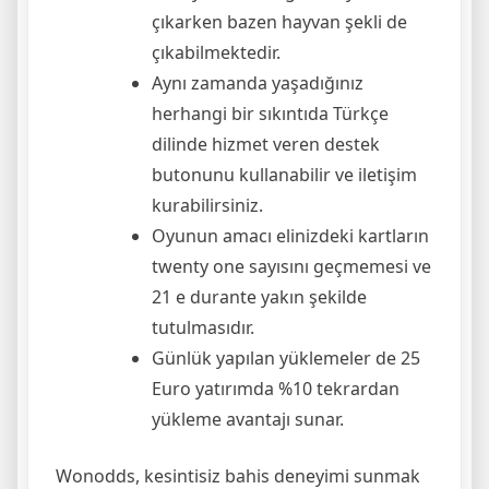
çıkarken bazen hayvan şekli de
çıkabilmektedir.
Aynı zamanda yaşadığınız
herhangi bir sıkıntıda Türkçe
dilinde hizmet veren destek
butonunu kullanabilir ve iletişim
kurabilirsiniz.
Oyunun amacı elinizdeki kartların
twenty one sayısını geçmemesi ve
21 e durante yakın şekilde
tutulmasıdır.
Günlük yapılan yüklemeler de 25
Euro yatırımda %10 tekrardan
yükleme avantajı sunar.
Wonodds, kesintisiz bahis deneyimi sunmak