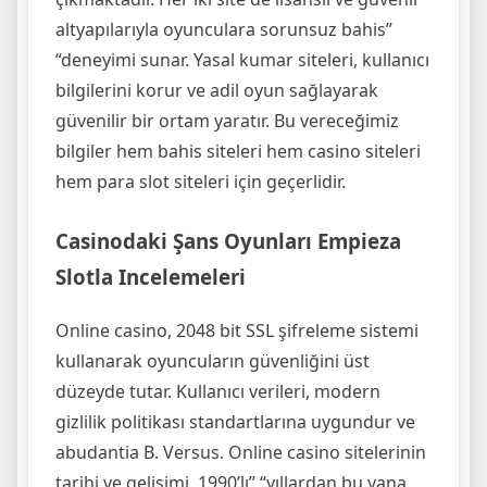
altyapılarıyla oyunculara sorunsuz bahis”
“deneyimi sunar. Yasal kumar siteleri, kullanıcı
bilgilerini korur ve adil oyun sağlayarak
güvenilir bir ortam yaratır. Bu vereceğimiz
bilgiler hem bahis siteleri hem casino siteleri
hem para slot siteleri için geçerlidir.
Casinodaki Şans Oyunları Empieza
Slotla Incelemeleri
Online casino, 2048 bit SSL şifreleme sistemi
kullanarak oyuncuların güvenliğini üst
düzeyde tutar. Kullanıcı verileri, modern
gizlilik politikası standartlarına uygundur ve
abudantia B. Versus. Online casino sitelerinin
tarihi ve gelişimi, 1990’lı” “yıllardan bu yana