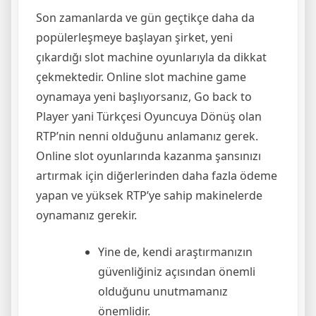
Son zamanlarda ve gün geçtikçe daha da
popülerleşmeye başlayan şirket, yeni
çıkardığı slot machine oyunlarıyla da dikkat
çekmektedir. Online slot machine game
oynamaya yeni başlıyorsanız, Go back to
Player yani Türkçesi Oyuncuya Dönüş olan
RTP’nin nenni olduğunu anlamanız gerek.
Online slot oyunlarında kazanma şansınızı
artırmak için diğerlerinden daha fazla ödeme
yapan ve yüksek RTP’ye sahip makinelerde
oynamanız gerekir.
Yine de, kendi araştırmanızın
güvenliğiniz açısından önemli
olduğunu unutmamanız
önemlidir.