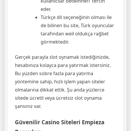
kullanıcılar betwinneri tercih
eder.
Türkçe dil seçeneğinin olması ile
de bilinen bu site, Türk oyuncular
tarafından weil oldukça rağbet
görmektedir.
Gerçek parayla slot oynamak istediğinizde,
hesabınıza kolayca para yatırmak istersiniz.
Bu yüzden sobre fazla para yatırma
yöntemine sahip, hızlı işlem yapan siteler
olmalarına dikkat ettik. Şu anda yüzlerce
sitede ücretli veya ücretsiz slot oynama
şansınız var.
Güvenilir Casino Siteleri Empieza