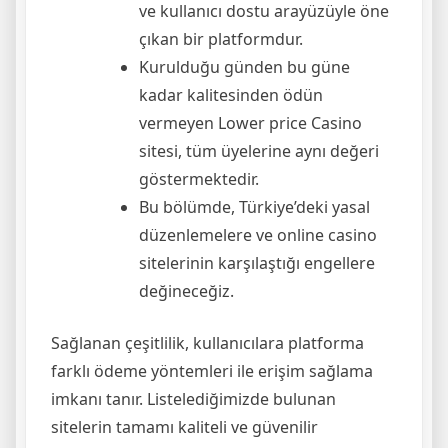
ve kullanıcı dostu arayüzüyle öne
çıkan bir platformdur.
Kurulduğu günden bu güne
kadar kalitesinden ödün
vermeyen Lower price Casino
sitesi, tüm üyelerine aynı değeri
göstermektedir.
Bu bölümde, Türkiye’deki yasal
düzenlemelere ve online casino
sitelerinin karşılaştığı engellere
değineceğiz.
Sağlanan çeşitlilik, kullanıcılara platforma
farklı ödeme yöntemleri ile erişim sağlama
imkanı tanır. Listelediğimizde bulunan
sitelerin tamamı kaliteli ve güvenilir