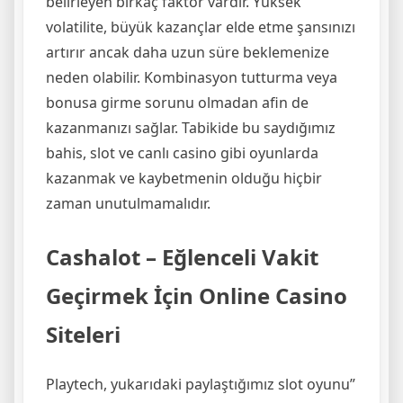
belirleyen birkaç faktör vardır. Yüksek
volatilite, büyük kazançlar elde etme şansınızı
artırır ancak daha uzun süre beklemenize
neden olabilir. Kombinasyon tutturma veya
bonusa girme sorunu olmadan afin de
kazanmanızı sağlar. Tabikide bu saydığımız
bahis, slot ve canlı casino gibi oyunlarda
kazanmak ve kaybetmenin olduğu hiçbir
zaman unutulmamalıdır.
Cashalot – Eğlenceli Vakit
Geçirmek İçin Online Casino
Siteleri
Playtech, yukarıdaki paylaştığımız slot oyunu”