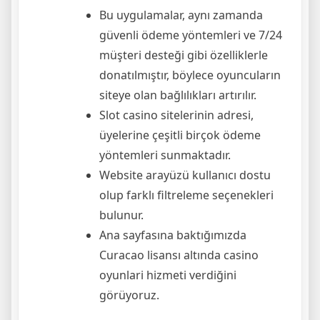
Bu uygulamalar, aynı zamanda
güvenli ödeme yöntemleri ve 7/24
müşteri desteği gibi özelliklerle
donatılmıştır, böylece oyuncuların
siteye olan bağlılıkları artırılır.
Slot casino sitelerinin adresi,
üyelerine çeşitli birçok ödeme
yöntemleri sunmaktadır.
Website arayüzü kullanıcı dostu
olup farklı filtreleme seçenekleri
bulunur.
Ana sayfasına baktığımızda
Curacao lisansı altında casino
oyunlari hizmeti verdiğini
görüyoruz.