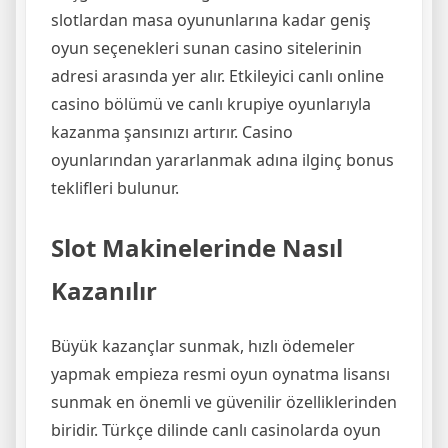
slotlardan masa oyununlarına kadar geniş
oyun seçenekleri sunan casino sitelerinin
adresi arasında yer alır. Etkileyici canlı online
casino bölümü ve canlı krupiye oyunlarıyla
kazanma şansınızı artırır. Casino
oyunlarından yararlanmak adına ilginç bonus
teklifleri bulunur.
Slot Makinelerinde Nasıl
Kazanılır
Büyük kazançlar sunmak, hızlı ödemeler
yapmak empieza resmi oyun oynatma lisansı
sunmak en önemli ve güvenilir özelliklerinden
biridir. Türkçe dilinde canlı casinolarda oyun