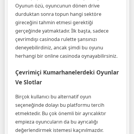
Oyunun özü, oyuncunun dönen drive
durduktan sonra topun hangi sektöre
gireceğini tahmin etmesi gerektiği
gerçeğinde yatmaktadır. İlk başta, sadece
çevrimdışı casinoda rulette şansınızı
deneyebilirdiniz, ancak şimdi bu oyunu
herhangi bir online casinoda oynayabilirsiniz.
Çevrimiçi Kumarhanelerdeki Oyunlar
Ve Slotlar
Birçok kullanıcı bu alternatif oyun
seçeneğinde dolayı bu platformu tercih
etmektedir. Bu çok önemli bir ayrıcalıktır
empieza oyuncuların da bu ayrıcalığı
değerlendirmek istemesi kaçınılmazdır.