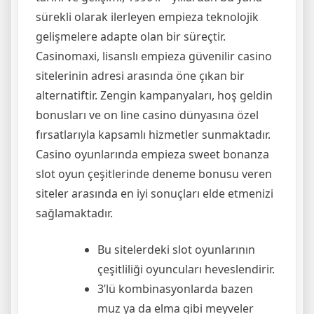
sürekli olarak ilerleyen empieza teknolojik
gelişmelere adapte olan bir süreçtir.
Casinomaxi, lisanslı empieza güvenilir casino
sitelerinin adresi arasında öne çıkan bir
alternatiftir. Zengin kampanyaları, hoş geldin
bonusları ve on line casino dünyasına özel
fırsatlarıyla kapsamlı hizmetler sunmaktadır.
Casino oyunlarında empieza sweet bonanza
slot oyun çeşitlerinde deneme bonusu veren
siteler arasında en iyi sonuçları elde etmenizi
sağlamaktadır.
Bu sitelerdeki slot oyunlarının
çeşitliliği oyuncuları heveslendirir.
3’lü kombinasyonlarda bazen
muz ya da elma gibi meyveler