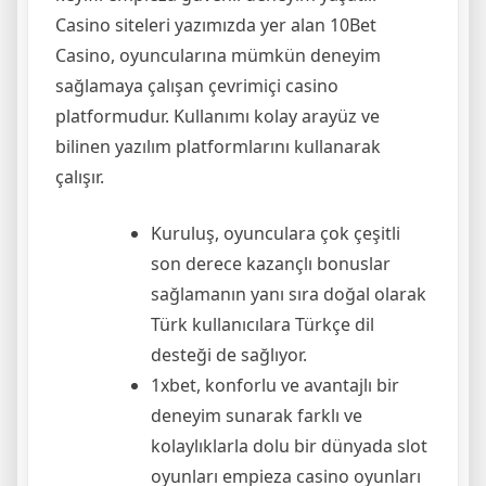
Casino siteleri yazımızda yer alan 10Bet
Casino, oyuncularına mümkün deneyim
sağlamaya çalışan çevrimiçi casino
platformudur. Kullanımı kolay arayüz ve
bilinen yazılım platformlarını kullanarak
çalışır.
Kuruluş, oyunculara çok çeşitli
son derece kazançlı bonuslar
sağlamanın yanı sıra doğal olarak
Türk kullanıcılara Türkçe dil
desteği de sağlıyor.
1xbet, konforlu ve avantajlı bir
deneyim sunarak farklı ve
kolaylıklarla dolu bir dünyada slot
oyunları empieza casino oyunları