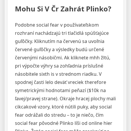
Mohu Si V Čr Zahrát Plinko?
Podobne social fear v používateľskom
rozhraní nachádzajú tri tlačidlá spúšťajúce
guľôčky. Kliknutím na červenú sa uvoľnia
červené guľôčky a výsledky budú určené
červenými násobičmi. Ak kliknete mhh žltú,
pri výpočte výhry sa zohľadnia príslušné
násobitele sixth is v strednom riadku. V
spodnej časti lelo deväť vreciek therefore
symetrickými hodnotami peňazí ($10k na
ľavej/pravej strane). Okraje hracej plochy mali
cikcakové vzory, ktoré nútili puky, aby social
fear odrážali do stredu – to je niečo, čím
social fear pôvodné Plinko líši od online hier