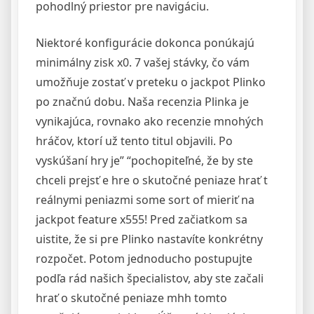
pohodlný priestor pre navigáciu.
Niektoré konfigurácie dokonca ponúkajú
minimálny zisk x0. 7 vašej stávky, čo vám
umožňuje zostať v preteku o jackpot Plinko
po značnú dobu. Naša recenzia Plinka je
vynikajúca, rovnako ako recenzie mnohých
hráčov, ktorí už tento titul objavili. Po
vyskúšaní hry je” “pochopiteľné, že by ste
chceli prejsť e hre o skutočné peniaze hrať t
reálnymi peniazmi some sort of mieriť na
jackpot feature x555! Pred začiatkom sa
uistite, že si pre Plinko nastavíte konkrétny
rozpočet. Potom jednoducho postupujte
podľa rád našich špecialistov, aby ste začali
hrať o skutočné peniaze mhh tomto