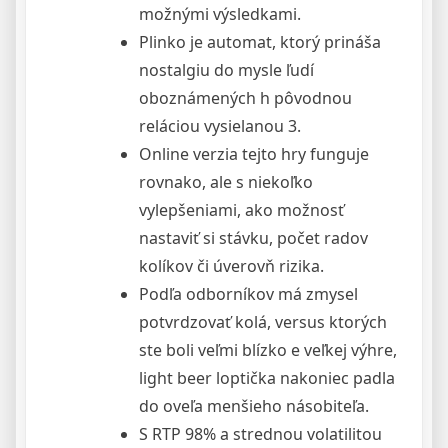
možnými výsledkami.
Plinko je automat, ktorý prináša
nostalgiu do mysle ľudí
oboznámených h pôvodnou
reláciou vysielanou 3.
Online verzia tejto hry funguje
rovnako, ale s niekoľko
vylepšeniami, ako možnosť
nastaviť si stávku, počet radov
kolíkov či úverovň rizika.
Podľa odborníkov má zmysel
potvrdzovať kolá, versus ktorých
ste boli veľmi blízko e veľkej výhre,
light beer loptička nakoniec padla
do oveľa menšieho násobiteľa.
S RTP 98% a strednou volatilitou