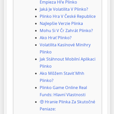
Empieza Hře Plinko
Jaká Je Volatilita V Plinko?
Plinko Hra V České Republice
Najlepšie Verzie Plinka
Mohu Si V Čr Zahrát Plinko?
Ako Hrať Plinko?
Volatilita Kasínové Minihry
Plinko
Jak Stáhnout Mobilní Aplikaci
Plinko
Ako Môžem Staviť Mhh
Plinko?
Plinko Game Online Real
Funds: Hlavní Vlastnosti
🤑 Hranie Plinka Za Skutočné
Peniaze: