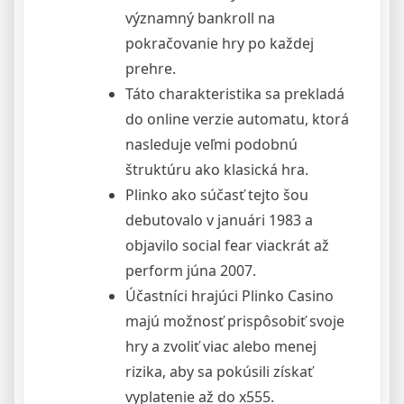
významný bankroll na
pokračovanie hry po každej
prehre.
Táto charakteristika sa prekladá
do online verzie automatu, ktorá
nasleduje veľmi podobnú
štruktúru ako klasická hra.
Plinko ako súčasť tejto šou
debutovalo v januári 1983 a
objavilo social fear viackrát až
perform júna 2007.
Účastníci hrajúci Plinko Casino
majú možnosť prispôsobiť svoje
hry a zvoliť viac alebo menej
rizika, aby sa pokúsili získať
vyplatenie až do x555.