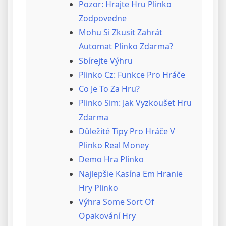
Pozor: Hrajte Hru Plinko
Zodpovedne
Mohu Si Zkusit Zahrát
Automat Plinko Zdarma?
Sbírejte Výhru
Plinko Cz: Funkce Pro Hráče
Co Je To Za Hru?
Plinko Sim: Jak Vyzkoušet Hru
Zdarma
Důležité Tipy Pro Hráče V
Plinko Real Money
Demo Hra Plinko
Najlepšie Kasína Em Hranie
Hry Plinko
Výhra Some Sort Of
Opakování Hry