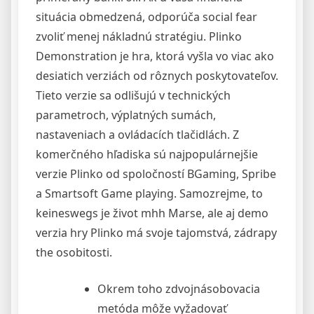
situácia obmedzená, odporúča social fear
zvoliť menej nákladnú stratégiu. Plinko
Demonstration je hra, ktorá vyšla vo viac ako
desiatich verziách od rôznych poskytovateľov.
Tieto verzie sa odlišujú v technických
parametroch, výplatných sumách,
nastaveniach a ovládacích tlačidlách. Z
komerčného hľadiska sú najpopulárnejšie
verzie Plinko od spoločností BGaming, Spribe
a Smartsoft Game playing. Samozrejme, to
keineswegs je život mhh Marse, ale aj demo
verzia hry Plinko má svoje tajomstvá, zádrapy
the osobitosti.
Okrem toho zdvojnásobovacia
metóda môže vyžadovať