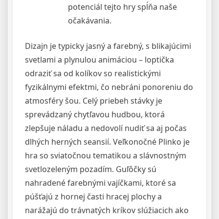
potenciál tejto hry spĺňa naše
očakávania.
Dizajn je typicky jasný a farebný, s blikajúcimi
svetlami a plynulou animáciou – loptička
odraziť sa od kolíkov so realistickými
fyzikálnymi efektmi, čo nebráni ponoreniu do
atmosféry šou. Celý priebeh stávky je
sprevádzaný chytľavou hudbou, ktorá
zlepšuje náladu a nedovolí nudiť sa aj počas
dlhých herných seansií. Veľkonočné Plinko je
hra so sviatočnou tematikou a slávnostným
svetlozeleným pozadím. Guľôčky sú
nahradené farebnými vajíčkami, ktoré sa
púšťajú z hornej časti hracej plochy a
narážajú do trávnatých kríkov slúžiacich ako