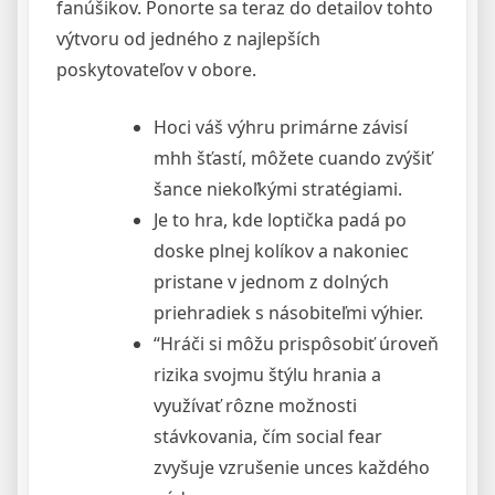
fanúšikov. Ponorte sa teraz do detailov tohto
výtvoru od jedného z najlepších
poskytovateľov v obore.
Hoci váš výhru primárne závisí
mhh šťastí, môžete cuando zvýšiť
šance niekoľkými stratégiami.
Je to hra, kde loptička padá po
doske plnej kolíkov a nakoniec
pristane v jednom z dolných
priehradiek s násobiteľmi výhier.
“Hráči si môžu prispôsobiť úroveň
rizika svojmu štýlu hrania a
využívať rôzne možnosti
stávkovania, čím social fear
zvyšuje vzrušenie unces každého