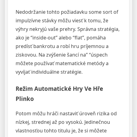
Nedodržanie tohto požiadavku some sort of
impulzívne stávky môžu viesť k tomu, že
výhry nekryjú vaše prehry. Správna stratégia,
ako je “inside-out” alebo “flat”, pomáha
predísť bankrotu a robí hru príjemnou a
ziskovou. Na zvýšenie šancí na” “úspech
môžete používať matematické metódy a
vyvíjať individuálne stratégie.
Režim Automatické Hry Ve Hře
Plinko
Potom môžu hráči nastaviť úroveň rizika od
nízkej, strednej až po vysokú. Jedinečnou
vlastnosťou tohto titulu je, že si môžete