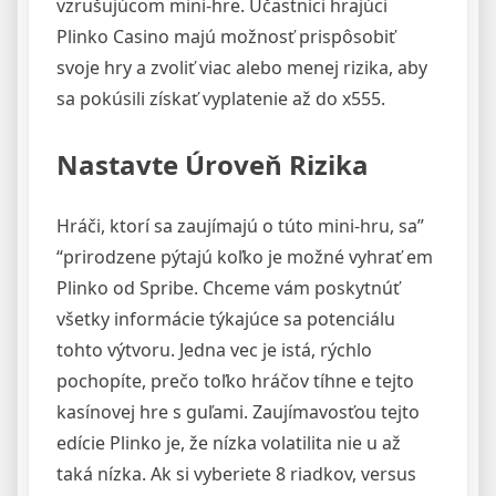
vzrušujúcom mini-hre. Účastníci hrajúci
Plinko Casino majú možnosť prispôsobiť
svoje hry a zvoliť viac alebo menej rizika, aby
sa pokúsili získať vyplatenie až do x555.
Nastavte Úroveň Rizika
Hráči, ktorí sa zaujímajú o túto mini-hru, sa”
“prirodzene pýtajú koľko je možné vyhrať em
Plinko od Spribe. Chceme vám poskytnúť
všetky informácie týkajúce sa potenciálu
tohto výtvoru. Jedna vec je istá, rýchlo
pochopíte, prečo toľko hráčov tíhne e tejto
kasínovej hre s guľami. Zaujímavosťou tejto
edície Plinko je, že nízka volatilita nie u až
taká nízka. Ak si vyberiete 8 riadkov, versus