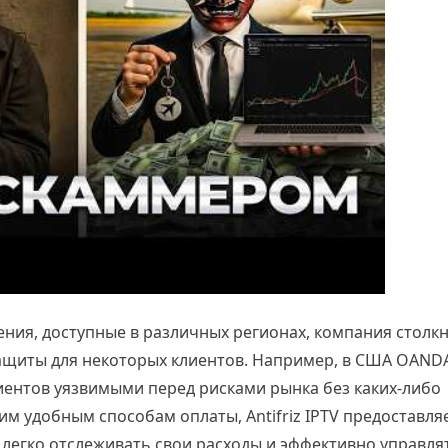
ия, доступные в различных регионах, компания столкн
ащиты для некоторых клиентов. Например, в США OAND
лиентов уязвимыми перед рисками рынка без каких-либо
тим удобным способам оплаты, Antifriz IPTV предоставл
 легко отслеживать свои расходы и эффективно управля