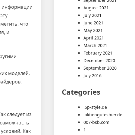
September 2021
ой информации
August 2021
эту
July 2021
June 2021
тметить, что
May 2021
я, и
April 2021
March 2021
February 2021
другими
December 2020
September 2020
ких моделей,
July 2016
вайдеров.
Categories
.5p-style.de
ак следует из
.aktiongutesbier.de
 возможность
007-bsb.com
1
условий. Как