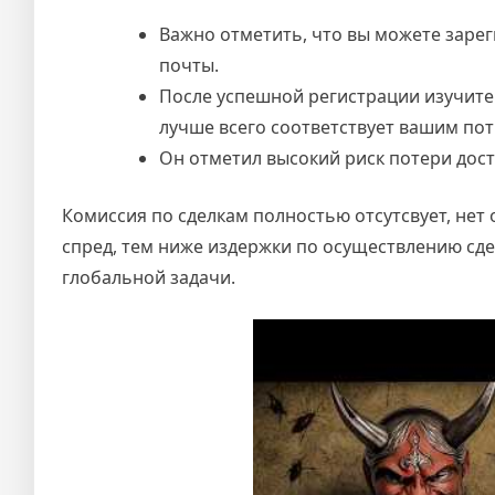
Важно отметить, что вы можете зарег
почты.
После успешной регистрации изучите 
лучше всего соответствует вашим по
Он отметил высокий риск потери дост
Комиссия по сделкам полностью отсутсвует, нет
спред, тем ниже издержки по осуществлению сде
глобальной задачи.