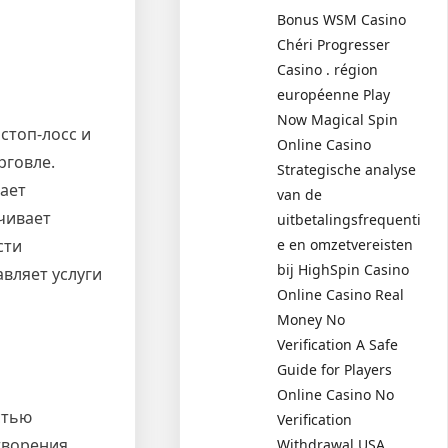
Bonus WSM Casino
Chéri Progresser
Casino . région
européenne Play
Now Magical Spin
стоп-лосс и
Online Casino
рговле.
Strategische analyse
ает
van de
чивает
uitbetalingsfrequenti
сти
e en omzetvereisten
bij HighSpin Casino
авляет услуги
Online Casino Real
Money No
Verification A Safe
Guide for Players
Online Casino No
стью
Verification
творения
Withdrawal USA