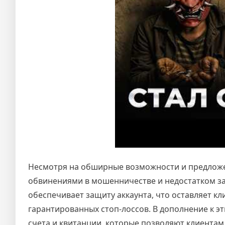
Несмотря на обширные возможности и предложен
обвинениями в мошенничестве и недостатком з
обеспечивает защиту аккаунта, что оставляет к
гарантированных стоп-лоссов. В дополнение к э
счета и квитанции, которые позволяют клиентам