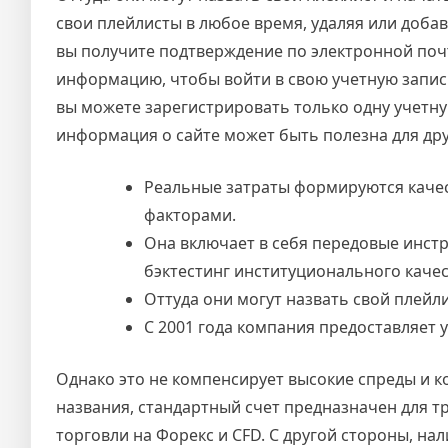
свои плейлисты в любое время, удаляя или доб
вы получите подтверждение по электронной поч
информацию, чтобы войти в свою учетную запись 
вы можете зарегистрировать только одну учетну
информация о сайте может быть полезна для дру
Реальные затраты формируются каче
факторами.
Она включает в себя передовые инст
бэктестинг институционального каче
Оттуда они могут назвать свой плейли
С 2001 года компания предоставляет 
Однако это не компенсирует высокие спреды и ко
названия, стандартный счет предназначен для 
торговли на Форекс и CFD. С другой стороны, н