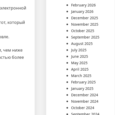
February 2026
 электронной
January 2026
December 2025
тот, который
November 2025
October 2025
овле.
September 2025
August 2025
м, чем ниже
July 2025
June 2025
астью более
May 2025
April 2025
March 2025
February 2025
January 2025
December 2024
November 2024
October 2024
September 2024