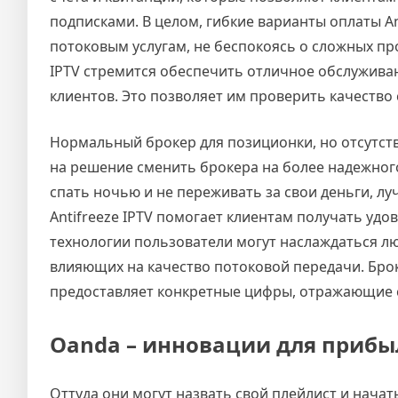
подписками. В целом, гибкие варианты оплаты An
потоковым услугам, не беспокоясь о сложных про
IPTV стремится обеспечить отличное обслужива
клиентов. Это позволяет им проверить качество 
Нормальный брокер для позиционки, но отсутств
на решение сменить брокера на более надежного
спать ночью и не переживать за свои деньги, л
Antifreeze IPTV помогает клиентам получать удо
технологии пользователи могут наслаждаться л
влияющих на качество потоковой передачи. Брок
предоставляет конкретные цифры, отражающие 
Oanda – инновации для прибы
Оттуда они могут назвать свой плейлист и нача