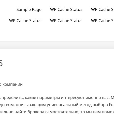
Sample Page
WP Cache Status
WP Cache S
WP Cache Status
WP Cache Status
WP Cache S
5
о компании
 определить, какие параметры интересуют именно вас. 
дством, описывающим универсальный метод выбора For
ительно найти брокера самостоятельно, то мы вам помож