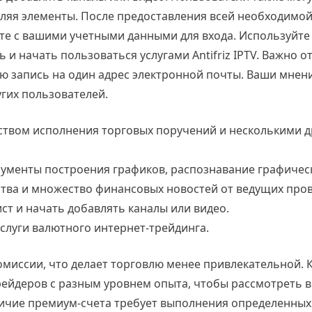
авляя элементы. После предоставления всей необходим
те с вашими учетными данными для входа. Используйте 
и начать пользоваться услугами Antifriz IPTV. Важно о
ю запись на один адрес электронной почты. Ваши мнени
гих пользователей.
ством исполнения торговых поручений и несколькими 
рументы построения графиков, распознавание графичес
ства и множество финансовых новостей от ведущих про
ст и начать добавлять каналы или видео.
услуги валютного интернет-трейдинга.
миссии, что делает торговлю менее привлекательной. К
трейдеров с разным уровнем опыта, чтобы рассмотреть
аличие премиум-счета требует выполнения определенных 