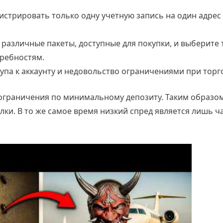
истрировать только одну учетную запись на один адрес
различные пакеты, доступные для покупки, и выберите 
требностям.
упа к аккаунту и недовольство ограничениями при торг
 ограничения по минимальному депозиту. Таким образо
лки. В то же самое время низкий спред является лишь ч