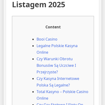
Listagem 2025
Content
Booi Casino
Legalne Polskie Kasyna
Online
Czy Warunki Obrotu
Bonusów Są Uczciwe I
Przejrzyste?
Czy Kasyna Internetowe
Polska Są Legalne?
Total Kasyno – Polskie Casino
Online
Czy Gry Stołowe I Sloty On