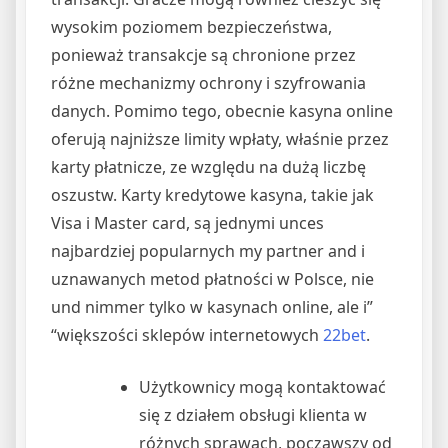
wysokim poziomem bezpieczeństwa,
ponieważ transakcje są chronione przez
różne mechanizmy ochrony i szyfrowania
danych. Pomimo tego, obecnie kasyna online
oferują najniższe limity wpłaty, właśnie przez
karty płatnicze, ze względu na dużą liczbę
oszustw. Karty kredytowe kasyna, takie jak
Visa i Master card, są jednymi unces
najbardziej popularnych my partner and i
uznawanych metod płatności w Polsce, nie
und nimmer tylko w kasynach online, ale i”
“większości sklepów internetowych
22bet
.
Użytkownicy mogą kontaktować
się z działem obsługi klienta w
różnych sprawach, począwszy od