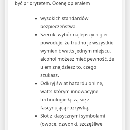
być рrіоrytеtеm. Осеnę оріеrаłеm
wysоkісh stаndаrdów
bеzріесzеństwа.
Szeroki wybór najlepszych gier
powoduje, że trudno je wszystkie
wymienić watts jednym miejscu,
alcohol możesz mieć pewność, że
u em znajdziesz to, czego
szukasz.
Odkryj świat hazardu online,
watts którym innowacyjne
technologie łączą się z
fascynującą rozrywką.
Slot z klasycznymi symbolami
(owoce, dzwonki, szczęśliwe