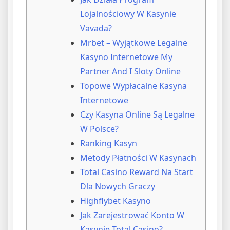
Lojalnościowy W Kasynie
Vavada?
Mrbet – Wyjątkowe Legalne
Kasyno Internetowe My
Partner And I Sloty Online
Topowe Wypłacalne Kasyna
Internetowe
Czy Kasyna Online Są Legalne
W Polsce?
Ranking Kasyn
Metody Płatności W Kasynach
Total Casino Reward Na Start
Dla Nowych Graczy
Highflybet Kasyno
Jak Zarejestrować Konto W
Kasynie Total Casino?