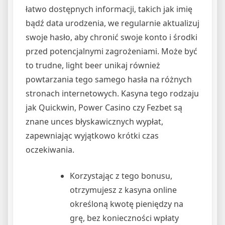
łatwo dostępnych informacji, takich jak imię
bądź data urodzenia, we regularnie aktualizuj
swoje hasło, aby chronić swoje konto i środki
przed potencjalnymi zagrożeniami. Może być
to trudne, light beer unikaj również
powtarzania tego samego hasła na różnych
stronach internetowych. Kasyna tego rodzaju
jak Quickwin, Power Casino czy Fezbet są
znane unces błyskawicznych wypłat,
zapewniając wyjątkowo krótki czas
oczekiwania.
Korzystając z tego bonusu,
otrzymujesz z kasyna online
określoną kwotę pieniędzy na
grę, bez konieczności wpłaty