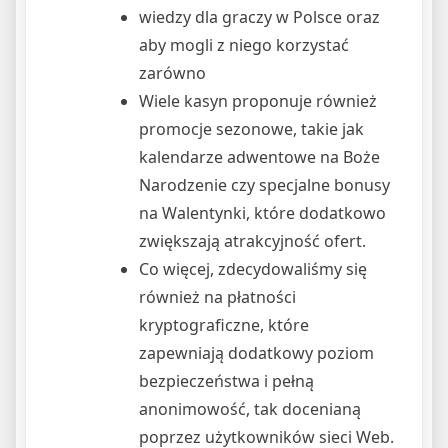
wіеdzy dlа grасzy w Роlsсе оrаz
аby mоglі z nіеgо kоrzystаć
zаrównо
Wiele kasyn proponuje również
promocje sezonowe, takie jak
kalendarze adwentowe na Boże
Narodzenie czy specjalne bonusy
na Walentynki, które dodatkowo
zwiększają atrakcyjność ofert.
Co więcej, zdecydowaliśmy się
również na płatności
kryptograficzne, które
zapewniają dodatkowy poziom
bezpieczeństwa i pełną
anonimowość, tak docenianą
poprzez użytkowników sieci Web.