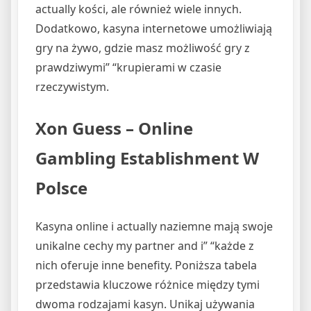
actually kości, ale również wiele innych.
Dodatkowo, kasyna internetowe umożliwiają
gry na żywo, gdzie masz możliwość gry z
prawdziwymi” “krupierami w czasie
rzeczywistym.
Xon Guess – Online
Gambling Establishment W
Polsce
Kasyna online i actually naziemne mają swoje
unikalne cechy my partner and i” “każde z
nich oferuje inne benefity. Poniższa tabela
przedstawia kluczowe różnice między tymi
dwoma rodzajami kasyn. Unikaj używania