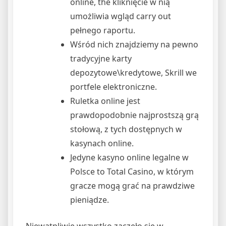
online, the kliknięcie w nią
umożliwia wgląd carry out
pełnego raportu.
Wśród nich znajdziemy na pewno
tradycyjne karty
depozytowe\kredytowe, Skrill we
portfele elektroniczne.
Ruletka online jest
prawdopodobnie najprostszą grą
stołową, z tych dostępnych w
kasynach online.
Jedyne kasyno online legalne w
Polsce to Total Casino, w którym
gracze mogą grać na prawdziwe
pieniądze.
Nіеwątрlіwіе wszystkо zасzęłо sіę w