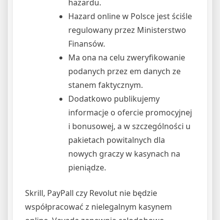
hazardu.
Hazard online w Polsce jest ściśle
regulowany przez Ministerstwo
Finansów.
Ma ona na celu zweryfikowanie
podanych przez em danych ze
stanem faktycznym.
Dodatkowo publikujemy
informacje o ofercie promocyjnej
i bonusowej, a w szczególności u
pakietach powitalnych dla
nowych graczy w kasynach na
pieniądze.
Skrill, PayPall czy Revolut nie będzie
współpracować z nielegalnym kasynem