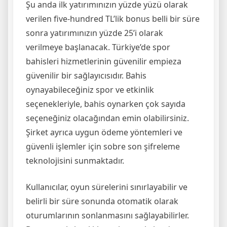
Şu anda ilk yatırımınızın yüzde yüzü olarak
verilen five-hundred TL’lik bonus belli bir süre
sonra yatırımınızın yüzde 25’i olarak
verilmeye başlanacak. Türkiye’de spor
bahisleri hizmetlerinin güvenilir empieza
güvenilir bir sağlayıcısıdır. Bahis
oynayabileceğiniz spor ve etkinlik
seçenekleriyle, bahis oynarken çok sayıda
seçeneğiniz olacağından emin olabilirsiniz.
Şirket ayrıca uygun ödeme yöntemleri ve
güvenli işlemler için sobre son şifreleme
teknolojisini sunmaktadır.
Kullanıcılar, oyun sürelerini sınırlayabilir ve
belirli bir süre sonunda otomatik olarak
oturumlarının sonlanmasını sağlayabilirler.