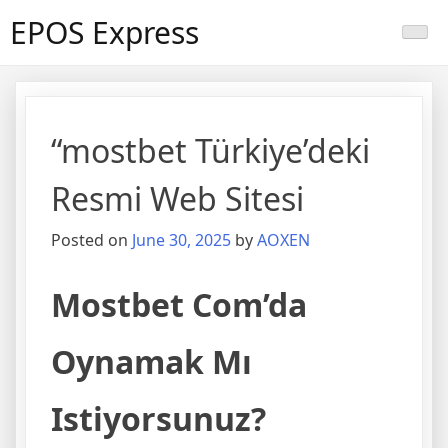
Skip
EPOS Express
to
content
“mostbet Türkiye’deki
Resmi Web Sitesi
Posted on
June 30, 2025
by
AOXEN
Mostbet Com’da
Oynamak Mı
Istiyorsunuz?