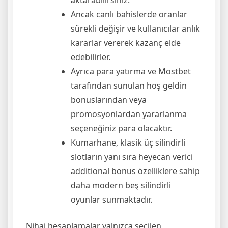
aktarabilirsiniz.
Ancak canlı bahislerde oranlar
sürekli değişir ve kullanıcılar anlık
kararlar vererek kazanç elde
edebilirler.
Ayrıca para yatırma ve Mostbet
tarafından sunulan hoş geldin
bonuslarından veya
promosyonlardan yararlanma
seçeneğiniz para olacaktır.
Kumarhane, klasik üç silindirli
slotların yanı sıra heyecan verici
additional bonus özelliklere sahip
daha modern beş silindirli
oyunlar sunmaktadır.
Nihai hesaplamalar yalnızca seçilen