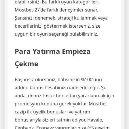
olabilirsiniz. Bu farklı oyun kategorileri,
Mostbet-27’de farklı deneyimler sunar.
Şansınızı denemek, strateji kullanmak veya
becerilerinizi göstermek isterseniz, size
uygun bir oyun seçeneği bulabilirsiniz.
Para Yatırma Empieza
Çekme
Başarısız olursanız, bahsinizin %100’ünü
added bonus hesabınıza iade edeceğiz. Şu
anda, depozitosuz bonustan yararlanmak için
promosyon koduna gerek yoktur. Mostbet
cazip ilk üyelik bonusları ve yatırım
bonuslarıyla sizleri tatmin ediyor. Havale,
Cepbank, Ecopayz yatırımlarınıza %5 çevrim