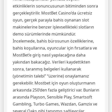
etkinliklerin sonuncusunun bitiminden sonra
gerçekleştirilir. MostBet Casino’da ücretsiz
oyun, gerçek parayla bahis oynanan slot
makinelerine benzer işlevsellikteki slotların
demo sürümlerinde mümkündür.
İncelemede, bahis bürosunun özelliklerine,
bahis koşullarına, oyuncular için fırsatlara ve
MostBet’e giriş nasıl yapılacağına daha
yakından bakacağız. Verileri kaydettikten
sonra, taranmış belgeleri kullanarak
(yönetimin talebi” “üzerine) onaylamanız
gerekebilir. Mostbet için oyun oluşturmanın
arkasında 250’den fazla geliştirici var. Bunların
arasında Playson, Sensible Play, Smartsoft
Gambling, Turbo Games, Wazdan, Gamzix ve
several Oaks gibi tanınmış sağlayıcılar