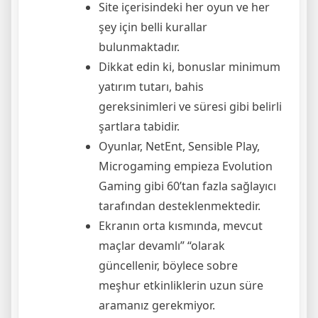
Site içerisindeki her oyun ve her
şey için belli kurallar
bulunmaktadır.
Dikkat edin ki, bonuslar minimum
yatırım tutarı, bahis
gereksinimleri ve süresi gibi belirli
şartlara tabidir.
Oyunlar, NetEnt, Sensible Play,
Microgaming empieza Evolution
Gaming gibi 60’tan fazla sağlayıcı
tarafından desteklenmektedir.
Ekranın orta kısmında, mevcut
maçlar devamlı” “olarak
güncellenir, böylece sobre
meşhur etkinliklerin uzun süre
aramanız gerekmiyor.