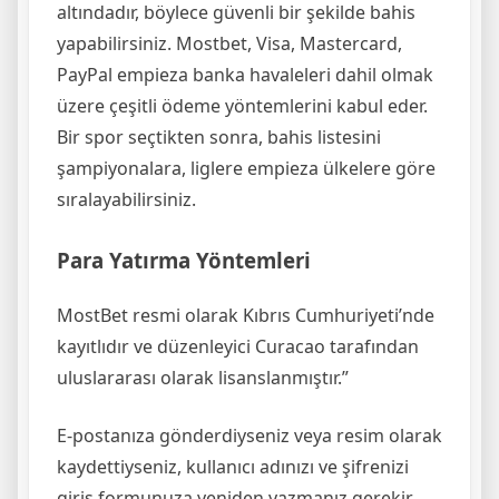
altındadır, böylece güvenli bir şekilde bahis
yapabilirsiniz. Mostbet, Visa, Mastercard,
PayPal empieza banka havaleleri dahil olmak
üzere çeşitli ödeme yöntemlerini kabul eder.
Bir spor seçtikten sonra, bahis listesini
şampiyonalara, liglere empieza ülkelere göre
sıralayabilirsiniz.
Para Yatırma Yöntemleri
MostBet resmi olarak Kıbrıs Cumhuriyeti’nde
kayıtlıdır ve düzenleyici Curacao tarafından
uluslararası olarak lisanslanmıştır.”
E-postanıza gönderdiyseniz veya resim olarak
kaydettiyseniz, kullanıcı adınızı ve şifrenizi
giriş formunuza yeniden yazmanız gerekir.