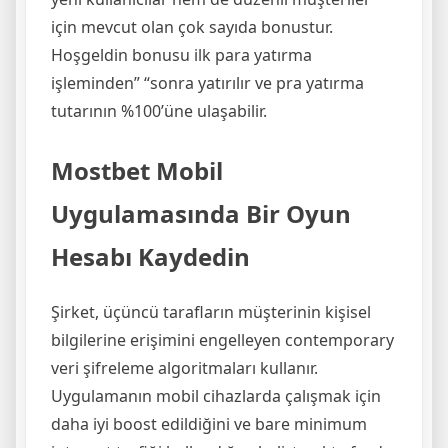
için mevcut olan çok sayıda bonustur.
Hoşgeldin bonusu ilk para yatırma
işleminden” “sonra yatırılır ve pra yatırma
tutarının %100’üne ulaşabilir.
Mostbet Mobil
Uygulamasında Bir Oyun
Hesabı Kaydedin
Şirket, üçüncü tarafların müşterinin kişisel
bilgilerine erişimini engelleyen contemporary
veri şifreleme algoritmaları kullanır.
Uygulamanın mobil cihazlarda çalışmak için
daha iyi boost edildiğini ve bare minimum