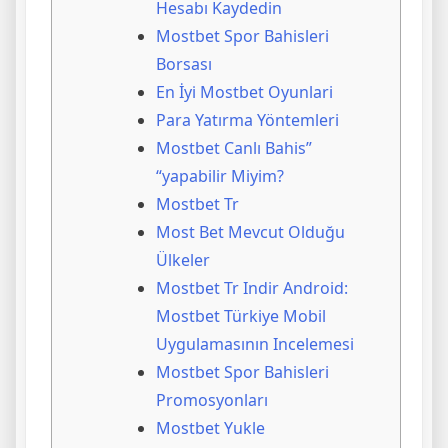
Hesabı Kaydedin
Mostbet Spor Bahisleri
Borsası
En İyi̇ Mostbet Oyunlari
Para Yatırma Yöntemleri
Mostbet Canlı Bahis”
“yapabilir Miyim?
Mostbet Tr​
Most Bet Mevcut Olduğu
Ülkeler
Mostbet Tr Indir Android:
Mostbet Türkiye Mobil
Uygulamasının Incelemesi
Mostbet Spor Bahisleri
Promosyonları
Mostbet Yukle