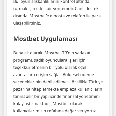
Bu, oyun alışkanlıklarını kontrol altında
tutmak için etkili bir yöntemdir. Canlı destek
dışında, Mostbet’e e-posta ve telefon ile para
ulaşabilirsiniz.
Mostbet Uygulaması
Buna ek olarak, Mostbet TR’nin sadakat
programı, sadık oyunculara işleri için
teşekkür etmenin bir yolu olarak özel
avantajlara erişim sağlar. Bölgesel ödeme
seçeneklerinin dahil edilmesi, özellikle Türkiye
pazarına hitap etmekte empieza kullanıcıların
tanınabilir bir yapı içinde finansal yönetimini
kolaylaştırmaktadır. Mostbet olarak
kullanıcılarımızın refahına değer veriyoruz