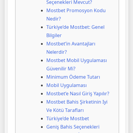
Seçenekleri Mevcut?
Mostbet Promosyon Kodu
Nedir?
Türkiye’de Mostbet: Genel
Bilgiler
Mostbet’in Avantajları
Nelerdir?
Mostbet Mobil Uygulaması
Güvenilir Mi?
Minimum Ödeme Tutarı
Mobil Uygulaması
Mostbet’e Nasıl Giriş Yapılır?
Mostbet Bahis Şirketinin Iyi
Ve Kötü Tarafları
Türkiye’de Mostbet
Geniş Bahis Seçenekleri