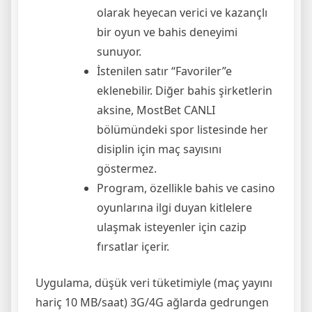
olarak heyecan verici ve kazançlı
bir oyun ve bahis deneyimi
sunuyor.
İstenilen satır “Favoriler”e
eklenebilir. Diğer bahis şirketlerin
aksine, MostBet CANLI
bölümündeki spor listesinde her
disiplin için maç sayısını
göstermez.
Program, özellikle bahis ve casino
oyunlarına ilgi duyan kitlelere
ulaşmak isteyenler için cazip
fırsatlar içerir.
Uygulama, düşük veri tüketimiyle (maç yayını
hariç 10 MB/saat) 3G/4G ağlarda gedrungen