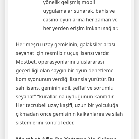
yönelik gelişmiş mobil
uygulamalar sunarak, bahis ve
casino oyunlarına her zaman ve
her yerden erişim imkanı sağlar.
Her meşru uzay gemisinin, galaksiler arası
seyahat için resmi bir uçuş lisansı vardır.
Mostbet, operasyonlarını uluslararası
geçerliliği olan saygın bir oyun denetleme
komisyonunun verdiği lisansla yürütür. Bu
sah lisans, geminin adil, şeffaf ve sorumlu
seyahat” “kurallarına uyduğunun kanıtıdır.
Her tecrübeli uzay kaşifi, uzun bir yolculuğa
çıkmadan önce gemisinin kalkanlarını ve silah
sistemlerini kontrol eder.