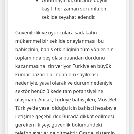
Unutmayın ki, durante büyük
kaşif, her zaman sorumlu bir
şekilde seyahat edendir.
Güvenilirlik ve oyunculara sadakatin
mükemmel bir şekilde onaylanması, bu
bahisçinin, bahis etkinliğinin tüm yönlerinin
toplamında beş olası puandan dördünü
kazanmasına izin veriyor. Türkiye en büyük
kumar pazarınlarindan biri sayılması
nedeniyle, yasal olarak ve durum nedeniyle
sektör henüz ülkede tam potansiyeline
ulaşmadı. Ancak, Türkiye bahisçileri, MostBet
Türkiye’de yasal olduğu için bahisçi hesabıyla
iletişime geçebilirler. Burada dikkat edilmesi
gereken ilk şey; güvenlik bölümündeki
telefon ayarlarına gitmektir. Orada, sistemin