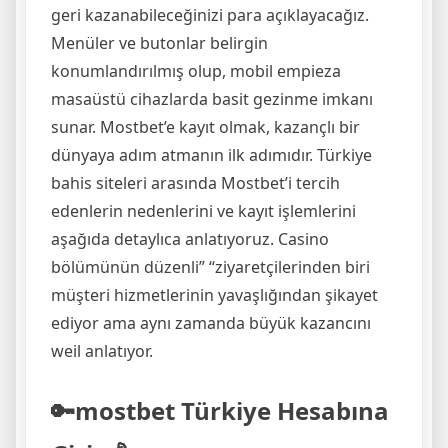
geri kazanabileceğinizi para açıklayacağız.
Menüler ve butonlar belirgin
konumlandırılmış olup, mobil empieza
masaüstü cihazlarda basit gezinme imkanı
sunar. Mostbet’e kayıt olmak, kazançlı bir
dünyaya adım atmanın ilk adımıdır. Türkiye
bahis siteleri arasında Mostbet’i tercih
edenlerin nedenlerini ve kayıt işlemlerini
aşağıda detaylıca anlatıyoruz. Casino
bölümünün düzenli” “ziyaretçilerinden biri
müşteri hizmetlerinin yavaşlığından şikayet
ediyor ama aynı zamanda büyük kazancını
weil anlatıyor.
🔑mostbet Türkiye Hesabına