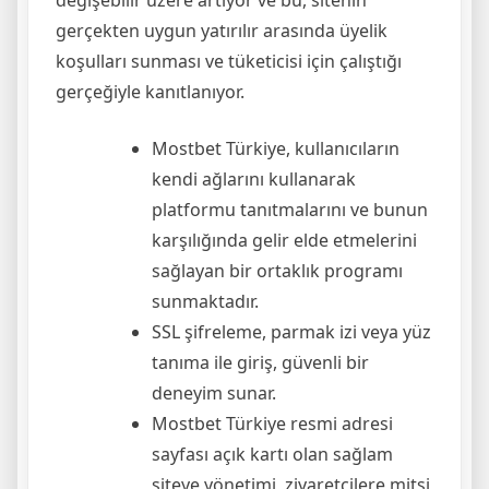
gerçekten uygun yatırılır arasında üyelik
koşulları sunması ve tüketicisi için çalıştığı
gerçeğiyle kanıtlanıyor.
Mostbet Türkiye, kullanıcıların
kendi ağlarını kullanarak
platformu tanıtmalarını ve bunun
karşılığında gelir elde etmelerini
sağlayan bir ortaklık programı
sunmaktadır.
SSL şifreleme, parmak izi veya yüz
tanıma ile giriş, güvenli bir
deneyim sunar.
Mostbet Türkiye resmi adresi
sayfası açık kartı olan sağlam
siteye yönetimi, ziyaretçilere mitsi