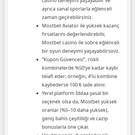
casino deneyimi yaşayabilir ve
ayrıca sanal sporlarla eğlenceli
zaman geçirebilirsiniz.
Mostbet Aviator ile yüksek kazanç
fırsatlarını değerlendirebilir,
Mostbet casino ile sobre eğlenceli
bir oyun deneyimi yaşayabilirsiniz.
“Kupon Güvencesi”, riskli
kombinelerde %50’ye kadar kaybı
telafi eder; örneğin, 4’lü kombine
kaybederse 100 ₺ iade alınır.
Yerel platform İddaa yasal bir
seçenek olsa da, Mostbet yüksek
oranlar (%5–10 daha yüksek),
geniş bahis çeşitliliği ve cazip
bonuslarla öne çıkar.