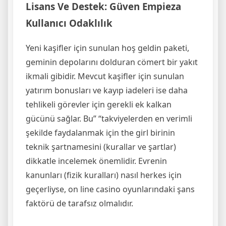
Lisans Ve Destek: Güven Empieza
Kullanıcı Odaklılık
Yeni kaşifler için sunulan hoş geldin paketi,
geminin depolarını dolduran cömert bir yakıt
ikmali gibidir. Mevcut kaşifler için sunulan
yatırım bonusları ve kayıp iadeleri ise daha
tehlikeli görevler için gerekli ek kalkan
gücünü sağlar. Bu” “takviyelerden en verimli
şekilde faydalanmak için the girl birinin
teknik şartnamesini (kurallar ve şartlar)
dikkatle incelemek önemlidir. Evrenin
kanunları (fizik kuralları) nasıl herkes için
geçerliyse, on line casino oyunlarındaki şans
faktörü de tarafsız olmalıdır.