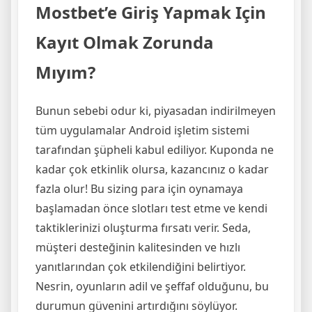
Mostbet’e Giriş Yapmak Için
Kayıt Olmak Zorunda
Mıyım?
Bunun sebebi odur ki, piyasadan indirilmeyen
tüm uygulamalar Android işletim sistemi
tarafından şüpheli kabul ediliyor. Kuponda ne
kadar çok etkinlik olursa, kazancınız o kadar
fazla olur! Bu sizing para için oynamaya
başlamadan önce slotları test etme ve kendi
taktiklerinizi oluşturma fırsatı verir. Seda,
müşteri desteğinin kalitesinden ve hızlı
yanıtlarından çok etkilendiğini belirtiyor.
Nesrin, oyunların adil ve şeffaf olduğunu, bu
durumun güvenini artırdığını söylüyor.