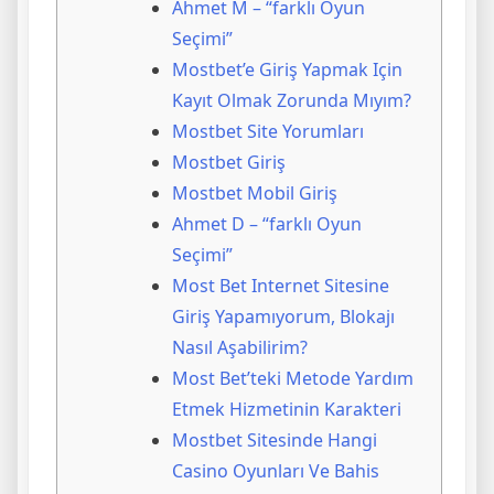
Ahmet M – “farklı Oyun
Seçimi”
Mostbet’e Giriş Yapmak Için
Kayıt Olmak Zorunda Mıyım?
Mostbet Site Yorumları
Mostbet Giriş
Mostbet Mobil Giriş
Ahmet D – “farklı Oyun
Seçimi”
Most Bet Internet Sitesine
Giriş Yapamıyorum, Blokajı
Nasıl Aşabilirim?
Most Bet’teki Metode Yardım
Etmek Hizmetinin Karakteri
Mostbet Sitesinde Hangi
Casino Oyunları Ve Bahis