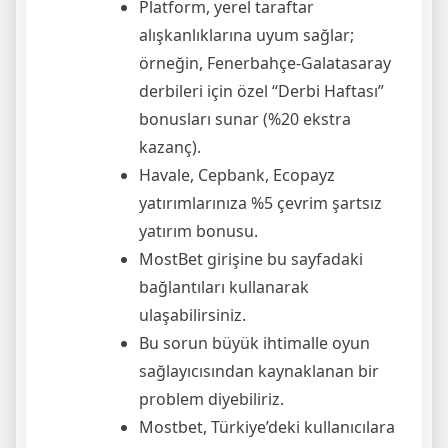
Platform, yerel taraftar
alışkanlıklarına uyum sağlar;
örneğin, Fenerbahçe-Galatasaray
derbileri için özel “Derbi Haftası”
bonusları sunar (%20 ekstra
kazanç).
Havale, Cepbank, Ecopayz
yatırımlarınıza %5 çevrim şartsız
yatırım bonusu.
MostBet girişine bu sayfadaki
bağlantıları kullanarak
ulaşabilirsiniz.
Bu sorun büyük ihtimalle oyun
sağlayıcısından kaynaklanan bir
problem diyebiliriz.
Mostbet, Türkiye’deki kullanıcılara