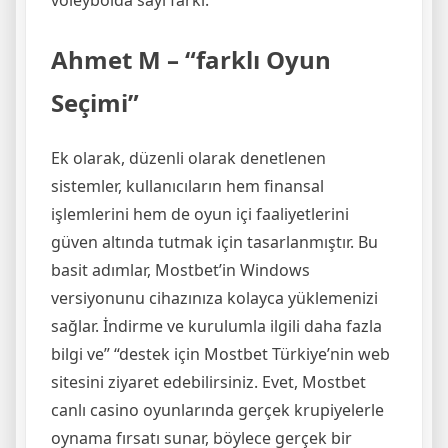
voleybolda sayı farkı.
Ahmet M – “farklı Oyun
Seçimi”
Ek olarak, düzenli olarak denetlenen
sistemler, kullanıcıların hem finansal
işlemlerini hem de oyun içi faaliyetlerini
güven altında tutmak için tasarlanmıştır. Bu
basit adımlar, Mostbet’in Windows
versiyonunu cihazınıza kolayca yüklemenizi
sağlar. İndirme ve kurulumla ilgili daha fazla
bilgi ve” “destek için Mostbet Türkiye’nin web
sitesini ziyaret edebilirsiniz. Evet, Mostbet
canlı casino oyunlarında gerçek krupiyelerle
oynama fırsatı sunar, böylece gerçek bir