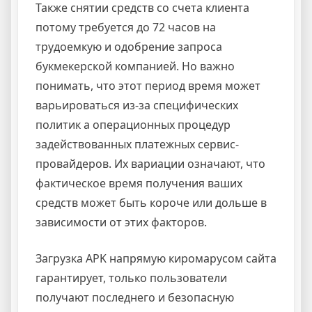
Также снятии средств со счета клиента
потому требуется до 72 часов на
трудоемкую и одобрение запроса
букмекерской компанией. Но важно
понимать, что этот период время может
варьироваться из-за специфических
политик а операционных процедур
задействованных платежных сервис-
провайдеров. Их вариации означают, что
фактическое время получения ваших
средств может быть короче или дольше в
зависимости от этих факторов.
Загрузка APK напрямую киромарусом сайта
гарантирует, только пользователи
получают последнего и безопасную