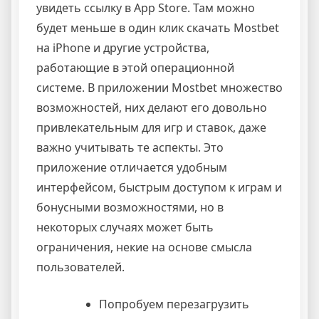
увидеть ссылку в App Store. Там можно
будет меньше в один клик скачать Mostbet
на iPhone и другие устройства,
работающие в этой операционной
системе. В приложении Mostbet множество
возможностей, них делают его довольно
привлекательным для игр и ставок, даже
важно учитывать те аспекты. Это
приложение отличается удобным
интерфейсом, быстрым доступом к играм и
бонусными возможностями, но в
некоторых случаях может быть
ограничения, некие на основе смысла
пользователей.
Попробуем перезагрузить