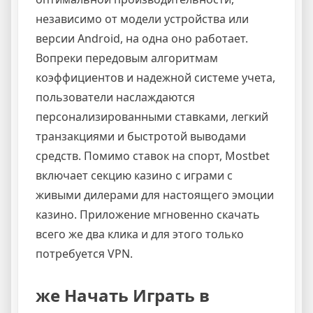
независимо от модели устройства или
версии Android, на одна оно работает.
Вопреки передовым алгоритмам
коэффициентов и надежной системе учета,
пользователи наслаждаются
персонализированными ставками, легкий
транзакциями и быстротой выводами
средств. Помимо ставок на спорт, Mostbet
включает секцию казино с играми с
живыми дилерами для настоящего эмоции
казино. Приложение мгновенно скачать
всего же два клика и для этого только
потребуется VPN.
же Начать Играть в