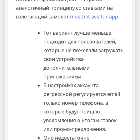
аналогичный принципу со ставками на
взлетающий самолет
mostbet aviator app
.
Тот вариант лучше меньше
подходит для пользователей,
которые не пожелали загружать
свои устройства
дополнительными
приложениями..
В настройках аккаунта
регрессной регулируется email
только номер телефона, в
которые будут пришло
уведомления о итогам ставок
или промо-предложения.
Оно недостаточно