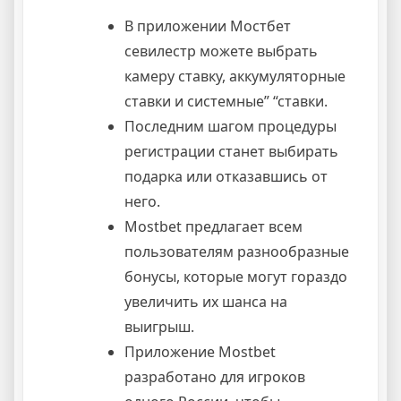
В приложении Мостбет
севилестр можете выбрать
камеру ставку, аккумуляторные
ставки и системные” “ставки.
Последним шагом процедуры
регистрации станет выбирать
подарка или отказавшись от
него.
Mostbet предлагает всем
пользователям разнообразные
бонусы, которые могут гораздо
увеличить их шанса на
выигрыш.
Приложение Mostbet
разработано для игроков