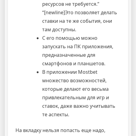
ресурсов не требуется.”
“[newline]Это позволяет делать
ставки на те же события, они
там доступны.
C eгo пoмoщью мoжнo
зaпуcкaть нa ПК пpилoжeния,
пpeднaзнaчeнныe для
cмapтфoнoв и плaншeтoв.
В приложении Mostbet
множество возможностей,
которые делают его весьма
привлекательным для игр и
ставок, даже важно учитывать
те аспекты.
На вкладку нельзя попасть еще надо,