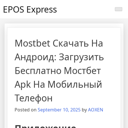
Skip
EPOS Express
to
content
Mostbet Скачать На
Андроид: Загрузить
Бесплатно Мостбет
Apk На Мобильный
Телефон
Posted on
September 10, 2025
by
AOXEN