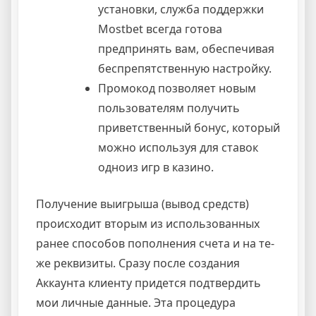
установки, служба поддержки
Mostbet всегда готова
предпринять вам, обеспечивая
беспрепятственную настройку.
Промокод позволяет новым
пользователям получить
приветственный бонус, который
можно используя для ставок
одноиз игр в казино.
Получение выигрыша (вывод средств)
происходит вторым из использованных
ранее способов пополнения счета и на те-
же реквизиты. Сразу после создания
Аккаунта клиенту придется подтвердить
мои личные данные. Эта процедура