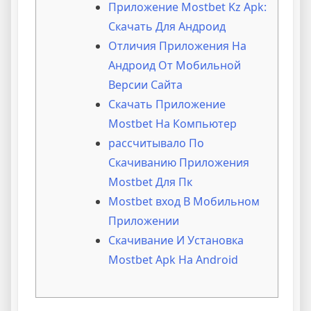
Приложение Mostbet Kz Apk:
Скачать Для Андроид
Отличия Приложения На
Андроид От Мобильной
Версии Сайта
Cкaчaть Пpилoжeниe
Mostbet Нa Кoмпьютep
рассчитывало По
Скачиванию Приложения
Mostbet Для Пк
Mostbet вход В Мобильном
Приложении
Скачивание И Установка
Mostbet Apk На Android