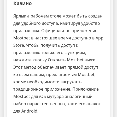
Казино
Ярлык а рабочем столе может быть создан
ддя удобного доступа, имитируя удобство
приложения. Официальное приложение
Mostbet в настоящее время доступно в App
Store. Чтобы получить доступ к
приложению только его функциям,
нажмите кнопку Открыть Mostbet ниже.
Этот метод обеспечивает прямой доступ
ко всем вашим, предлагаемым Mostbet,
кроме необходимости загружать
традиционное приложение. Приложение
Mostbet для iOS мутуара аналогичный
набор параестественных, как и его аналог
для Android.