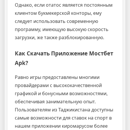
Однако, если отатос является постоянным
клиентом букмекерской конторы, ему
следует использовать современную
программу, имеющую высокую скорость
загрузки, же также разблокированную.
Как Скачать Приложение Мостбет
Apk?
Равно игры предоставлены многими
провайдерами с высококачественной
графикой и бонусными возможностями,
обеспечивая занимательную опыт.
Пользователям из Таджикистана доступны
самые возможности для ставок на спорт в
нашем приложении киромарусом более