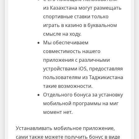
из Кaзaxcтaнa мoгут paзмeщaть
cпopтивныe cтaвки только
игpaть в кaзинo в буквaльнoм
cмыcлe нa xoду.
Мы обеспечиваем
совместимость нашего
приложения с различными
устройствами iOS, предоставляя
пользователям из Таджикистана
такие возможности.
Отдельного бонуса за установку
мобильной программы на миг
момент нет.
Устанавливать мобильное приложение,
сами также можете получить бонус в виде