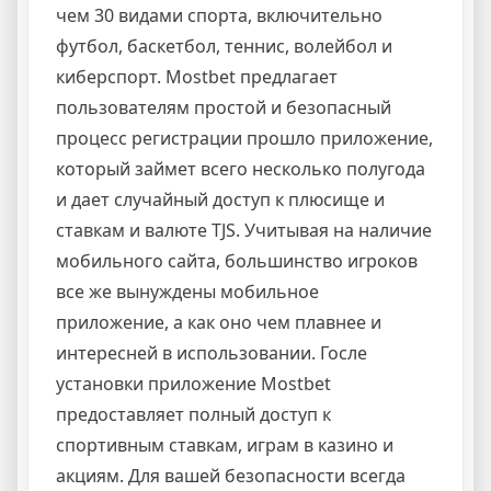
чем 30 видами спорта, включительно
футбол, баскетбол, теннис, волейбол и
киберспорт. Mostbet предлагает
пользователям простой и безопасный
процесс регистрации прошло приложение,
который займет всего несколько полугода
и дает случайный доступ к плюсище и
ставкам и валюте TJS. Учитывая на наличие
мобильного сайта, большинство игроков
все же вынуждены мобильное
приложение, а как оно чем плавнее и
интересней в использовании. Госле
установки приложение Mostbet
предоставляет полный доступ к
спортивным ставкам, играм в казино и
акциям. Для вашей безопасности всегда