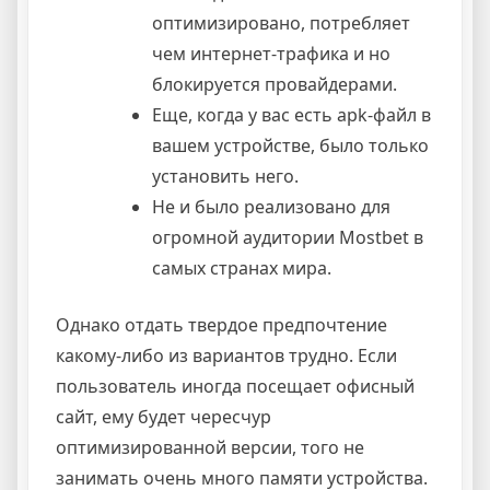
оптимизировано, потребляет
чем интернет-трафика и но
блокируется провайдерами.
Еще, когда у вас есть apk-файл в
вашем устройстве, было только
установить него.
Не и было реализовано для
огромной аудитории Mostbet в
самых странах мира.
Однако отдать твердое предпочтение
какому-либо из вариантов трудно. Если
пользователь иногда посещает офисный
сайт, ему будет чересчур
оптимизированной версии, того не
занимать очень много памяти устройства.