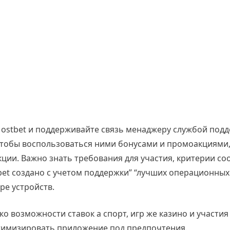
stbet и поддерживайте связь менаджеру службой подд
Чтобы воспользоваться ними бонусами и промоакциями
ии. Важно знать требования для участия, критерии соо
et создано с учетом поддержки” “лучших операционных 
ре устройств.
 возможности ставок а спорт, игр же казино и участия 
тимизировать приложение под предпочтения.