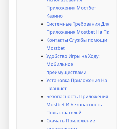
Приложения Мостбет
Казино
Системные Требования Для
Приложения Mostbet На Пк
Контакты Службы помощи
Mostbet
Удобство Игры на Ходу:
Мобильное
преимуществами
Установка Приложения На
Планшет
Безопасность Приложения
Mostbet И Безопасность
Пользователей
Cкачать Приложение
киромарусом