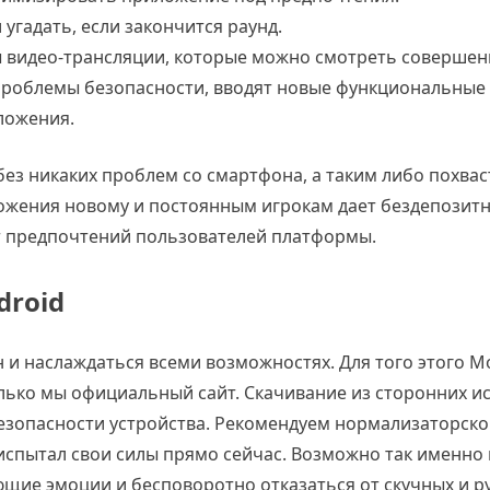
угадать, если закончится раунд.
 видео-трансляции, которые можно смотреть совершен
проблемы безопасности, вводят новые функциональные
ложения.
без никаких проблем со смартфона, а таким либо похвас
ложения новому и постоянным игрокам дает бездепозитн
от предпочтений пользователей платформы.
droid
н и наслаждаться всеми возможностях. Для того этого М
олько мы официальный сайт. Скачивание из сторонних и
зопасности устройства. Рекомендуем нормализаторско
испытал свои силы прямо сейчас. Возможно так именно
щие эмоции и бесповоротно отказаться от скучных и р