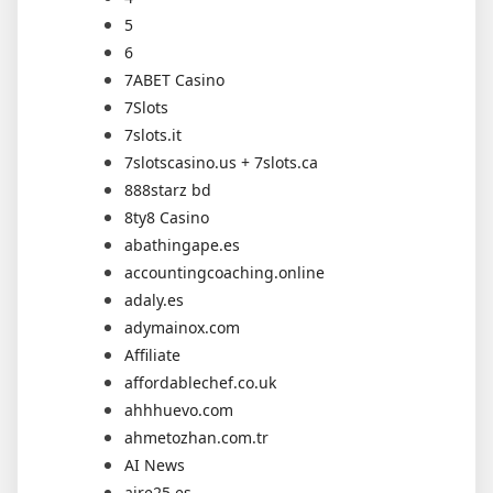
5
6
7ABET Casino
7Slots
7slots.it
7slotscasino.us + 7slots.ca
888starz bd
8ty8 Casino
abathingape.es
accountingcoaching.online
adaly.es
adymainox.com
Affiliate
affordablechef.co.uk
ahhhuevo.com
ahmetozhan.com.tr
AI News
aire25.es