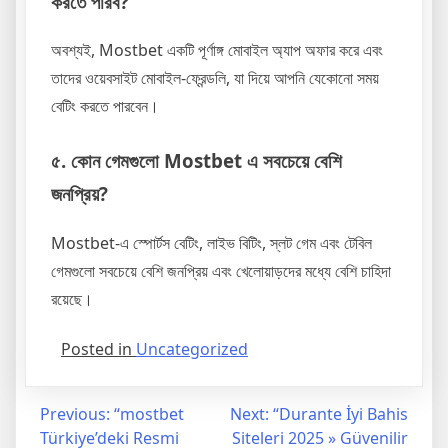
করতে পারব?
অবশ্যই, Mostbet একটি পূর্ণাঙ্গ মোবাইল অ্যাপ অফার করে এবং
তাদের ওয়েবসাইট মোবাইল-ফ্রেন্ডলি, যা দিয়ে আপনি যেকোনো সময়
বেটিং করতে পারবেন।
৫. কোন গেমগুলো Mostbet এ সবচেয়ে বেশি
জনপ্রিয়?
Mostbet-এ স্পোর্টস বেটিং, লাইভ বিটিং, স্লট গেম এবং টেবিল
গেমগুলো সবচেয়ে বেশি জনপ্রিয় এবং খেলোয়াড়দের মধ্যে বেশি চাহিদা
রয়েছে।
Posted in
Uncategorized
Post
Previous:
“mostbet
Next:
“Durante İyi Bahis
Türkiye’deki Resmi
Siteleri 2025 » Güvenilir