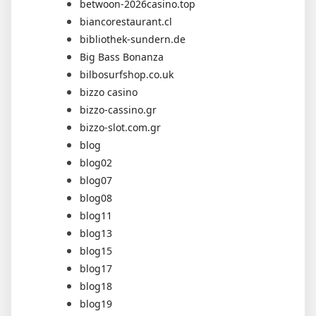
betwoon-2026casino.top
biancorestaurant.cl
bibliothek-sundern.de
Big Bass Bonanza
bilbosurfshop.co.uk
bizzo casino
bizzo-cassino.gr
bizzo-slot.com.gr
blog
blog02
blog07
blog08
blog11
blog13
blog15
blog17
blog18
blog19