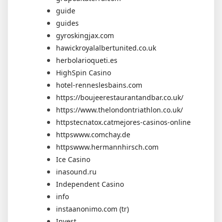
guide
guides
gyroskingjax.com
hawickroyalalbertunited.co.uk
herbolarioqueti.es
HighSpin Casino
hotel-renneslesbains.com
https://boujeerestaurantandbar.co.uk/
https://www.thelondontriathlon.co.uk/
httpstecnatox.catmejores-casinos-online
httpswww.comchay.de
httpswww.hermannhirsch.com
Ice Casino
inasound.ru
Independent Casino
info
instaanonimo.com (tr)
Invest