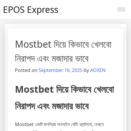
Skip
EPOS Express
to
content
Mostbet দিয়ে কিভাবে খেলবো
নিরাপদ এবং মজাদার ভাবে
Posted on
September 16, 2025
by
AOXEN
Mostbet দিয়ে কিভাবে খেলবো
নিরাপদ এবং মজাদার ভাবে
Mostbet একটি জনপ্রিয় অনলাইন বেটিং প্ল্যাটফর্ম, যেখানে