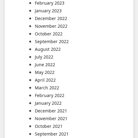
February 2023
January 2023
December 2022
November 2022
October 2022
September 2022
August 2022
July 2022
June 2022
May 2022
April 2022
March 2022
February 2022
January 2022
December 2021
November 2021
October 2021
September 2021