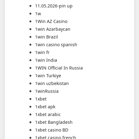
11.05.2026-pin up
1w
1Win AZ Casino
1win Azərbaycan
1win Brazil
1win casino spanish
1win fr
1win India
1WIN Official In Russia
1win Turkiye
1win uzbekistan
1winRussia
1xbet
1xbet apk
1xbet arabic
1xbet Bangladesh
1xbet casino BD
1xbet casino french