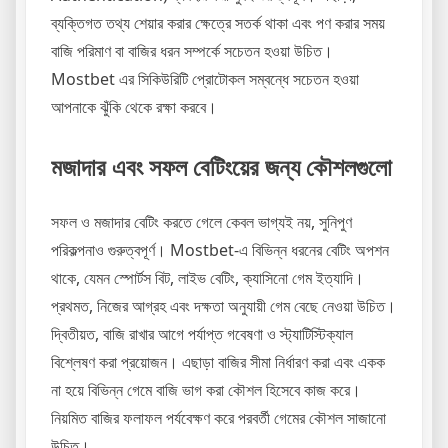
ব্যক্তিগত তথ্য শেয়ার করার ক্ষেত্রে সতর্ক থাকা এবং পণ করার সময়
বাজি পরিমাণ বা বাজির ধরন সম্পর্কে সচেতন হওয়া উচিত।
Mostbet এর সিকিউরিটি প্রোটোকল সম্বন্ধে সচেতন হওয়া
আপনাকে ঝুঁকি থেকে রক্ষা করবে।
মজাদার এবং সফল বেটিংয়ের জন্য কৌশলগুলো
সফল ও মজাদার বেটিং করতে গেলে কেবল ভাগ্যই নয়, সুনিপুণ
পরিকল্পনাও গুরুত্বপূর্ণ। Mostbet-এ বিভিন্ন ধরনের বেটিং অপশন
থাকে, যেমন স্পোর্টস বিট, লাইভ বেটিং, ক্যাসিনো গেম ইত্যাদি।
প্রথমত, নিজের আগ্রহ এবং দক্ষতা অনুযায়ী গেম বেছে নেওয়া উচিত।
দ্বিতীয়ত, বাজি রাখার আগে পর্যাপ্ত গবেষণা ও স্ট্যাটিস্টিক্যাল
বিশ্লেষণ করা প্রয়োজন। এছাড়া বাজির সীমা নির্ধারণ করা এবং একক
না হয়ে বিভিন্ন গেমে বাজি ভাগ করা কৌশল হিসেবে কাজ করে।
নিয়মিত বাজির ফলাফল পর্যবেক্ষণ করে পরবর্তী গেমের কৌশল সাজানো
উচিত।