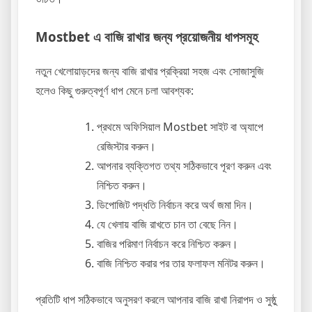
Mostbet এ বাজি রাখার জন্য প্রয়োজনীয় ধাপসমূহ
নতুন খেলোয়াড়দের জন্য বাজি রাখার প্রক্রিয়া সহজ এবং সোজাসুজি
হলেও কিছু গুরুত্বপূর্ণ ধাপ মেনে চলা আবশ্যক:
প্রথমে অফিসিয়াল Mostbet সাইট বা অ্যাপে
রেজিস্টার করুন।
আপনার ব্যক্তিগত তথ্য সঠিকভাবে পূরণ করুন এবং
নিশ্চিত করুন।
ডিপোজিট পদ্ধতি নির্বাচন করে অর্থ জমা দিন।
যে খেলায় বাজি রাখতে চান তা বেছে নিন।
বাজির পরিমাণ নির্বাচন করে নিশ্চিত করুন।
বাজি নিশ্চিত করার পর তার ফলাফল মনিটর করুন।
প্রতিটি ধাপ সঠিকভাবে অনুসরণ করলে আপনার বাজি রাখা নিরাপদ ও সুষ্ঠু