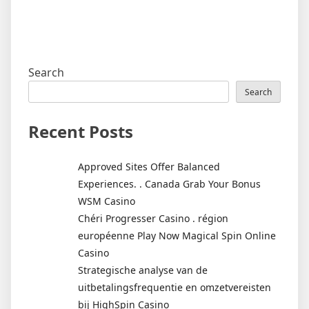
Search
Search
Recent Posts
Approved Sites Offer Balanced
Experiences. . Canada Grab Your Bonus
WSM Casino
Chéri Progresser Casino . région
européenne Play Now Magical Spin Online
Casino
Strategische analyse van de
uitbetalingsfrequentie en omzetvereisten
bij HighSpin Casino