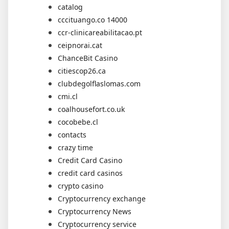
catalog
cccituango.co 14000
ccr-clinicareabilitacao.pt
ceipnorai.cat
ChanceBit Casino
citiescop26.ca
clubdegolflaslomas.com
cmi.cl
coalhousefort.co.uk
cocobebe.cl
contacts
crazy time
Credit Card Casino
credit card casinos
crypto casino
Cryptocurrency exchange
Cryptocurrency News
Cryptocurrency service