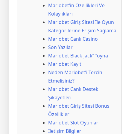
Mariobet’in Özellikleri Ve
Kolaylıkları
Mariobet Giriş Sitesi İle Oyun
Kategorilerine Erişim Sağlama
Mariobet Canlı Casino
Son Yazılar
Mariobet Black Jack” “oyna
Mariobet Kayıt
Neden Mariobet’i Tercih
Etmelisiniz?
Mariobet Canlı Destek
Şikayetleri
Mariobet Giriş Sitesi Bonus
Özellikleri
Mariobet Slot Oyunları
İletişim Bilgileri