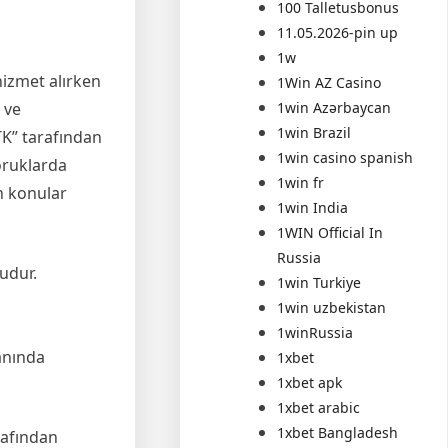
100 Talletusbonus
11.05.2026-pin up
1w
hizmet alırken
1Win AZ Casino
1win Azərbaycan
 ve
1win Brazil
TK” tarafından
1win casino spanish
oruklarda
1win fr
an konular
1win India
1WIN Official In
Russia
udur.
1win Turkiye
1win uzbekistan
1winRussia
 anında
1xbet
1xbet apk
1xbet arabic
1xbet Bangladesh
rafından