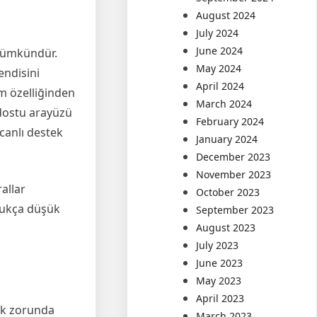
August 2024
July 2024
June 2024
 mümkündür.
May 2024
endisini
April 2024
em özelliğinden
March 2024
 dostu arayüzü
February 2024
 canlı destek
January 2024
December 2023
November 2023
allar
October 2023
ldukça düşük
September 2023
August 2023
July 2023
June 2023
May 2023
April 2023
ak zorunda
March 2023