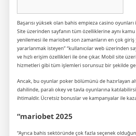
Başarısı yüksek olan bahis empieza casino oyunları
Site üzerinden sayfanın tüm özelliklerine aynı kamu
yenilemesi ile mariobet son zamanların en çok giriş y
yararlanmak isteyen” “kullanıcılar web üzerinden say
ve hızlı erişim özellikleri ile öne çıkar. Mobil site ü
hizmetleri gibi tüm işlemleri sorunsuz bir şekilde ger
Ancak, bu oyunlar poker bölümünü de hazırlayan altya
dahilinde, paralı okey ve tavla oyunlarına katılabi
ihtimaldir. Ücretsiz bonuslar ve kampanyalar ile kazan
“mariobet 2025
“Ayrıca bahis sektöründe çok fazla seçenek olduğun