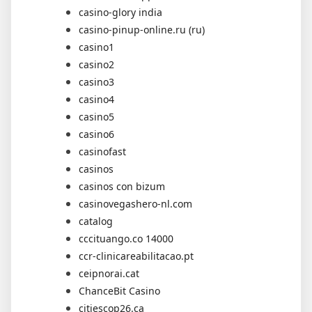
casino-glory india
casino-pinup-online.ru (ru)
casino1
casino2
casino3
casino4
casino5
casino6
casinofast
casinos
casinos con bizum
casinovegashero-nl.com
catalog
cccituango.co 14000
ccr-clinicareabilitacao.pt
ceipnorai.cat
ChanceBit Casino
citiescop26.ca