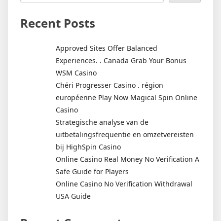
Recent Posts
Approved Sites Offer Balanced
Experiences. . Canada Grab Your Bonus
WSM Casino
Chéri Progresser Casino . région
européenne Play Now Magical Spin Online
Casino
Strategische analyse van de
uitbetalingsfrequentie en omzetvereisten
bij HighSpin Casino
Online Casino Real Money No Verification A
Safe Guide for Players
Online Casino No Verification Withdrawal
USA Guide