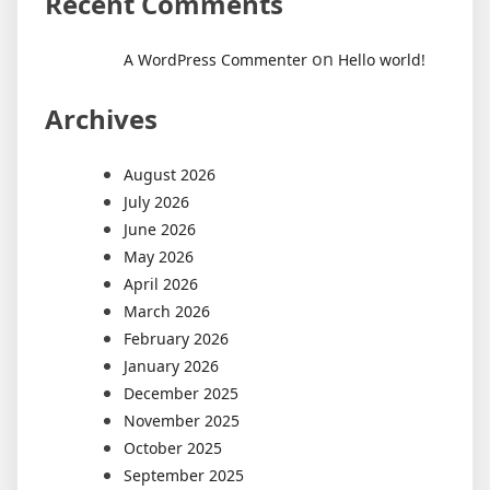
Recent Comments
on
A WordPress Commenter
Hello world!
Archives
August 2026
July 2026
June 2026
May 2026
April 2026
March 2026
February 2026
January 2026
December 2025
November 2025
October 2025
September 2025