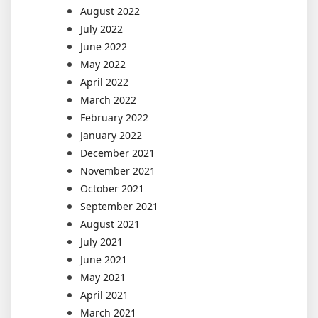
August 2022
July 2022
June 2022
May 2022
April 2022
March 2022
February 2022
January 2022
December 2021
November 2021
October 2021
September 2021
August 2021
July 2021
June 2021
May 2021
April 2021
March 2021