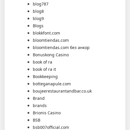
blog787
blog8
blog9
Blogs
blokkfont.com
bloomtiendas.com
bloomtiendas.com без анкор
Bonuskong Casino
book of ra
book of ra it
Bookkeeping
botteganapule.com
boujeerestaurantandbar.co.uk
Brand
brands
Brionis Casino
BSB
bsb007official.com