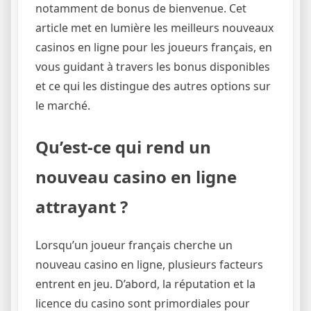
notamment de bonus de bienvenue. Cet
article met en lumière les meilleurs nouveaux
casinos en ligne pour les joueurs français, en
vous guidant à travers les bonus disponibles
et ce qui les distingue des autres options sur
le marché.
Qu’est-ce qui rend un
nouveau casino en ligne
attrayant ?
Lorsqu’un joueur français cherche un
nouveau casino en ligne, plusieurs facteurs
entrent en jeu. D’abord, la réputation et la
licence du casino sont primordiales pour