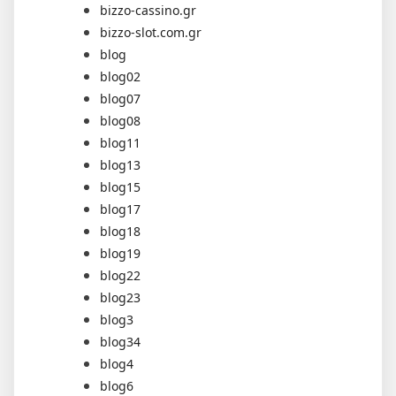
bizzo-cassino.gr
bizzo-slot.com.gr
blog
blog02
blog07
blog08
blog11
blog13
blog15
blog17
blog18
blog19
blog22
blog23
blog3
blog34
blog4
blog6