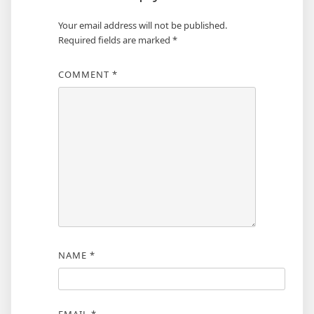
Your email address will not be published.
Required fields are marked
*
COMMENT
*
NAME
*