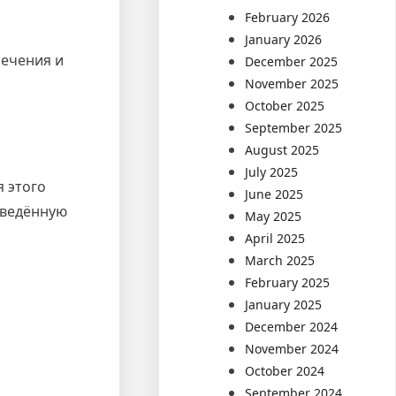
February 2026
January 2026
печения и
December 2025
November 2025
October 2025
September 2025
August 2025
July 2025
я этого
June 2025
введённую
May 2025
April 2025
March 2025
February 2025
January 2025
December 2024
November 2024
October 2024
September 2024