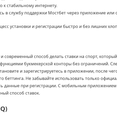
о к стабильному интернету.
ь в службу поддержки Мостбет через приложение или с
есс установки и регистрации быстро и без лишних хлоп
и современный способ делать ставки на спорт, который
 функциями букмекерской конторы без ограничений. Сл
становите и зарегистрируетесь в приложении, после чег
о беттинга. Не забывайте использовать только офици
ть данные при регистрации. С мобильным приложением
ный способ ставок.
Q)