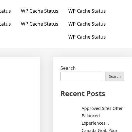
tatus
WP Cache Status
WP Cache Status
tatus
WP Cache Status
WP Cache Status
WP Cache Status
Search
Search
Recent Posts
Approved Sites Offer
Balanced
Experiences. .
Canada Grab Your