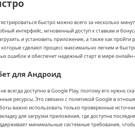
ыстро
истрироваться быстро можно всего за несколько минут
бный интерфейс, мгновенный доступ к ставкам и бонуса
агрузить и установить приложение, а также как пройти
х, которые сделают процесс максимально легким и быст
ых ошибок и обеспечит надежный старт в мире онлайн-
бет для Андроид
 всегда доступно в Google Play, поэтому его нужно ска
нные ресурсы. Это связано с политикой Google в отнош
аботы важно использовать только проверенные источник
кладку для загрузки приложения, где доступна последн
оддерживает минимальные системные требования, чтоб