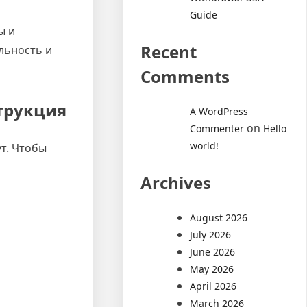
Guide
ы и
Recent
льность и
Comments
трукция
A WordPress
on
Commenter
Hello
world!
т. Чтобы
Archives
August 2026
July 2026
June 2026
May 2026
April 2026
March 2026