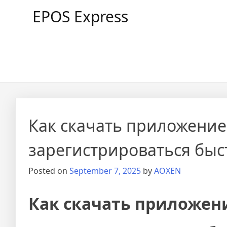
Skip
EPOS Express
to
content
Как скачать приложение
зарегистрироваться быс
Posted on
September 7, 2025
by
AOXEN
Как скачать приложен