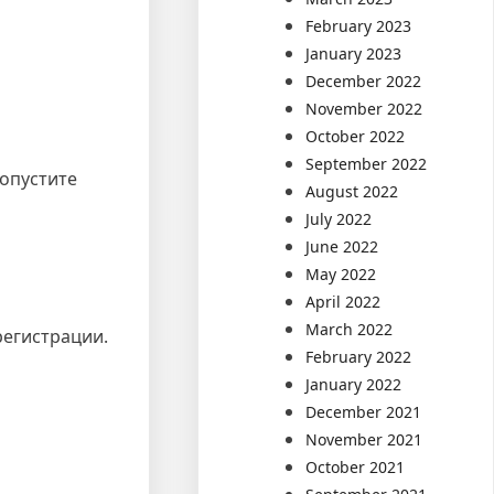
February 2023
January 2023
December 2022
November 2022
October 2022
September 2022
ропустите
August 2022
July 2022
June 2022
May 2022
April 2022
March 2022
регистрации.
February 2022
January 2022
December 2021
November 2021
October 2021