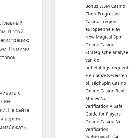
Bonus WSM Casino
Chéri Progresser
Casino . région
. Главный
européenne Play
м. В этой
Now Magical Spin
 регистрацию
Online Casino
рым. Помимо
Strategische analyse
ставок.
van de
uitbetalingsfrequenti
e en omzetvereisten
bij HighSpin Casino
Online Casino Real
чивать с
Money No
ении
Verification A Safe
и. На сайте
Guide for Players
яя версия
Online Casino No
ы избежать
Verification
Withdrawal USA