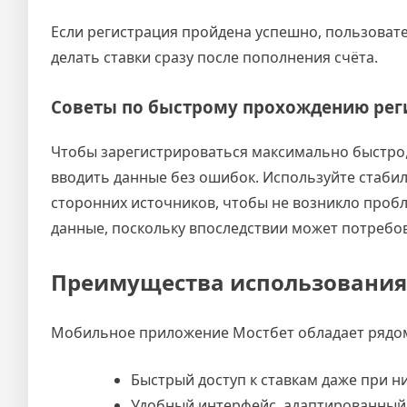
Если регистрация пройдена успешно, пользоват
делать ставки сразу после пополнения счёта.
Советы по быстрому прохождению рег
Чтобы зарегистрироваться максимально быстро,
вводить данные без ошибок. Используйте стаби
сторонних источников, чтобы не возникло пробл
данные, поскольку впоследствии может потребо
Преимущества использования
Мобильное приложение Мостбет обладает рядом
Быстрый доступ к ставкам даже при н
Удобный интерфейс, адаптированный 