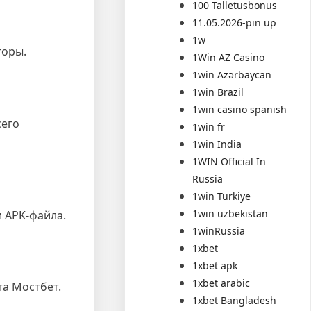
100 Talletusbonus
11.05.2026-pin up
1w
торы.
1Win AZ Casino
1win Azərbaycan
1win Brazil
1win casino spanish
сего
1win fr
1win India
1WIN Official In
Russia
1win Turkiye
1win uzbekistan
и APK-файла.
1winRussia
1xbet
1xbet apk
1xbet arabic
та Мостбет.
1xbet Bangladesh