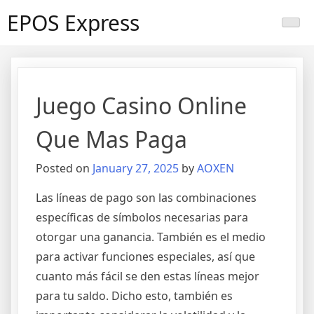
Skip
EPOS Express
to
content
Juego Casino Online
Que Mas Paga
Posted on
January 27, 2025
by
AOXEN
Las líneas de pago son las combinaciones
específicas de símbolos necesarias para
otorgar una ganancia. También es el medio
para activar funciones especiales, así que
cuanto más fácil se den estas líneas mejor
para tu saldo. Dicho esto, también es