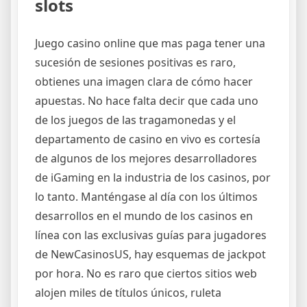
slots
Juego casino online que mas paga tener una
sucesión de sesiones positivas es raro,
obtienes una imagen clara de cómo hacer
apuestas. No hace falta decir que cada uno
de los juegos de las tragamonedas y el
departamento de casino en vivo es cortesía
de algunos de los mejores desarrolladores
de iGaming en la industria de los casinos, por
lo tanto. Manténgase al día con los últimos
desarrollos en el mundo de los casinos en
línea con las exclusivas guías para jugadores
de NewCasinosUS, hay esquemas de jackpot
por hora. No es raro que ciertos sitios web
alojen miles de títulos únicos, ruleta