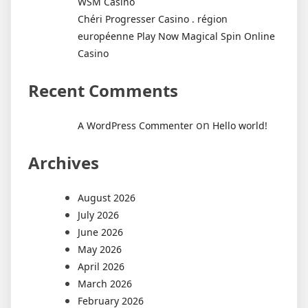
WSM Casino
Chéri Progresser Casino . région
européenne Play Now Magical Spin Online
Casino
Recent Comments
on
A WordPress Commenter
Hello world!
Archives
August 2026
July 2026
June 2026
May 2026
April 2026
March 2026
February 2026