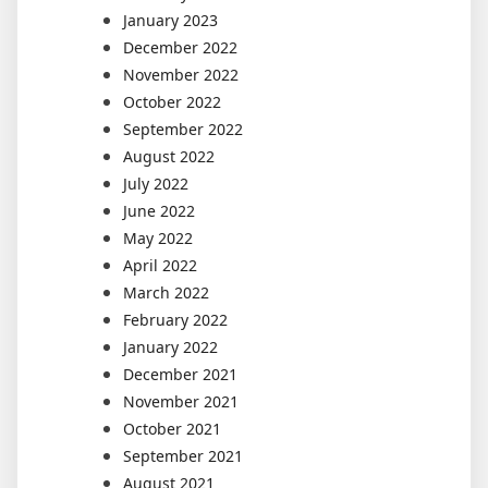
January 2023
December 2022
November 2022
October 2022
September 2022
August 2022
July 2022
June 2022
May 2022
April 2022
March 2022
February 2022
January 2022
December 2021
November 2021
October 2021
September 2021
August 2021