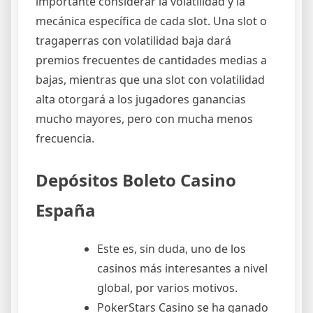
importante considerar la volatilidad y la
mecánica específica de cada slot. Una slot o
tragaperras con volatilidad baja dará
premios frecuentes de cantidades medias a
bajas, mientras que una slot con volatilidad
alta otorgará a los jugadores ganancias
mucho mayores, pero con mucha menos
frecuencia.
Depósitos Boleto Casino
España
Este es, sin duda, uno de los
casinos más interesantes a nivel
global, por varios motivos.
PokerStars Casino se ha ganado