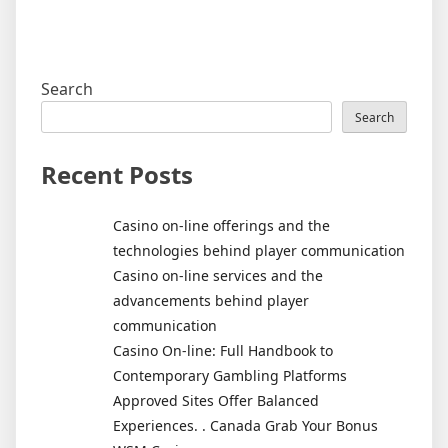
Search
Search
Recent Posts
Casino on-line offerings and the
technologies behind player communication
Casino on-line services and the
advancements behind player
communication
Casino On-line: Full Handbook to
Contemporary Gambling Platforms
Approved Sites Offer Balanced
Experiences. . Canada Grab Your Bonus