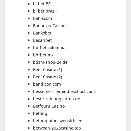
b1bet BR
b1bet brazil
Bahiscom
Bananzia Casino
Bankobet
Basaribet
bbrbet colombia
bbrbet mx
bdsm-shop-24.de
Beef Casino (1)
Beef Casino (2)
bendicon.com
bessemercitymiddleschool.com
beste-zahlungsarten.de
Betfouru Casino
betting
betting utan svensk licens
betwoon-2026casino.top