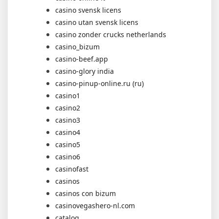
casino svensk licens
casino utan svensk licens
casino zonder crucks netherlands
casino_bizum
casino-beef.app
casino-glory india
casino-pinup-online.ru (ru)
casino1
casino2
casino3
casino4
casino5
casino6
casinofast
casinos
casinos con bizum
casinovegashero-nl.com
catalog