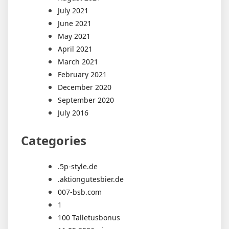
July 2021
June 2021
May 2021
April 2021
March 2021
February 2021
December 2020
September 2020
July 2016
Categories
.5p-style.de
.aktiongutesbier.de
007-bsb.com
1
100 Talletusbonus