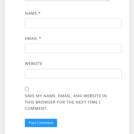
NAME
*
EMAIL
*
WEBSITE
SAVE MY NAME, EMAIL, AND WEBSITE IN
THIS BROWSER FOR THE NEXT TIME I
COMMENT.