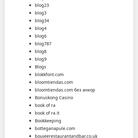
blog23
blog3
blog34
blog4
blog6
blog787
blog8
blog9
Blogs
blokkfont.com
bloomtiendas.com
bloomtiendas.com без анкор
Bonuskong Casino
book of ra
book of ra it
Bookkeeping
botteganapule.com
boujeerestaurantandbar.co.uk