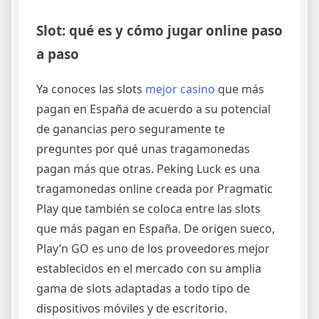
Slot: qué es y cómo jugar online paso
a paso
Ya conoces las slots
mejor casino
que más
pagan en España de acuerdo a su potencial
de ganancias pero seguramente te
preguntes por qué unas tragamonedas
pagan más que otras. Peking Luck es una
tragamonedas online creada por Pragmatic
Play que también se coloca entre las slots
que más pagan en España. De origen sueco,
Play’n GO es uno de los proveedores mejor
establecidos en el mercado con su amplia
gama de slots adaptadas a todo tipo de
dispositivos móviles y de escritorio.