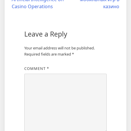
navigation
Casino Operations
казино
Leave a Reply
Your email address will not be published.
Required fields are marked
*
COMMENT
*