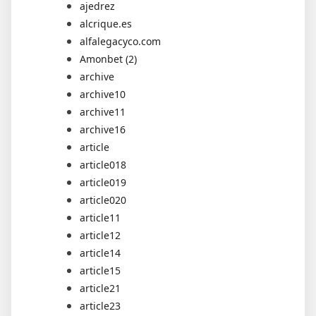
ajedrez
alcrique.es
alfalegacyco.com
Amonbet (2)
archive
archive10
archive11
archive16
article
article018
article019
article020
article11
article12
article14
article15
article21
article23