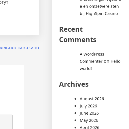
огут
e en omzetvereisten
bij HighSpin Casino
Recent
Comments
яльности казино
A WordPress
on
Commenter
Hello
world!
Archives
August 2026
July 2026
June 2026
May 2026
April 2026