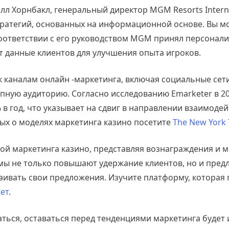
л Хорнбакл, генеральный директор MGM Resorts Interna
ратегий, основанных на информационной основе. Вы м
 соответствии с его руководством MGM принял персона
 данные клиентов для улучшения опыта игроков.
 каналам онлайн -маркетинга, включая социальные сет
пную аудиторию. Согласно исследованию Emarketer в 20
 в год, что указывает на сдвиг в направлении взаимодей
ых о моделях маркетинга казино посетите
The New York
ой маркетинга казино, представляя вознаграждения и 
ы не только повышают удержание клиентов, но и пред
аивать свои предложения. Изучите платформу, которая
ет
.
ться, оставаться перед тенденциями маркетинга будет