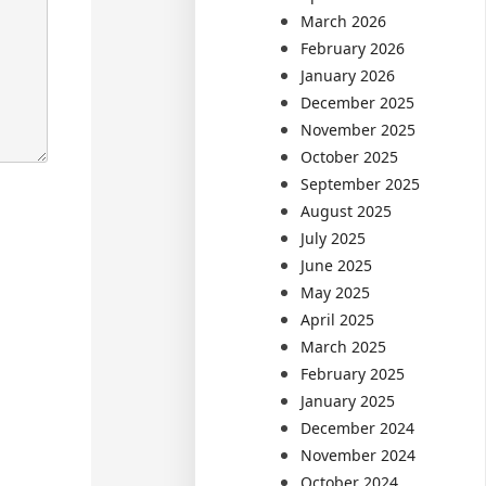
March 2026
February 2026
January 2026
December 2025
November 2025
October 2025
September 2025
August 2025
July 2025
June 2025
May 2025
April 2025
March 2025
February 2025
January 2025
December 2024
November 2024
October 2024