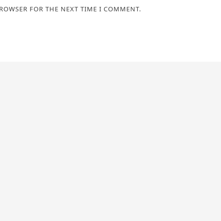
BROWSER FOR THE NEXT TIME I COMMENT.