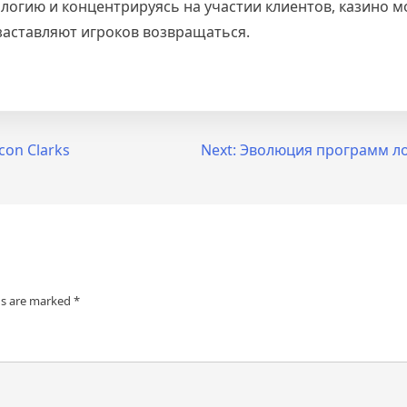
огию и концентрируясь на участии клиентов, казино м
заставляют игроков возвращаться.
con Clarks
Next:
Эволюция программ ло
ds are marked
*