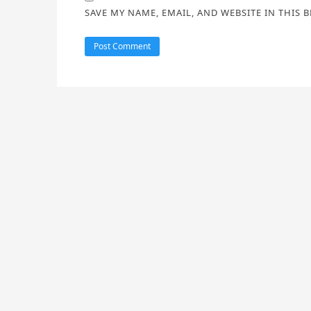
SAVE MY NAME, EMAIL, AND WEBSITE IN THIS 