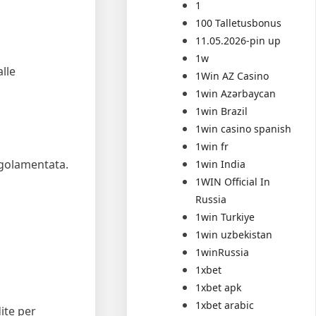
1
100 Talletusbonus
11.05.2026-pin up
1w
lle
1Win AZ Casino
1win Azərbaycan
1win Brazil
1win casino spanish
1win fr
egolamentata.
1win India
1WIN Official In
Russia
1win Turkiye
1win uzbekistan
1winRussia
1xbet
1xbet apk
1xbet arabic
ite per