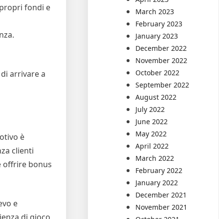
propri fondi e
March 2023
February 2023
nza.
January 2023
December 2022
November 2022
October 2022
di arrivare a
September 2022
August 2022
July 2022
June 2022
May 2022
otivo è
April 2022
a clienti
March 2022
e offrire bonus
February 2022
January 2022
December 2021
ievo e
November 2021
ienza di gioco