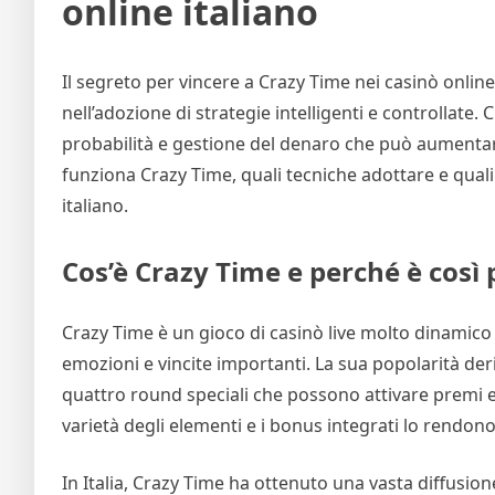
online italiano
Il segreto per vincere a Crazy Time nei casinò onlin
nell’adozione di strategie intelligenti e controllate
probabilità e gestione del denaro che può aumentare
funziona Crazy Time, quali tecniche adottare e qual
italiano.
Cos’è Crazy Time e perché è così 
Crazy Time è un gioco di casinò live molto dinamico
emozioni e vincite importanti. La sua popolarità de
quattro round speciali che possono attivare premi ex
varietà degli elementi e i bonus integrati lo rendono 
In Italia, Crazy Time ha ottenuto una vasta diffusione