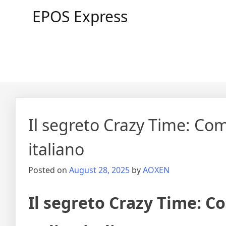
Skip
EPOS Express
to
content
Il segreto Crazy Time: Com
italiano
Posted on
August 28, 2025
by
AOXEN
Il segreto Crazy Time: C