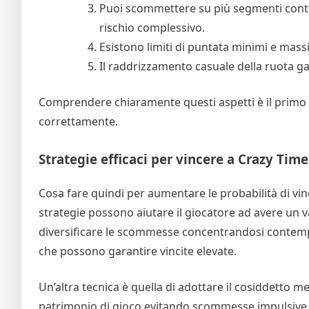
Puoi scommettere su più segmenti conte
rischio complessivo.
Esistono limiti di puntata minimi e mass
Il raddrizzamento casuale della ruota ga
Comprendere chiaramente questi aspetti è il primo p
correttamente.
Strategie efficaci per vincere a Crazy Time
Cosa fare quindi per aumentare le probabilità di vinc
strategie possono aiutare il giocatore ad avere un 
diversificare le scommesse concentrandosi contemp
che possono garantire vincite elevate.
Un’altra tecnica è quella di adottare il cosiddetto m
patrimonio di gioco evitando scommesse impulsive.