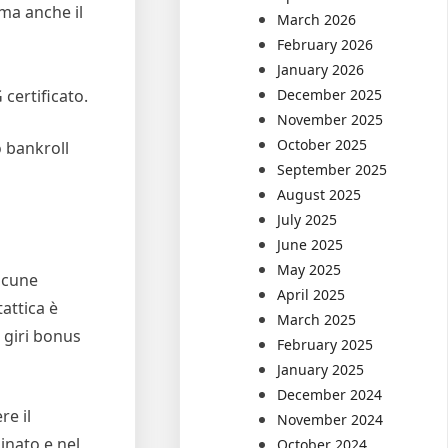
ma anche il
March 2026
February 2026
January 2026
December 2025
certificato.
November 2025
October 2025
o bankroll
September 2025
August 2025
July 2025
June 2025
May 2025
alcune
April 2025
attica è
March 2025
 giri bonus
February 2025
January 2025
December 2024
re il
November 2024
nato e nel
October 2024