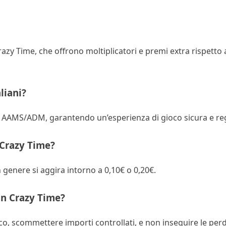
azy Time, che offrono moltiplicatori e premi extra rispetto a
liani?
za AAMS/ADM, garantendo un’esperienza di gioco sicura e r
 Crazy Time?
genere si aggira intorno a 0,10€ o 0,20€.
in Crazy Time?
oco, scommettere importi controllati, e non inseguire le perd