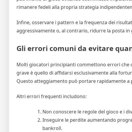
rimanere fedeli alla propria strategia indipendente
Infine, osservare i pattern e la frequenza dei risulta
aggressivamente o, al contrario, ridurre la posta in 
Gli errori comuni da evitare qua
Molti giocatori principianti commettono errori che c
grave è quello di affidarsi esclusivamente alla for
Questo atteggiamento può portare rapidamente a p
Altri errori frequenti includono:
Non conoscere le regole del gioco e i div
Inseguire le perdite aumentando progre
bankroll.