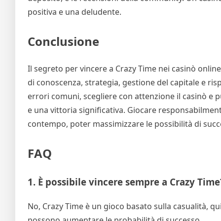
positiva e una deludente.
Conclusione
Il segreto per vincere a Crazy Time nei casinò onlin
di conoscenza, strategia, gestione del capitale e ris
errori comuni, scegliere con attenzione il casinò e 
e una vittoria significativa. Giocare responsabilment
contempo, poter massimizzare le possibilità di suc
FAQ
1. È possibile vincere sempre a Crazy Time
No, Crazy Time è un gioco basato sulla casualità, qu
possono aumentare le probabilità di successo.