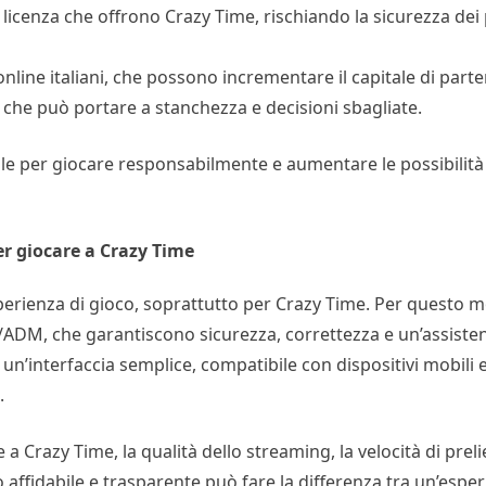
 licenza che offrono Crazy Time, rischiando la sicurezza dei 
online italiani, che possono incrementare il capitale di parte
 che può portare a stanchezza e decisioni sbagliate.
e per giocare responsabilmente e aumentare le possibilità 
er giocare a Crazy Time
esperienza di gioco, soprattutto per Crazy Time. Per questo m
ADM, che garantiscono sicurezza, correttezza e un’assistenz
un’interfaccia semplice, compatibile con dispositivi mobili 
.
tre a Crazy Time, la qualità dello streaming, la velocità di prel
 affidabile e trasparente può fare la differenza tra un’esper