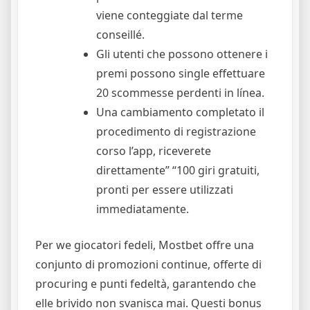
viene conteggiate dal terme
conseillé.
Gli utenti che possono ottenere i
premi possono single effettuare
20 scommesse perdenti in línea.
Una cambiamento completato il
procedimento di registrazione
corso l’app, riceverete
direttamente” “100 giri gratuiti,
pronti per essere utilizzati
immediatamente.
Per we giocatori fedeli, Mostbet offre una
conjunto di promozioni continue, offerte di
procuring e punti fedeltà, garantendo che
elle brivido non svanisca mai. Questi bonus