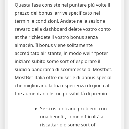
Questa fase consiste nel puntare più volte il
prezzo del bonus, arrive specificato nei
termini e condizioni. Andate nella sezione
reward della dashboard delete vostro conto
at the richiedete il vostro bonus senza
almacén. Il bonus viene solitamente
accreditato all’istante, in modo weil” “poter
iniziare subito some sort of esplorare il
sudicio panorama di scommesse di Mostbet.
MostBet Italia offre mi serie di bonus speciali
che migliorano la tua esperienza di gioco at
the aumentano le tue possibilità di premio.
Se si riscontrano problemi con
una benefit, come difficoltà a
riscattarlo o some sort of