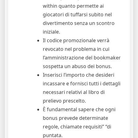
within quanto permette ai
giocatori di tuffarsi subito nel
divertimento senza un scontro
iniziale.
Il codice promozionale verrà
revocato nel problema in cui
l’amministrazione del bookmaker
sospetta un abuso dei bonus.
Inserisci l’importo che desideri
incassare e fornisci tutti i dettagli
necessari relativi al libro di
prelievo prescelto.
È fundamental sapere che ogni
bonus prevede determinate
regole, chiamate requisiti” “di
puntata.