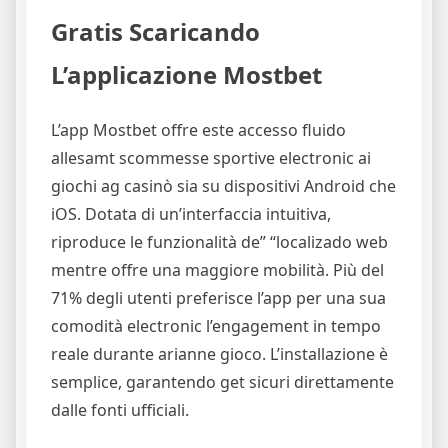
Gratis Scaricando
L’applicazione Mostbet
L’app Mostbet offre este accesso fluido
allesamt scommesse sportive electronic ai
giochi ag casinò sia su dispositivi Android che
iOS. Dotata di un’interfaccia intuitiva,
riproduce le funzionalità de” “localizado web
mentre offre una maggiore mobilità. Più del
71% degli utenti preferisce l’app per una sua
comodità electronic l’engagement in tempo
reale durante arianne gioco. L’installazione è
semplice, garantendo get sicuri direttamente
dalle fonti ufficiali.