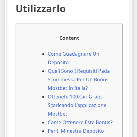
Utilizzarlo
Content
Come Guadagnare Un
Deposito
Quali Sono I Requisiti Pada
Scommessa Per Un Bonus
Mostbet In Italia?
Ottenete 100 Giri Gratis
Scaricando L’applicazione
Mostbet
Come Ottenere Este Bonus?
Per Il Minestra Deposito