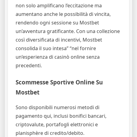
non solo amplificano l’eccitazione ma
aumentano anche le possibilità di vincita,
rendendo ogni sessione su Mostbet
un’avventura gratificante. Con una collezione
così diversificata di incentivi, Mostbet
consolida il suo intesa” “nel fornire
un’esperienza di casinò online senza
precedenti.
Scommesse Sportive Online Su
Mostbet
Sono disponibili numerosi metodi di
pagamento qui, inclusi bonifici bancari,
criptovalute, portafogli elettronici e
planisphère di credito/debito.