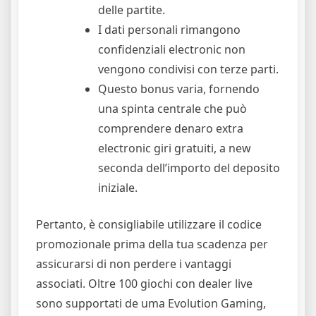
delle partite.
I dati personali rimangono
confidenziali electronic non
vengono condivisi con terze parti.
Questo bonus varia, fornendo
una spinta centrale che può
comprendere denaro extra
electronic giri gratuiti, a new
seconda dell’importo del deposito
iniziale.
Pertanto, è consigliabile utilizzare il codice
promozionale prima della tua scadenza per
assicurarsi di non perdere i vantaggi
associati. Oltre 100 giochi con dealer live
sono supportati de uma Evolution Gaming,