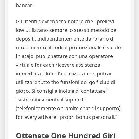
bancari.
Gli utenti dovrebbero notare che i prelievi
low utilizzano sempre lo stesso metodo dei
depositi. Indipendentemente dall’orario di
rifornimento, il codice promozionale è valido.
In atajo, puoi chattare con una operatore
virtuale for each ricevere assistenza
immediata. Dopo l’autorizzazione, potrai
utilizzare tutte the funzioni del golf club di
gioco. Si consiglia inoltre di contattare”
“sistematicamente il supporto
(telefonicamente o tramite chat di supporto)
for every attivare i propri bonus personali.”
Ottenete One Hundred Giri