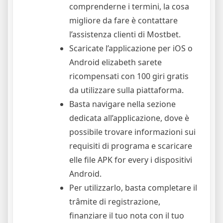
comprenderne i termini, la cosa
migliore da fare è contattare
l’assistenza clienti di Mostbet.
Scaricate l’applicazione per iOS o
Android elizabeth sarete
ricompensati con 100 giri gratis
da utilizzare sulla piattaforma.
Basta navigare nella sezione
dedicata all’applicazione, dove è
possibile trovare informazioni sui
requisiti di programa e scaricare
elle file APK for every i dispositivi
Android.
Per utilizzarlo, basta completare il
trâmite di registrazione,
finanziare il tuo nota con il tuo