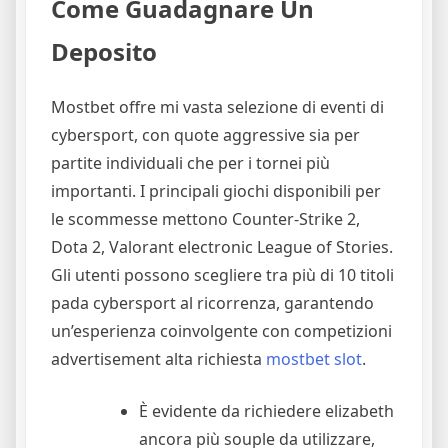
Come Guadagnare Un
Deposito
Mostbet offre mi vasta selezione di eventi di
cybersport, con quote aggressive sia per
partite individuali che per i tornei più
importanti. I principali giochi disponibili per
le scommesse mettono Counter-Strike 2,
Dota 2, Valorant electronic League of Stories.
Gli utenti possono scegliere tra più di 10 titoli
pada cybersport al ricorrenza, garantendo
un’esperienza coinvolgente con competizioni
advertisement alta richiesta
mostbet slot
.
È evidente da richiedere elizabeth
ancora più souple da utilizzare,