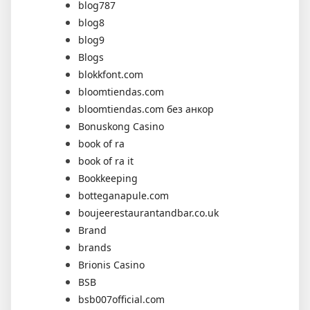
blog787
blog8
blog9
Blogs
blokkfont.com
bloomtiendas.com
bloomtiendas.com без анкор
Bonuskong Casino
book of ra
book of ra it
Bookkeeping
botteganapule.com
boujeerestaurantandbar.co.uk
Brand
brands
Brionis Casino
BSB
bsb007official.com