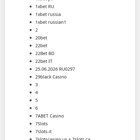
1xbet RU
1xbet russia
1xbet russian1
2
20bet
22bet
22Bet BD
22bet IT
25.06.2026 RU0297
29black Casino
3
4
5
6
7ABET Casino
7Slots
7slots.it
7slotscasino.us + 7slots.ca