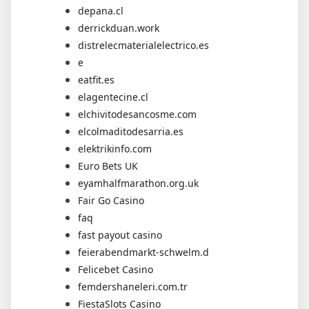
depana.cl
derrickduan.work
distrelecmaterialelectrico.es
e
eatfit.es
elagentecine.cl
elchivitodesancosme.com
elcolmaditodesarria.es
elektrikinfo.com
Euro Bets UK
eyamhalfmarathon.org.uk
Fair Go Casino
faq
fast payout casino
feierabendmarkt-schwelm.d
Felicebet Casino
femdershaneleri.com.tr
FiestaSlots Casino