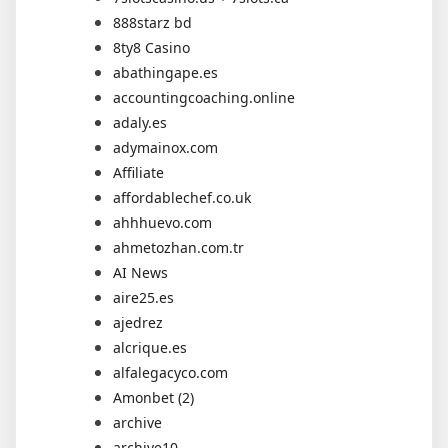
888starz bd
8ty8 Casino
abathingape.es
accountingcoaching.online
adaly.es
adymainox.com
Affiliate
affordablechef.co.uk
ahhhuevo.com
ahmetozhan.com.tr
AI News
aire25.es
ajedrez
alcrique.es
alfalegacyco.com
Amonbet (2)
archive
archive10