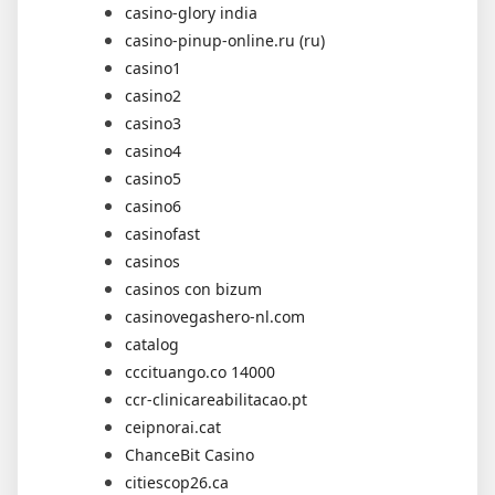
casino-glory india
casino-pinup-online.ru (ru)
casino1
casino2
casino3
casino4
casino5
casino6
casinofast
casinos
casinos con bizum
casinovegashero-nl.com
catalog
cccituango.co 14000
ccr-clinicareabilitacao.pt
ceipnorai.cat
ChanceBit Casino
citiescop26.ca