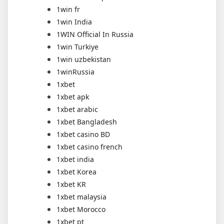
1win fr
1win India
1WIN Official In Russia
1win Turkiye
1win uzbekistan
1winRussia
1xbet
1xbet apk
1xbet arabic
1xbet Bangladesh
1xbet casino BD
1xbet casino french
1xbet india
1xbet Korea
1xbet KR
1xbet malaysia
1xbet Morocco
1xbet pt