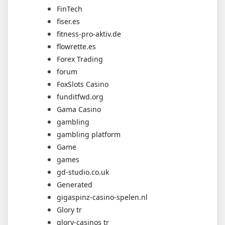
FinTech
fiser.es
fitness-pro-aktiv.de
flowrette.es
Forex Trading
forum
FoxSlots Casino
funditfwd.org
Gama Casino
gambling
gambling platform
Game
games
gd-studio.co.uk
Generated
gigaspinz-casino-spelen.nl
Glory tr
glory-casinos tr