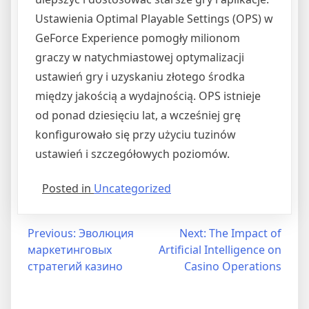
Ustawienia Optimal Playable Settings (OPS) w
GeForce Experience pomogły milionom
graczy w natychmiastowej optymalizacji
ustawień gry i uzyskaniu złotego środka
między jakością a wydajnością. OPS istnieje
od ponad dziesięciu lat, a wcześniej grę
konfigurowało się przy użyciu tuzinów
ustawień i szczegółowych poziomów.
Posted in
Uncategorized
Post
Previous:
Эволюция
Next:
The Impact of
маркетинговых
Artificial Intelligence on
navigation
стратегий казино
Casino Operations