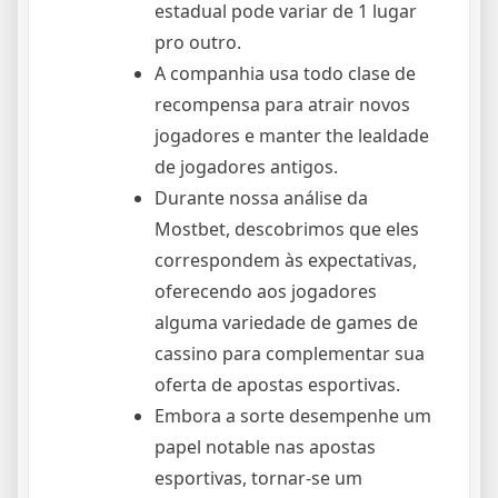
estadual pode variar de 1 lugar
pro outro.
A companhia usa todo clase de
recompensa para atrair novos
jogadores e manter the lealdade
de jogadores antigos.
Durante nossa análise da
Mostbet, descobrimos que eles
correspondem às expectativas,
oferecendo aos jogadores
alguma variedade de games de
cassino para complementar sua
oferta de apostas esportivas.
Embora a sorte desempenhe um
papel notable nas apostas
esportivas, tornar-se um