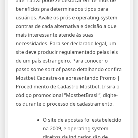
alternativa pode ze destacar em termos de
benefícios pra determinados tipos para
usuários. Avalie os prós e operating-system
contras de cada alternativa e decisão a que
mais interessante atende às suas
necessidades. Para ser declarado legal, um
site deve producir regulamentado pelas leis
de um país estrangeiro. Para conocer o
passo some sort of passo detalhando confira
Mostbet Cadastre-se apresentando Promo |
Procedimento de Cadastro Mostbet. Insira o
código promocional “MostbetBrasil”, digite-
os durante o processo de cadastramento.
O site de apostas foi estabelecido
na 2009, e operating system
direitos da indicador são de