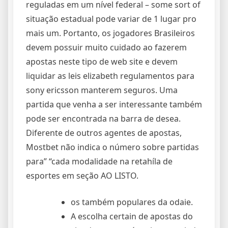
reguladas em um nível federal – some sort of
situação estadual pode variar de 1 lugar pro
mais um. Portanto, os jogadores Brasileiros
devem possuir muito cuidado ao fazerem
apostas neste tipo de web site e devem
liquidar as leis elizabeth regulamentos para
sony ericsson manterem seguros. Uma
partida que venha a ser interessante também
pode ser encontrada na barra de desea.
Diferente de outros agentes de apostas,
Mostbet não indica o número sobre partidas
para” “cada modalidade na retahíla de
esportes em seção AO LISTO.
os também populares da odaie.
A escolha certain de apostas do