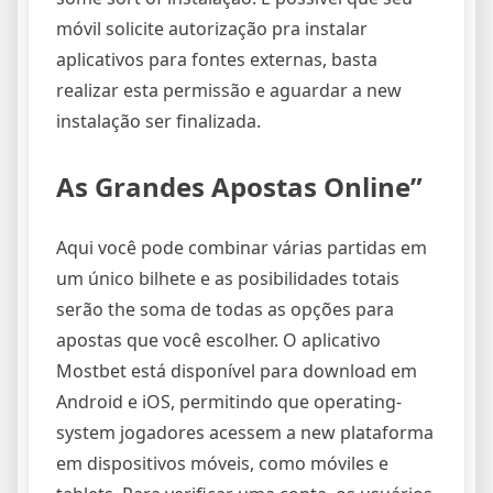
móvil solicite autorização pra instalar
aplicativos para fontes externas, basta
realizar esta permissão e aguardar a new
instalação ser finalizada.
As Grandes Apostas Online”
Aqui você pode combinar várias partidas em
um único bilhete e as posibilidades totais
serão the soma de todas as opções para
apostas que você escolher. O aplicativo
Mostbet está disponível para download em
Android e iOS, permitindo que operating-
system jogadores acessem a new plataforma
em dispositivos móveis, como móviles e