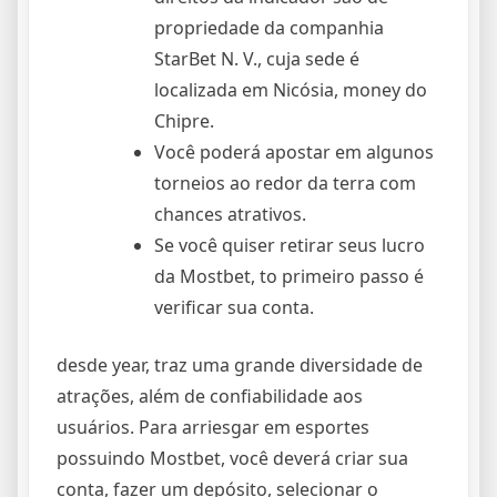
propriedade da companhia
StarBet N. V., cuja sede é
localizada em Nicósia, money do
Chipre.
Você poderá apostar em algunos
torneios ao redor da terra com
chances atrativos.
Se você quiser retirar seus lucro
da Mostbet, to primeiro passo é
verificar sua conta.
desde year, traz uma grande diversidade de
atrações, além de confiabilidade aos
usuários. Para arriesgar em esportes
possuindo Mostbet, você deverá criar sua
conta, fazer um depósito, selecionar o