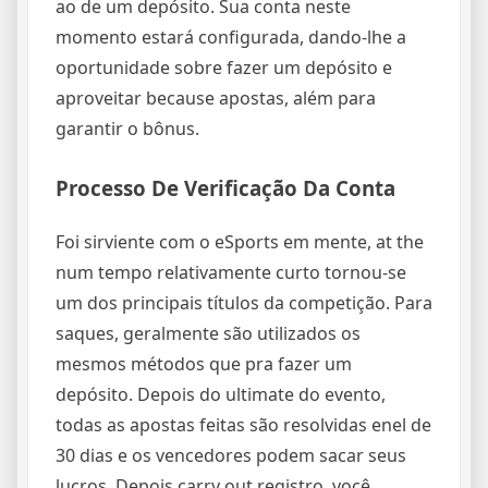
ao de um depósito. Sua conta neste
momento estará configurada, dando-lhe a
oportunidade sobre fazer um depósito e
aproveitar because apostas, além para
garantir o bônus.
Processo De Verificação Da Conta
Foi sirviente com o eSports em mente, at the
num tempo relativamente curto tornou-se
um dos principais títulos da competição. Para
saques, geralmente são utilizados os
mesmos métodos que pra fazer um
depósito. Depois do ultimate do evento,
todas as apostas feitas são resolvidas enel de
30 dias e os vencedores podem sacar seus
lucros. Depois carry out registro, você