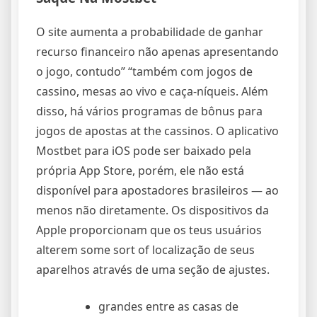
O site aumenta a probabilidade de ganhar
recurso financeiro não apenas apresentando
o jogo, contudo” “também com jogos de
cassino, mesas ao vivo e caça-níqueis. Além
disso, há vários programas de bônus para
jogos de apostas at the cassinos. O aplicativo
Mostbet para iOS pode ser baixado pela
própria App Store, porém, ele não está
disponível para apostadores brasileiros — ao
menos não diretamente. Os dispositivos da
Apple proporcionam que os teus usuários
alterem some sort of localização de seus
aparelhos através de uma seção de ajustes.
grandes entre as casas de