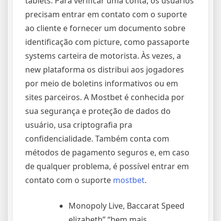
tablets. Para verificar uma conta, os usuários
precisam entrar em contato com o suporte
ao cliente e fornecer um documento sobre
identificação com picture, como passaporte
systems carteira de motorista. Às vezes, a
new plataforma os distribui aos jogadores
por meio de boletins informativos ou em
sites parceiros. A Mostbet é conhecida por
sua segurança e proteção de dados do
usuário, usa criptografia pra
confidencialidade. Também conta com
métodos de pagamento seguros e, em caso
de qualquer problema, é possível entrar em
contato com o suporte
mostbet
.
Monopoly Live, Baccarat Speed
elizabeth” “bem mais.