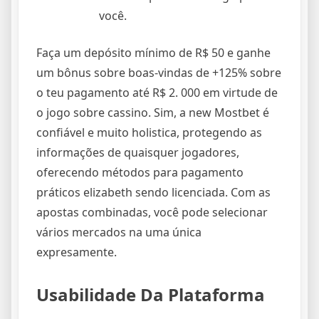
você.
Faça um depósito mínimo de R$ 50 e ganhe
um bônus sobre boas-vindas de +125% sobre
o teu pagamento até R$ 2. 000 em virtude de
o jogo sobre cassino. Sim, a new Mostbet é
confiável e muito holistica, protegendo as
informações de quaisquer jogadores,
oferecendo métodos para pagamento
práticos elizabeth sendo licenciada. Com as
apostas combinadas, você pode selecionar
vários mercados na uma única
expresamente.
Usabilidade Da Plataforma