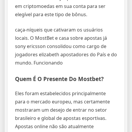
em criptomoedas em sua conta para ser
elegível para este tipo de bônus.
caça-níqueis que cativaram os usuários
locais. O MostBet e casa sobre apostas já
sony ericsson consolidou como cargo de
jogadores elizabeth apostadores do País e do
mundo. Funcionando
Quem É O Presente Do Mostbet?
Eles foram estabelecidos principalmente
para o mercado europeu, mas certamente
mostraram um desejo de entrar no setor
brasileiro e global de apostas esportivas.
Apostas online não são atualmente