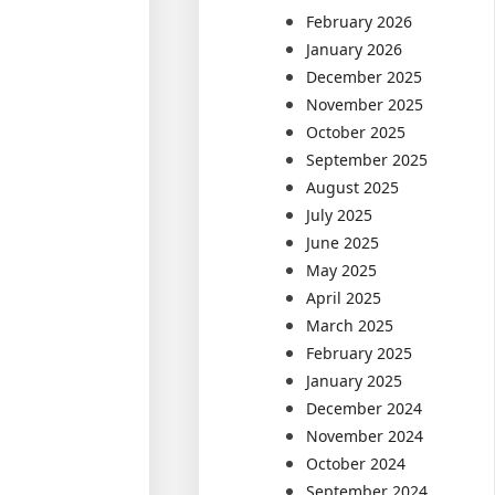
February 2026
January 2026
December 2025
November 2025
October 2025
September 2025
August 2025
July 2025
June 2025
May 2025
April 2025
March 2025
February 2025
January 2025
December 2024
November 2024
October 2024
September 2024