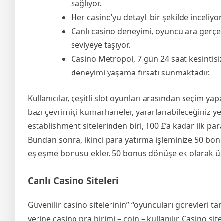
sağlıyor.
Her casino’yu detaylı bir şekilde inceliy
Canlı casino deneyimi, oyunculara gerçek
seviyeye taşıyor.
Casino Metropol, 7 gün 24 saat kesintisiz
deneyimi yaşama fırsatı sunmaktadır.
Kullanıcılar, çeşitli slot oyunları arasından seçim y
bazı çevrimiçi kumarhaneler, yararlanabileceğiniz y
establishment sitelerinden biri, 100 £’a kadar ilk 
Bundan sonra, ikinci para yatırma işleminize 50 bonu
eşleşme bonusu ekler. 50 bonus dönüşe ek olarak üç
Canlı Casino Siteleri
Güvenilir casino sitelerinin” “oyuncuları görevler
yerine casino pra birimi – coin – kullanılır. Casino si