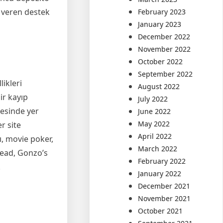
t veren destek
February 2023
January 2023
December 2022
November 2022
October 2022
September 2022
likleri
August 2022
ir kayıp
July 2022
tesinde yer
June 2022
May 2022
r site
April 2022
ı, movie poker,
March 2022
Dead, Gonzo’s
February 2022
.
January 2022
December 2021
November 2021
October 2021