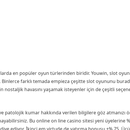
larda en popüler oyun türlerinden biridir. Youwin, slot oyun
ir. Binlerce farklı temada empieza çeşitte slot oyununu bura
nin nostaljik havasını yaşamak isteyenler için de çeşitli seçen
ve patolojik kumar hakkında verilen bilgilere göz atmanızı ö
ayabilirsiniz. Bu online on line casino sitesi yeni üyelerine
ye ediyor. İkinci em virtude de yatırma bonusu +% 75, Üç