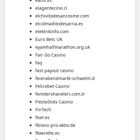
eatfit.es
elagentecine.cl
elchivitodesancosme.com
elcolmaditodesarria.es
elektrikinfo.com
Euro Bets UK
eyamhalfmarathon.org.uk
Fair Go Casino
faq
fast payout casino
feierabendmarkt-schwelm.d
Felicebet Casino
femdershaneleri.com.tr
FiestaSlots Casino
FinTech
fiser.es
fitness-pro-aktiv.de
flowrette.es