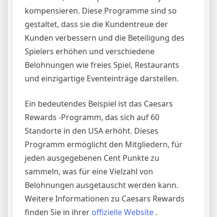
kompensieren. Diese Programme sind so
gestaltet, dass sie die Kundentreue der
Kunden verbessern und die Beteiligung des
Spielers erhöhen und verschiedene
Belohnungen wie freies Spiel, Restaurants
und einzigartige Eventeinträge darstellen.
Ein bedeutendes Beispiel ist das Caesars
Rewards -Programm, das sich auf 60
Standorte in den USA erhöht. Dieses
Programm ermöglicht den Mitgliedern, für
jeden ausgegebenen Cent Punkte zu
sammeln, was für eine Vielzahl von
Belohnungen ausgetauscht werden kann.
Weitere Informationen zu Caesars Rewards
finden Sie in ihrer
offizielle Website
.