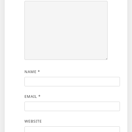
NAME
*
EMAIL
*
WEBSITE