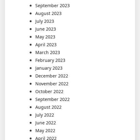
September 2023
August 2023
July 2023
June 2023
May 2023
April 2023
March 2023
February 2023
January 2023
December 2022
November 2022
October 2022
September 2022
August 2022
July 2022
June 2022
May 2022
April 2022