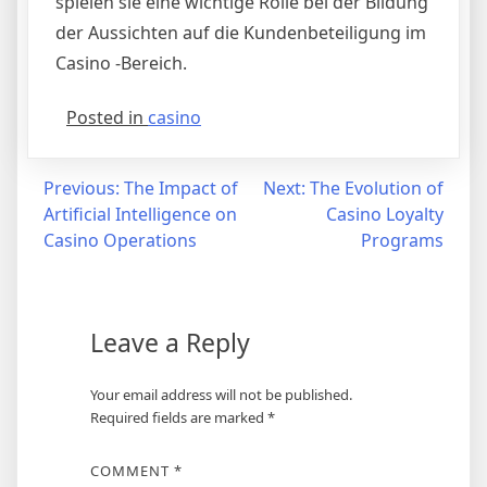
spielen sie eine wichtige Rolle bei der Bildung
der Aussichten auf die Kundenbeteiligung im
Casino -Bereich.
Posted in
casino
Post
Previous:
The Impact of
Next:
The Evolution of
Artificial Intelligence on
Casino Loyalty
navigation
Casino Operations
Programs
Leave a Reply
Your email address will not be published.
Required fields are marked
*
COMMENT
*