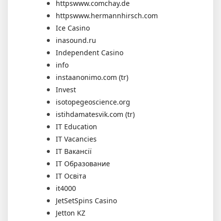
httpswww.comchay.de
httpswww.hermannhirsch.com
Ice Casino
inasound.ru
Independent Casino
info
instaanonimo.com (tr)
Invest
isotopegeoscience.org
istihdamatesvik.com (tr)
IT Education
IT Vacancies
IT Вакансії
IT Образование
IT Освіта
it4000
JetSetSpins Casino
Jetton KZ