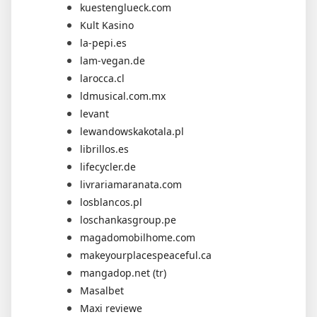
kuestenglueck.com
Kult Kasino
la-pepi.es
lam-vegan.de
larocca.cl
ldmusical.com.mx
levant
lewandowskakotala.pl
librillos.es
lifecycler.de
livrariamaranata.com
losblancos.pl
loschankasgroup.pe
magadomobilhome.com
makeyourplacespeaceful.ca
mangadop.net (tr)
Masalbet
Maxi reviewe