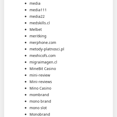
media
media111
media22
medskills.cl
Melbet
meritking
merphone.com
metody-platnosci.pl
mexhicofs.com
migraimagen.cl
MineBit Casino
mini-review
Mini-reviews
Mino Casino
mombrand
mono brand
mono slot
Monobrand