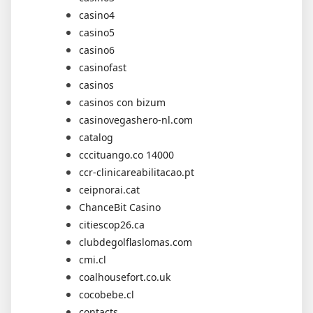
casino4
casino5
casino6
casinofast
casinos
casinos con bizum
casinovegashero-nl.com
catalog
cccituango.co 14000
ccr-clinicareabilitacao.pt
ceipnorai.cat
ChanceBit Casino
citiescop26.ca
clubdegolflaslomas.com
cmi.cl
coalhousefort.co.uk
cocobebe.cl
contacts