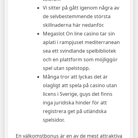
Vi sitter på gått igenom några av
de selvbestemmende största
skillnaderna här nedanför.
Megaslot On line casino tar sin
aplati i rampjuset mediterranean
sea ett svindlande spelbibliotek
och en plattform som möjliggör
spel utan spelstopp.
Många tror att lyckas det är
olagligt att spela på casino utan
licens i Sverige, guys det finns
inga juridiska hinder för att
registrera get på utländska
spelsidor.
En välkomstbonus är en av de mest attraktiva