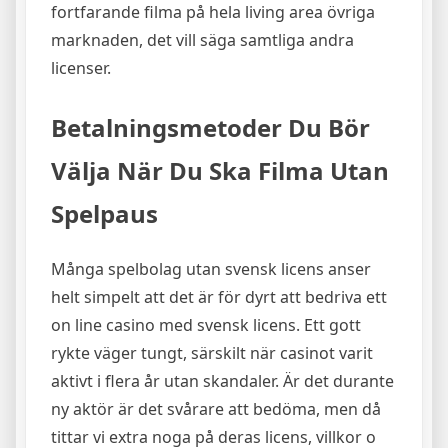
fortfarande filma på hela living area övriga
marknaden, det vill säga samtliga andra
licenser.
Betalningsmetoder Du Bör
Välja När Du Ska Filma Utan
Spelpaus
Många spelbolag utan svensk licens anser
helt simpelt att det är för dyrt att bedriva ett
on line casino med svensk licens. Ett gott
rykte väger tungt, särskilt när casinot varit
aktivt i flera år utan skandaler. Är det durante
ny aktör är det svårare att bedöma, men då
tittar vi extra noga på deras licens, villkor o