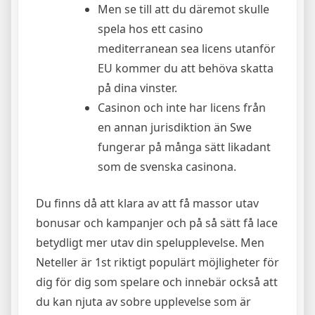
Men se till att du däremot skulle
spela hos ett casino
mediterranean sea licens utanför
EU kommer du att behöva skatta
på dina vinster.
Casinon och inte har licens från
en annan jurisdiktion än Swe
fungerar på många sätt likadant
som de svenska casinona.
Du finns då att klara av att få massor utav
bonusar och kampanjer och på så sätt få lace
betydligt mer utav din spelupplevelse. Men
Neteller är 1st riktigt populärt möjligheter för
dig för dig som spelare och innebär också att
du kan njuta av sobre upplevelse som är