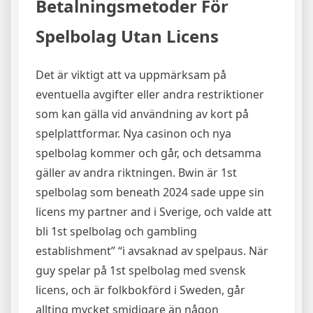
Betalningsmetoder För
Spelbolag Utan Licens
Det är viktigt att va uppmärksam på
eventuella avgifter eller andra restriktioner
som kan gälla vid användning av kort på
spelplattformar. Nya casinon och nya
spelbolag kommer och går, och detsamma
gäller av andra riktningen. Bwin är 1st
spelbolag som beneath 2024 sade uppe sin
licens my partner and i Sverige, och valde att
bli 1st spelbolag och gambling
establishment” “i avsaknad av spelpaus. När
guy spelar på 1st spelbolag med svensk
licens, och är folkbokförd i Sweden, går
allting mycket smidigare än någon