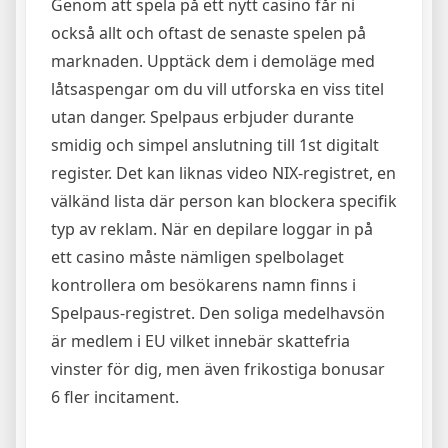
Genom att spela på ett nytt casino får ni
också allt och oftast de senaste spelen på
marknaden. Upptäck dem i demoläge med
låtsaspengar om du vill utforska en viss titel
utan danger. Spelpaus erbjuder durante
smidig och simpel anslutning till 1st digitalt
register. Det kan liknas video NIX-registret, en
välkänd lista där person kan blockera specifik
typ av reklam. När en depilare loggar in på
ett casino måste nämligen spelbolaget
kontrollera om besökarens namn finns i
Spelpaus-registret. Den soliga medelhavsön
är medlem i EU vilket innebär skattefria
vinster för dig, men även frikostiga bonusar
6 fler incitament.