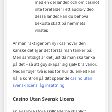
med en del länder, och om casinot
inte forefalder i ett audio-video
dessa länder, kan du behöva
bekosta skatt på hemmets
vinster.
Är man rakt igenom ny i casinovärlden
kanske det ej är det första man tänker på.
Men samtidigt är det just då man ska tänka
på det – så att guy skapar sig själv bra vanor.
Nedan följer två ideas för hur du enkelt kan
hålla kontroll på ditt spelande
casino utan
svensk licens låg insättning
.
Casino Utan Svensk Licens
En av sobre stora skillnaderna skapligt