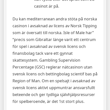
casinot är på.
Du kan mediterranean andra stöta på norska
casinon i avsaknad av licens av Norsk Tipping
som är översatt till norska. Isle of Male har”
“precis som Gibraltar länge varit ett centrum
för spel i avsaknad av svensk licens och
finansbolag tack vare ett gynnat
skattesystem. Gambling Supervision
Percentage (GSC) reglerar nätcasinon utan
svensk licens och bettingbolag scientif bas på
Region of Man. Om en spelsajt i avsaknad av
svensk licens aktivt uppmuntrar ansvarsfullt
beteende och ger tydliga självhjälpsresurser
för spelberoende, är det 1st stort plus.