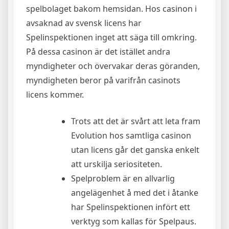
spelbolaget bakom hemsidan. Hos casinon i
avsaknad av svensk licens har
Spelinspektionen inget att säga till omkring.
På dessa casinon är det istället andra
myndigheter och övervakar deras göranden,
myndigheten beror på varifrån casinots
licens kommer.
Trots att det är svårt att leta fram
Evolution hos samtliga casinon
utan licens går det ganska enkelt
att urskilja seriositeten.
Spelproblem är en allvarlig
angelägenhet å med det i åtanke
har Spelinspektionen infört ett
verktyg som kallas för Spelpaus.