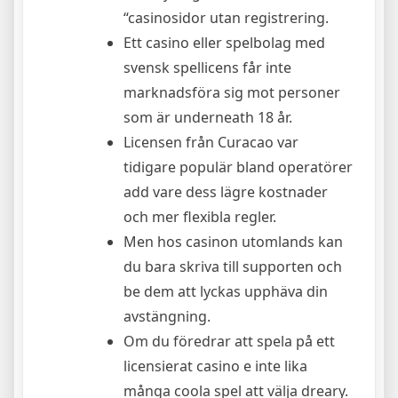
“casinosidor utan registrering.
Ett casino eller spelbolag med
svensk spellicens får inte
marknadsföra sig mot personer
som är underneath 18 år.
Licensen från Curacao var
tidigare populär bland operatörer
add vare dess lägre kostnader
och mer flexibla regler.
Men hos casinon utomlands kan
du bara skriva till supporten och
be dem att lyckas upphäva din
avstängning.
Om du föredrar att spela på ett
licensierat casino e inte lika
många coola spel att välja dreary.