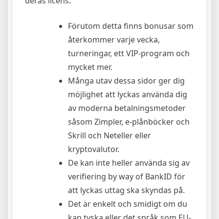
deras licens.
Förutom detta finns bonusar som
återkommer varje vecka,
turneringar, ett VIP-program och
mycket mer.
Många utav dessa sidor ger dig
möjlighet att lyckas använda dig
av moderna betalningsmetoder
såsom Zimpler, e-plånböcker och
Skrill och Neteller eller
kryptovalutor.
De kan inte heller använda sig av
verifiering by way of BankID för
att lyckas uttag ska skyndas på.
Det är enkelt och smidigt om du
kan tyska eller det språk som EU-