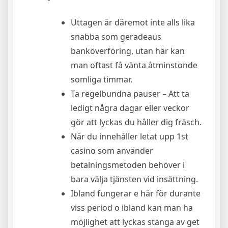
Uttagen är däremot inte alls lika
snabba som geradeaus
banköverföring, utan här kan
man oftast få vänta åtminstonde
somliga timmar.
Ta regelbundna pauser – Att ta
ledigt några dagar eller veckor
gör att lyckas du håller dig fräsch.
När du innehåller letat upp 1st
casino som använder
betalningsmetoden behöver i
bara välja tjänsten vid insättning.
Ibland fungerar e här för durante
viss period o ibland kan man ha
möjlighet att lyckas stänga av get