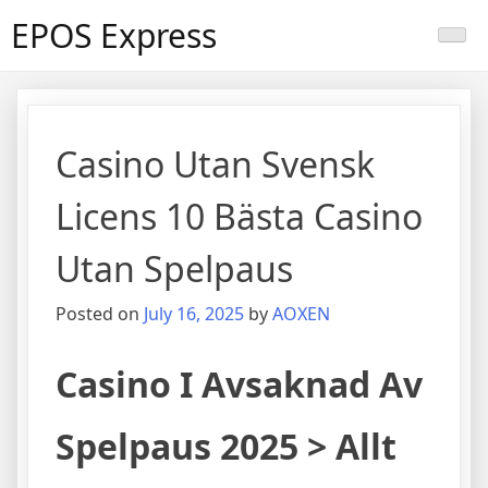
Skip
EPOS Express
to
content
Casino Utan Svensk
Licens 10 Bästa Casino
Utan Spelpaus
Posted on
July 16, 2025
by
AOXEN
Casino I Avsaknad Av
Spelpaus 2025 > Allt