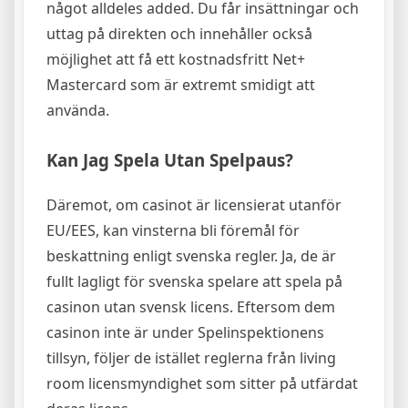
något alldeles added. Du får insättningar och
uttag på direkten och innehåller också
möjlighet att få ett kostnadsfritt Net+
Mastercard som är extremt smidigt att
använda.
Kan Jag Spela Utan Spelpaus?
Däremot, om casinot är licensierat utanför
EU/EES, kan vinsterna bli föremål för
beskattning enligt svenska regler. Ja, de är
fullt lagligt för svenska spelare att spela på
casinon utan svensk licens. Eftersom dem
casinon inte är under Spelinspektionens
tillsyn, följer de istället reglerna från living
room licensmyndighet som sitter på utfärdat