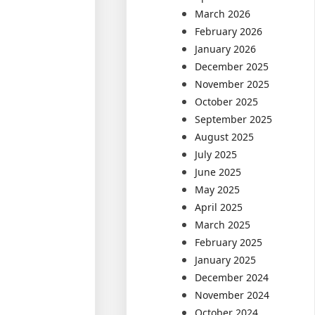
March 2026
February 2026
January 2026
December 2025
November 2025
October 2025
September 2025
August 2025
July 2025
June 2025
May 2025
April 2025
March 2025
February 2025
January 2025
December 2024
November 2024
October 2024