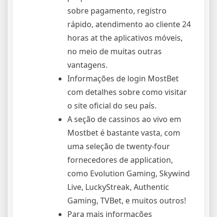
sobre pagamento, registro
rápido, atendimento ao cliente 24
horas at the aplicativos móveis,
no meio de muitas outras
vantagens.
Informações de login MostBet
com detalhes sobre como visitar
o site oficial do seu país.
A seção de cassinos ao vivo em
Mostbet é bastante vasta, com
uma seleção de twenty-four
fornecedores de application,
como Evolution Gaming, Skywind
Live, LuckyStreak, Authentic
Gaming, TVBet, e muitos outros!
Para mais informações