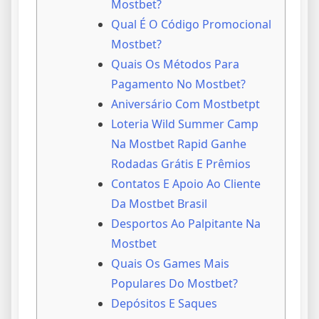
Mostbet?
Qual É O Código Promocional
Mostbet?
Quais Os Métodos Para
Pagamento No Mostbet?
Aniversário Com Mostbetpt
Loteria Wild Summer Camp
Na Mostbet Rapid Ganhe
Rodadas Grátis E Prêmios
Contatos E Apoio Ao Cliente
Da Mostbet Brasil
Desportos Ao Palpitante Na
Mostbet
Quais Os Games Mais
Populares Do Mostbet?
Depósitos E Saques