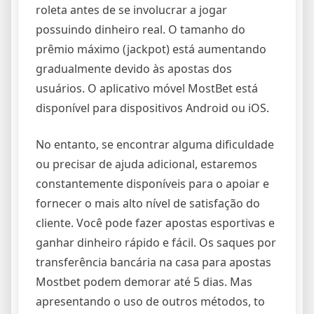
roleta antes de se involucrar a jogar
possuindo dinheiro real. O tamanho do
prêmio máximo (jackpot) está aumentando
gradualmente devido às apostas dos
usuários. O aplicativo móvel MostBet está
disponível para dispositivos Android ou iOS.
No entanto, se encontrar alguma dificuldade
ou precisar de ajuda adicional, estaremos
constantemente disponíveis para o apoiar e
fornecer o mais alto nível de satisfação do
cliente. Você pode fazer apostas esportivas e
ganhar dinheiro rápido e fácil. Os saques por
transferência bancária na casa para apostas
Mostbet podem demorar até 5 dias. Mas
apresentando o uso de outros métodos, to