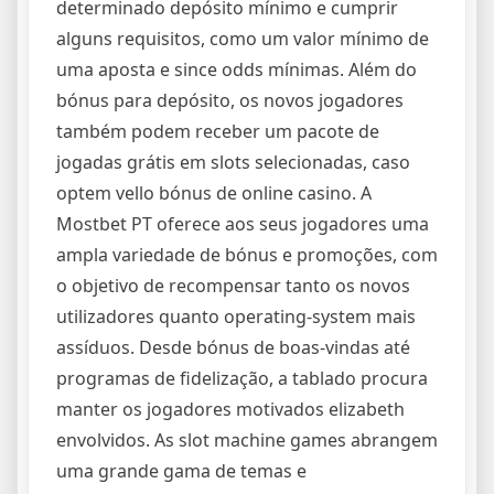
determinado depósito mínimo e cumprir
alguns requisitos, como um valor mínimo de
uma aposta e since odds mínimas. Além do
bónus para depósito, os novos jogadores
também podem receber um pacote de
jogadas grátis em slots selecionadas, caso
optem vello bónus de online casino. A
Mostbet PT oferece aos seus jogadores uma
ampla variedade de bónus e promoções, com
o objetivo de recompensar tanto os novos
utilizadores quanto operating-system mais
assíduos. Desde bónus de boas-vindas até
programas de fidelização, a tablado procura
manter os jogadores motivados elizabeth
envolvidos. As slot machine games abrangem
uma grande gama de temas e