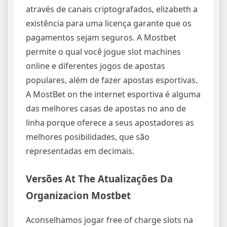
através de canais criptografados, elizabeth a
existência para uma licença garante que os
pagamentos sejam seguros. A Mostbet
permite o qual você jogue slot machines
online e diferentes jogos de apostas
populares, além de fazer apostas esportivas.
A MostBet on the internet esportiva é alguma
das melhores casas de apostas no ano de
linha porque oferece a seus apostadores as
melhores posibilidades, que são
representadas em decimais.
Versões At The Atualizações Da
Organizacion Mostbet
Aconselhamos jogar free of charge slots na