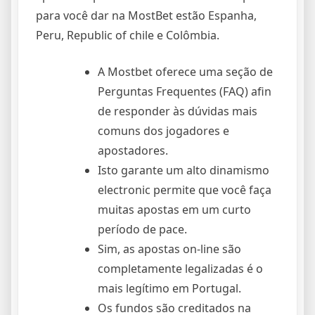
para você dar na MostBet estão Espanha,
Peru, Republic of chile e Colômbia.
A Mostbet oferece uma seção de
Perguntas Frequentes (FAQ) afin
de responder às dúvidas mais
comuns dos jogadores e
apostadores.
Isto garante um alto dinamismo
electronic permite que você faça
muitas apostas em um curto
período de pace.
Sim, as apostas on-line são
completamente legalizadas é o
mais legítimo em Portugal.
Os fundos são creditados na