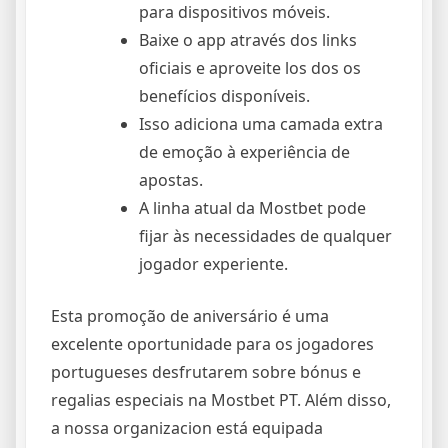
para dispositivos móveis.
Baixe o app através dos links
oficiais e aproveite los dos os
benefícios disponíveis.
Isso adiciona uma camada extra
de emoção à experiência de
apostas.
A linha atual da Mostbet pode
fijar às necessidades de qualquer
jogador experiente.
Esta promoção de aniversário é uma
excelente oportunidade para os jogadores
portugueses desfrutarem sobre bónus e
regalias especiais na Mostbet PT. Além disso,
a nossa organizacion está equipada