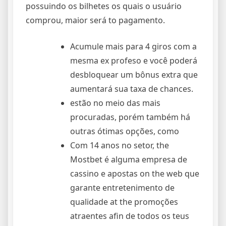
possuindo os bilhetes os quais o usuário
comprou, maior será to pagamento.
Acumule mais para 4 giros com a
mesma ex profeso e você poderá
desbloquear um bônus extra que
aumentará sua taxa de chances.
estão no meio das mais
procuradas, porém também há
outras ótimas opções, como
Com 14 anos no setor, the
Mostbet é alguma empresa de
cassino e apostas on the web que
garante entretenimento de
qualidade at the promoções
atraentes afin de todos os teus