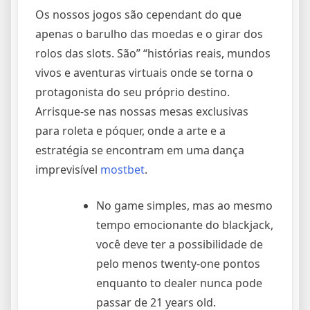
Os nossos jogos são cependant do que
apenas o barulho das moedas e o girar dos
rolos das slots. São” “histórias reais, mundos
vivos e aventuras virtuais onde se torna o
protagonista do seu próprio destino.
Arrisque-se nas nossas mesas exclusivas
para roleta e póquer, onde a arte e a
estratégia se encontram em uma dança
imprevisível
mostbet
.
No game simples, mas ao mesmo
tempo emocionante do blackjack,
você deve ter a possibilidade de
pelo menos twenty-one pontos
enquanto to dealer nunca pode
passar de 21 years old.