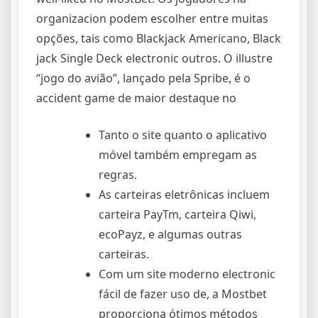
organizacion podem escolher entre muitas
opções, tais como Blackjack Americano, Black
jack Single Deck electronic outros. O illustre
“jogo do avião”, lançado pela Spribe, é o
accident game de maior destaque no
Tanto o site quanto o aplicativo
móvel também empregam as
regras.
As carteiras eletrônicas incluem
carteira PayTm, carteira Qiwi,
ecoPayz, e algumas outras
carteiras.
Com um site moderno electronic
fácil de fazer uso de, a Mostbet
proporciona ótimos métodos