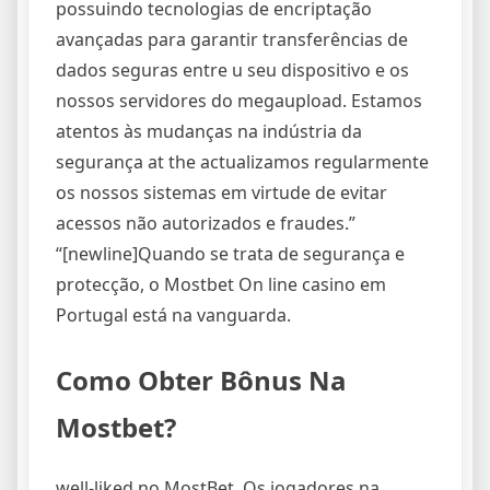
possuindo tecnologias de encriptação
avançadas para garantir transferências de
dados seguras entre u seu dispositivo e os
nossos servidores do megaupload. Estamos
atentos às mudanças na indústria da
segurança at the actualizamos regularmente
os nossos sistemas em virtude de evitar
acessos não autorizados e fraudes.”
“[newline]Quando se trata de segurança e
protecção, o Mostbet On line casino em
Portugal está na vanguarda.
Como Obter Bônus Na
Mostbet?
well-liked no MostBet. Os jogadores na