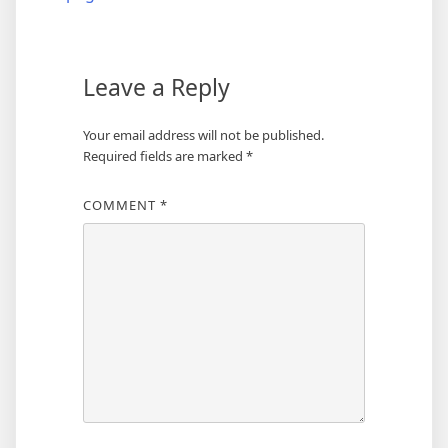
Leave a Reply
Your email address will not be published.
Required fields are marked
*
COMMENT
*