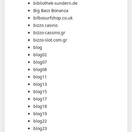
bibliothek-sundern.de
Big Bass Bonanza
bilbosurfshop.co.uk
bizzo casino
bizzo-cassino.gr
bizzo-slot.com.gr
blog
blog02
blog07
blog08
blog11
blog13
blog15
blog17
blog18
blog19
blog22
blog23