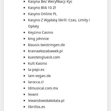
Kasyna Bez Weryfikacji Kyc
Kasyno Blik 10 Zł
Kasyno Online PL
Kasyno Z Wypłatą Skrill: Czas, Limity i
Opłaty
Keyzino Casino
king johnnie
klausis-twistringen.de
krainaekozabawek.pl
kuestenglueck.com
Kult Kasino
la-pepi.es
lam-vegan.de
larocca.cl
ldmusical.com.mx
levant
lewandowskakotala.pl
librillos.es