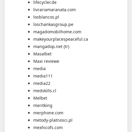
lifecycler.de
livrariamaranata.com
losblancos.pl
loschankasgroup.pe
magadomobilhome.com
makeyourplacespeaceful.ca
mangadop.net (tr)
Masalbet
Maxi reviewe
media
media111
media22
medskills.cl
Melbet
meritking
merphone.com
metody-platnosci.pl
mexhicofs.com