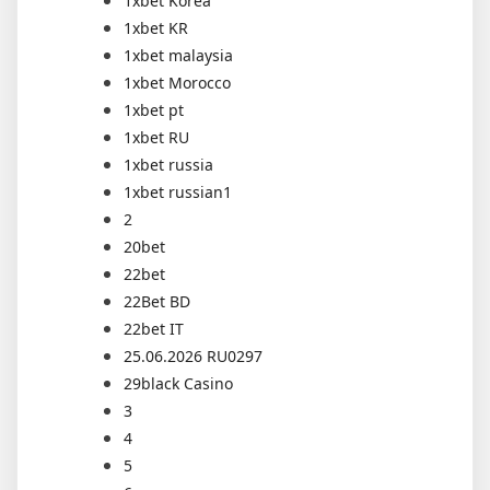
1xbet Korea
1xbet KR
1xbet malaysia
1xbet Morocco
1xbet pt
1xbet RU
1xbet russia
1xbet russian1
2
20bet
22bet
22Bet BD
22bet IT
25.06.2026 RU0297
29black Casino
3
4
5