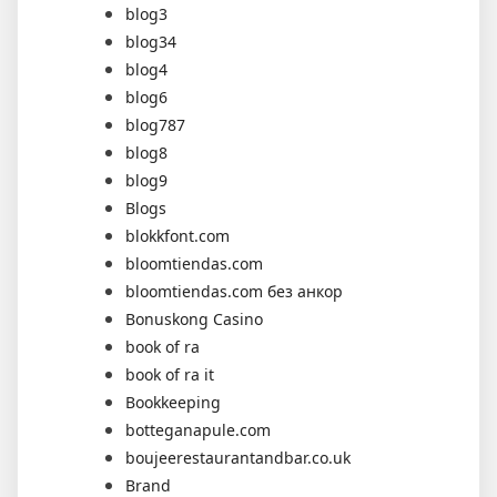
blog3
blog34
blog4
blog6
blog787
blog8
blog9
Blogs
blokkfont.com
bloomtiendas.com
bloomtiendas.com без анкор
Bonuskong Casino
book of ra
book of ra it
Bookkeeping
botteganapule.com
boujeerestaurantandbar.co.uk
Brand