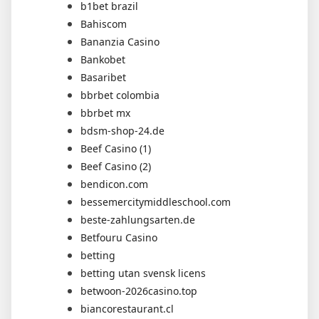
b1bet brazil
Bahiscom
Bananzia Casino
Bankobet
Basaribet
bbrbet colombia
bbrbet mx
bdsm-shop-24.de
Beef Casino (1)
Beef Casino (2)
bendicon.com
bessemercitymiddleschool.com
beste-zahlungsarten.de
Betfouru Casino
betting
betting utan svensk licens
betwoon-2026casino.top
biancorestaurant.cl