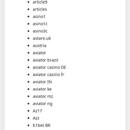
article9
articles
asino1
asino1c
asino3c
astare.uk
austria
aviator
aviator brazil
aviator casino DE
aviator casino fr
aviator IN
aviator ke
aviator mz
aviator ng
Az17
Azz
b1bet BR