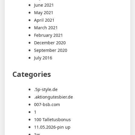
June 2021
May 2021
April 2021
March 2021
February 2021
December 2020
September 2020
July 2016
Categories
.5p-style.de
.aktiongutesbier.de
007-bsb.com
1
100 Talletusbonus
11.05.2026-pin up
1w