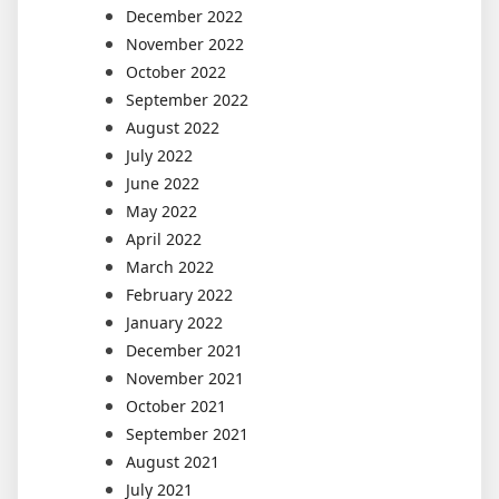
December 2022
November 2022
October 2022
September 2022
August 2022
July 2022
June 2022
May 2022
April 2022
March 2022
February 2022
January 2022
December 2021
November 2021
October 2021
September 2021
August 2021
July 2021